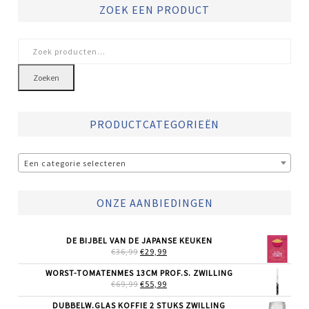
ZOEK EEN PRODUCT
Zoeken
naar:
Zoeken
PRODUCTCATEGORIEËN
Een categorie selecteren
ONZE AANBIEDINGEN
DE BIJBEL VAN DE JAPANSE KEUKEN
OORSPRONKELIJKE
HUIDIGE
€
36,99
€
29,99
PRIJS
PRIJS
WAS:
IS:
WORST-TOMATENMES 13CM PROF.S. ZWILLING
€36,99.
€29,99.
OORSPRONKELIJKE
HUIDIGE
€
69,99
€
55,99
PRIJS
PRIJS
WAS:
IS:
DUBBELW.GLAS KOFFIE 2 STUKS ZWILLING