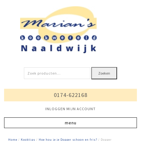
Zoeken
Zoeken
naar:
0174-622168
INLOGGEN MIJN ACCOUNT
Home
/
Kooktips
/
Hoe hou je je Dopper schoon en fris?
/ Dopper