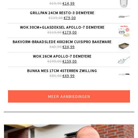
€69,99.
€55,99.
OORSPRONKELIJKE
HUIDIGE
€
19,99
€
14,99
PRIJS
PRIJS
WAS:
IS:
GRILLPAN 24CM RESTO-3 DEMEYERE
€19,99.
€14,99.
OORSPRONKELIJKE
HUIDIGE
€
139,00
€
79,00
PRIJS
PRIJS
WAS:
IS:
WOK 30CM+GLASDEKSEL APOLLO-7 DEMEYERE
€139,00.
€79,00.
OORSPRONKELIJKE
HUIDIGE
€
219,00
€
179,00
PRIJS
PRIJS
WAS:
IS:
BAKVORM-BRAADSLEDE 40X28CM CUISIPRO BAKEWARE
€219,00.
€179,00.
OORSPRONKELIJKE
HUIDIGE
€
43,99
€
34,99
PRIJS
PRIJS
WAS:
IS:
WOK 26CM APOLLO-7 DEMEYERE
€43,99.
€34,99.
OORSPRONKELIJKE
HUIDIGE
€
199,00
€
159,00
PRIJS
PRIJS
WAS:
IS:
BUNKA MES 17CM 4STERREN ZWILLING
€199,00.
€159,00.
OORSPRONKELIJKE
HUIDIGE
€
85,00
€
49,99
PRIJS
PRIJS
WAS:
IS:
€85,00.
€49,99.
MEER AANBIEDINGEN