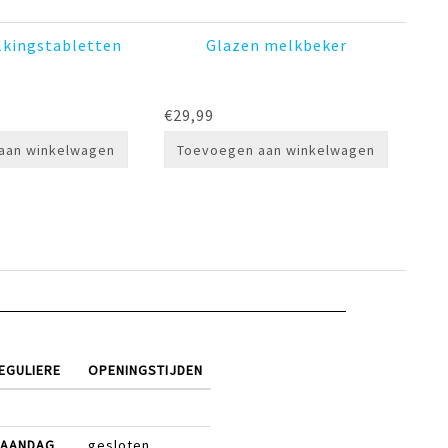
lkingstabletten
Glazen melkbeker
€
29,99
aan winkelwagen
Toevoegen aan winkelwagen
EGULIERE
OPENINGSTIJDEN
AANDAG
gesloten