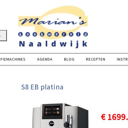
n
FFIEMACHINES
AGENDA
BLOG
RECEPTEN
INSTR
?
S8 EB platina
 ontvang Marian’s E-book in je mailbox
€ 1699
ier in