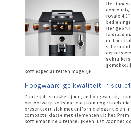
Het innova
eenvoudig t
royale 4.3
bedienings
Het gebrui
leidraad m
en toont a
schermont
expressiev
gebruikers
gemakkelij
koffiespecialiteiten mogelijk.
Hoogwaardige kwaliteit in sculpt
Dankzij de strakke lijnen, de hoogwaardige ma
het ontwerp zelfs na vele jaren nog steeds ni
presenteert zich met uniforme elegantie en i
compacte klasse met elementen uit het Premi
koffiemachine uiteindelijk een lust voor het oo