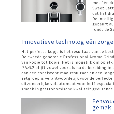
met één dr
Sweet Latt
dat het dr
De intelli
gebeurt au
rondt de S
Innovatieve technologieën zorgen
Het perfecte kopje is het resultaat van de bes
De tweede generatie Professional Aroma Grinde
van kopje tot kopje. Het is mogelijk om op el
P.A.G.2 blijft zowel voor als na de bereiding i
aan een consistent maalresultaat en een lange
zetgroep is verantwoordelijk voor de perfecte
uitzonderlijke volautomaat voor koffiespecial
smaak in gastronomische kwaliteit gedurende 
Eenvou
gemak