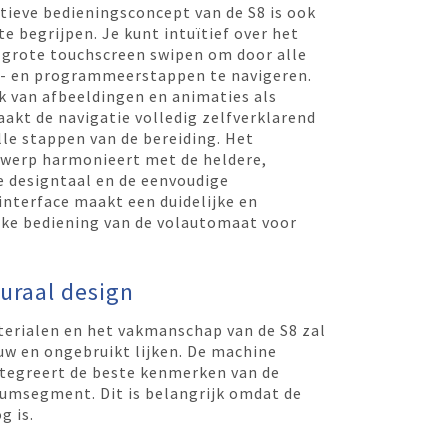
tieve bedieningsconcept van de S8 is ook
e begrijpen. Je kunt intuïtief over het
″ grote touchscreen swipen om door alle
- en programmeerstappen te navigeren.
k van afbeeldingen en animaties als
aakt de navigatie volledig zelfverklarend
lle stappen van de bereiding. Het
werp harmonieert met de heldere,
e designtaal en de eenvoudige
interface maakt een duidelijke en
ke bediening van de volautomaat voor
uraal design
terialen en het vakmanschap van de S8 zal
euw en ongebruikt lijken. De machine
ntegreert de beste kenmerken van de
umsegment. Dit is belangrijk omdat de
g is.