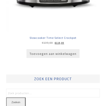
Slowcooker Time Select Crockpot
Oorspronkelijke
Huidige
€
139,00
€
119,00
prijs
prijs
was:
is:
€139,00.
€119,00.
Toevoegen aan winkelwagen
ZOEK EEN PRODUCT
Zoeken