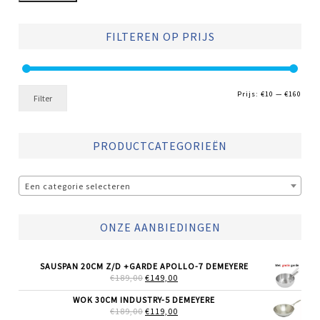
FILTEREN OP PRIJS
Min.
Max.
Prijs:
€10
—
€160
Filter
prijs
prijs
PRODUCTCATEGORIEËN
Een categorie selecteren
ONZE AANBIEDINGEN
SAUSPAN 20CM Z/D +GARDE APOLLO-7 DEMEYERE
OORSPRONKELIJKE
HUIDIGE
€
189,00
€
149,00
PRIJS
PRIJS
WAS:
IS:
WOK 30CM INDUSTRY-5 DEMEYERE
€189,00.
€149,00.
OORSPRONKELIJKE
HUIDIGE
€
189,00
€
119,00