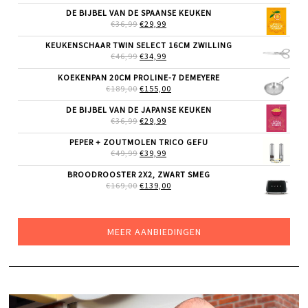
PRIJS
PRIJS
WAS:
IS:
DE BIJBEL VAN DE SPAANSE KEUKEN
€189,00.
€119,00.
OORSPRONKELIJKE
HUIDIGE
€
36,99
€
29,99
PRIJS
PRIJS
WAS:
IS:
KEUKENSCHAAR TWIN SELECT 16CM ZWILLING
€36,99.
€29,99.
OORSPRONKELIJKE
HUIDIGE
€
46,99
€
34,99
PRIJS
PRIJS
WAS:
IS:
KOEKENPAN 20CM PROLINE-7 DEMEYERE
€46,99.
€34,99.
OORSPRONKELIJKE
HUIDIGE
€
189,00
€
155,00
PRIJS
PRIJS
WAS:
IS:
DE BIJBEL VAN DE JAPANSE KEUKEN
€189,00.
€155,00.
OORSPRONKELIJKE
HUIDIGE
€
36,99
€
29,99
PRIJS
PRIJS
WAS:
IS:
PEPER + ZOUTMOLEN TRICO GEFU
€36,99.
€29,99.
OORSPRONKELIJKE
HUIDIGE
€
49,99
€
39,99
PRIJS
PRIJS
WAS:
IS:
BROODROOSTER 2X2, ZWART SMEG
€49,99.
€39,99.
OORSPRONKELIJKE
HUIDIGE
€
169,00
€
139,00
PRIJS
PRIJS
WAS:
IS:
€169,00.
€139,00.
MEER AANBIEDINGEN