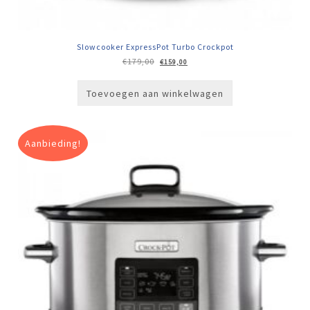
Slowcooker ExpressPot Turbo Crockpot
Oorspronkelijke
Huidige
€
179,00
€
159,00
prijs
prijs
was:
is:
€179,00.
€159,00.
Toevoegen aan winkelwagen
Aanbieding!