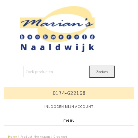
Zoeken
0174-622168
INLOGGEN MIJN ACCOUNT
Home
/ Product Merknaam / Crockpot