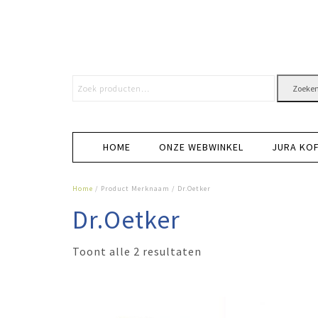
Zoeke
HOME
ONZE WEBWINKEL
JURA KO
Home
/ Product Merknaam / Dr.Oetker
Dr.Oetker
Toont alle 2 resultaten