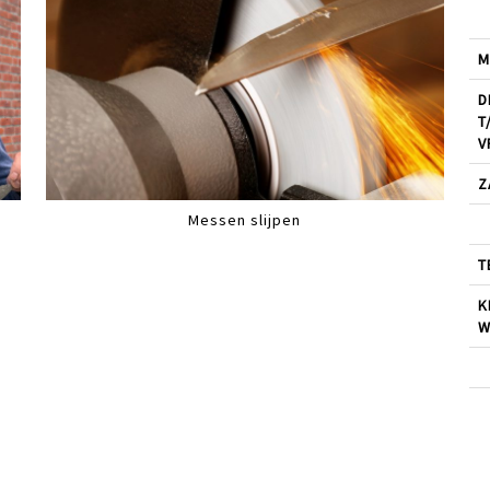
M
D
T
V
Z
Messen slijpen
T
K
W