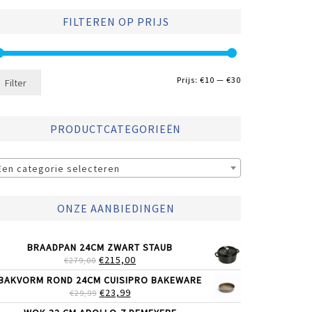
FILTEREN OP PRIJS
Min.
Max.
Prijs:
€10
—
€30
Filter
prijs
prijs
PRODUCTCATEGORIEËN
Een categorie selecteren
ONZE AANBIEDINGEN
BRAADPAN 24CM ZWART STAUB
OORSPRONKELIJKE
HUIDIGE
€
215,00
€
279,00
PRIJS
PRIJS
BAKVORM ROND 24CM CUISIPRO BAKEWARE
WAS:
IS:
OORSPRONKELIJKE
HUIDIGE
€
23,99
€
29,99
€279,00.
€215,00.
PRIJS
PRIJS