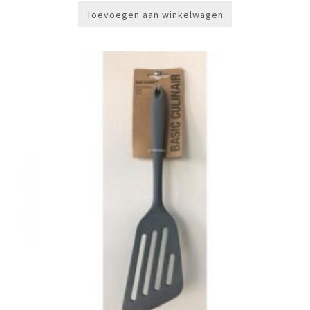
€129,00.
€99,00.
Toevoegen aan winkelwagen