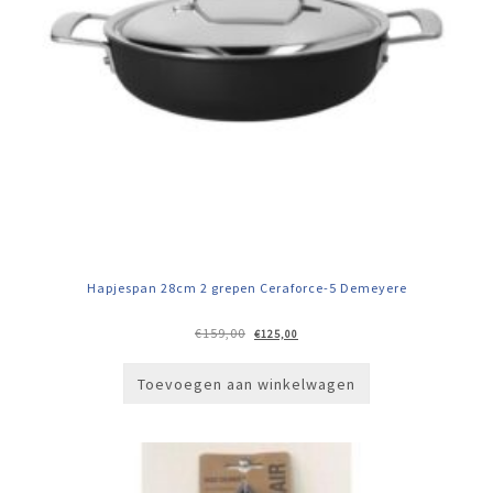
Hapjespan 28cm 2 grepen Ceraforce-5 Demeyere
Oorspronkelijke
Huidige
€
159,00
€
125,00
prijs
prijs
was:
is:
€159,00.
€125,00.
Toevoegen aan winkelwagen