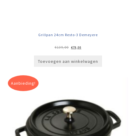
Grillpan 24cm Resto-3 Demeyere
Oorspronkelijke
Huidige
€
139,00
€
79,00
prijs
prijs
was:
is:
€139,00.
€79,00.
Toevoegen aan winkelwagen
Aanbieding!