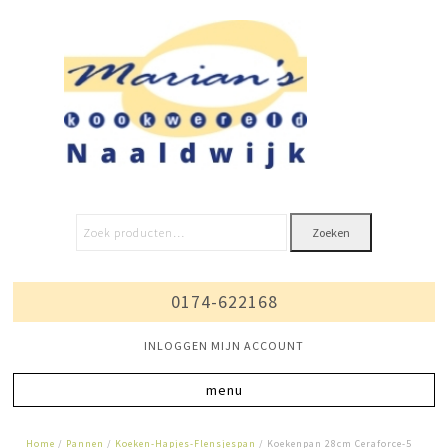
Zoeken
0174-622168
INLOGGEN MIJN ACCOUNT
Home
/
Pannen
/
Koeken-Hapjes-Flensjespan
/ Koekenpan 28cm Ceraforce-5