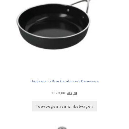
Hapjespan 28cm Ceraforce-5 Demeyere
Oorspronkelijke
Huidige
€
129,00
€
99,00
prijs
prijs
was:
is:
€129,00.
€99,00.
Toevoegen aan winkelwagen