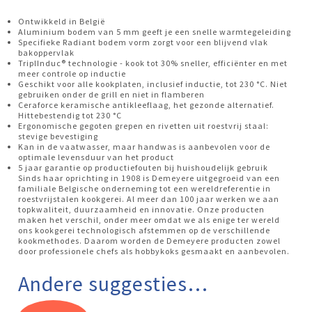
Ontwikkeld in België
Aluminium bodem van 5 mm geeft je een snelle warmtegeleiding
Specifieke Radiant bodem vorm zorgt voor een blijvend vlak
bakoppervlak
TriplInduc® technologie - kook tot 30% sneller, efficiënter en met
meer controle op inductie
Geschikt voor alle kookplaten, inclusief inductie, tot 230 °C. Niet
gebruiken onder de grill en niet in flamberen
Ceraforce keramische antikleeflaag, het gezonde alternatief.
Hittebestendig tot 230 °C
Ergonomische gegoten grepen en rivetten uit roestvrij staal:
stevige bevestiging
Kan in de vaatwasser, maar handwas is aanbevolen voor de
optimale levensduur van het product
5 jaar garantie op productiefouten bij huishoudelijk gebruik
Sinds haar oprichting in 1908 is Demeyere uitgegroeid van een
familiale Belgische onderneming tot een wereldreferentie in
roestvrijstalen kookgerei. Al meer dan 100 jaar werken we aan
topkwaliteit, duurzaamheid en innovatie. Onze producten
maken het verschil, onder meer omdat we als enige ter wereld
ons kookgerei technologisch afstemmen op de verschillende
kookmethodes. Daarom worden de Demeyere producten zowel
door professionele chefs als hobbykoks gesmaakt en aanbevolen.
Andere suggesties…