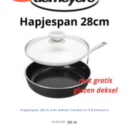
Hapjespan 28cm met deksel Ceraforce-5 Demeyere
Oorspronkelijke
Huidige
€
129,00
€
99,00
prijs
prijs
was:
is: