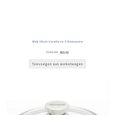
Wok 30cm Ceraforce-5 Demeyere
Oorspronkelijke
Huidige
€
109,00
€
85,00
prijs
prijs
was:
is:
€109,00.
€85,00.
Toevoegen aan winkelwagen