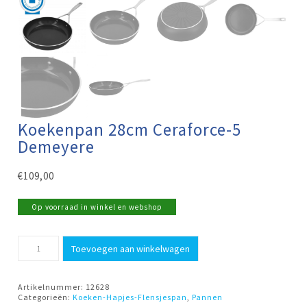
Koekenpan 28cm Ceraforce-5
Demeyere
€
109,00
Op voorraad in winkel en webshop
Koekenpan
Toevoegen aan winkelwagen
28cm
Ceraforce-
5
Demeyere
Artikelnummer:
12628
aantal
Categorieën:
Koeken-Hapjes-Flensjespan
,
Pannen