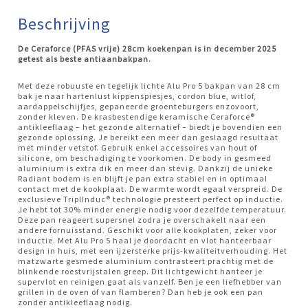
Beschrijving
De Ceraforce (PFAS vrije) 28cm koekenpan is in december 2025
getest als beste antiaanbakpan.
Met deze robuuste en tegelijk lichte Alu Pro 5 bakpan van 28 cm
bak je naar hartenlust kippenspiesjes, cordon blue, witlof,
aardappelschijfjes, gepaneerde groenteburgers enzovoort,
zonder kleven. De krasbestendige keramische Ceraforce®
antikleeflaag – het gezonde alternatief – biedt je bovendien een
gezonde oplossing. Je bereikt een meer dan geslaagd resultaat
met minder vetstof. Gebruik enkel accessoires van hout of
silicone, om beschadiging te voorkomen. De body in gesmeed
aluminium is extra dik en meer dan stevig. Dankzij de unieke
Radiant bodem is en blijft je pan extra stabiel en in optimaal
contact met de kookplaat. De warmte wordt egaal verspreid. De
exclusieve TriplInduc® technologie presteert perfect op inductie.
Je hebt tot 30% minder energie nodig voor dezelfde temperatuur.
Deze pan reageert supersnel zodra je overschakelt naar een
andere fornuisstand. Geschikt voor alle kookplaten, zeker voor
inductie. Met Alu Pro 5 haal je doordacht en vlot hanteerbaar
design in huis, met een ijzersterke prijs-kwaliteitverhouding. Het
matzwarte gesmede aluminium contrasteert prachtig met de
blinkende roestvrijstalen greep. Dit lichtgewicht hanteer je
supervlot en reinigen gaat als vanzelf. Ben je een liefhebber van
grillen in de oven of van flamberen? Dan heb je ook een pan
zonder antikleeflaag nodig.