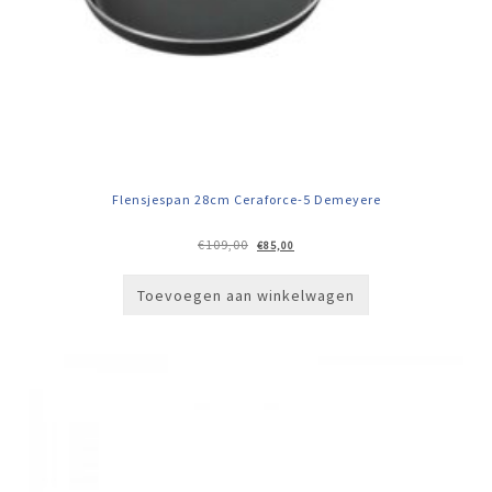
Flensjespan 28cm Ceraforce-5 Demeyere
Oorspronkelijke
Huidige
€
109,00
€
85,00
prijs
prijs
was:
is:
€109,00.
€85,00.
Toevoegen aan winkelwagen