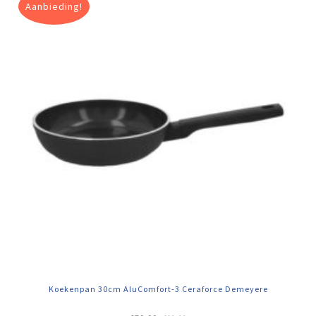
Aanbieding!
Koekenpan 30cm AluComfort-3 Ceraforce Demeyere
Oorspronkelijke
Huidige