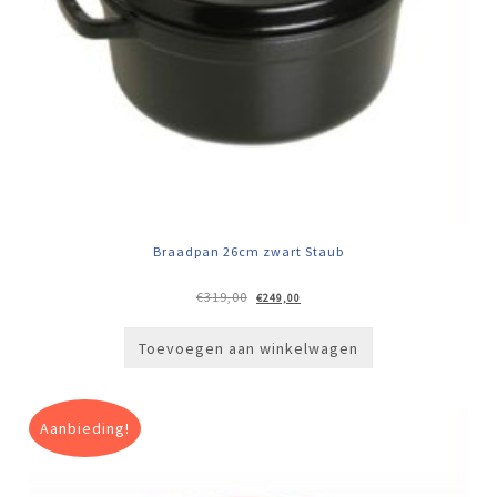
Braadpan 26cm zwart Staub
Oorspronkelijke
Huidige
€
319,00
€
249,00
prijs
prijs
was:
is:
€319,00.
€249,00.
Toevoegen aan winkelwagen
Aanbieding!