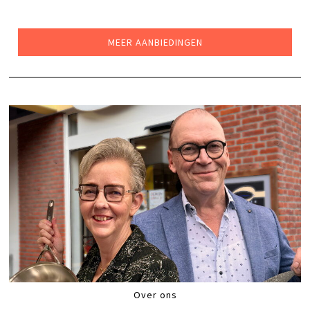
PRIJS
PRIJS
WAS:
IS:
€85,00.
€49,99.
MEER AANBIEDINGEN
Over ons