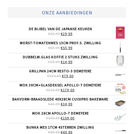
ONZE AANBIEDINGEN
DE BIJBEL VAN DE JAPANSE KEUKEN
OORSPRONKELIJKE
HUIDIGE
€
36,99
€
29,99
PRIJS
PRIJS
WAS:
IS:
WORST-TOMATENMES 13CM PROF.S. ZWILLING
€36,99.
€29,99.
OORSPRONKELIJKE
HUIDIGE
€
69,99
€
55,99
PRIJS
PRIJS
WAS:
IS:
DUBBELW.GLAS KOFFIE 2 STUKS ZWILLING
€69,99.
€55,99.
OORSPRONKELIJKE
HUIDIGE
€
19,99
€
14,99
PRIJS
PRIJS
WAS:
IS:
GRILLPAN 24CM RESTO-3 DEMEYERE
€19,99.
€14,99.
OORSPRONKELIJKE
HUIDIGE
€
139,00
€
79,00
PRIJS
PRIJS
WAS:
IS:
WOK 30CM+GLASDEKSEL APOLLO-7 DEMEYERE
€139,00.
€79,00.
OORSPRONKELIJKE
HUIDIGE
€
219,00
€
179,00
PRIJS
PRIJS
WAS:
IS:
BAKVORM-BRAADSLEDE 40X28CM CUISIPRO BAKEWARE
€219,00.
€179,00.
OORSPRONKELIJKE
HUIDIGE
€
43,99
€
34,99
PRIJS
PRIJS
WAS:
IS:
WOK 26CM APOLLO-7 DEMEYERE
€43,99.
€34,99.
OORSPRONKELIJKE
HUIDIGE
€
199,00
€
159,00
PRIJS
PRIJS
WAS:
IS:
BUNKA MES 17CM 4STERREN ZWILLING
€199,00.
€159,00.
OORSPRONKELIJKE
HUIDIGE
€
85,00
€
49,99