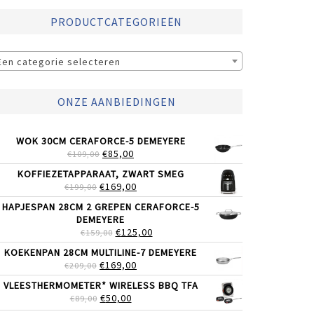
PRODUCTCATEGORIEËN
Een categorie selecteren
ONZE AANBIEDINGEN
WOK 30CM CERAFORCE-5 DEMEYERE
OORSPRONKELIJKE
HUIDIGE
€
85,00
€
109,00
PRIJS
PRIJS
KOFFIEZETAPPARAAT, ZWART SMEG
WAS:
IS:
OORSPRONKELIJKE
HUIDIGE
€
169,00
€
199,00
€109,00.
€85,00.
PRIJS
PRIJS
HAPJESPAN 28CM 2 GREPEN CERAFORCE-5
WAS:
IS:
DEMEYERE
€199,00.
€169,00.
OORSPRONKELIJKE
HUIDIGE
€
125,00
€
159,00
PRIJS
PRIJS
KOEKENPAN 28CM MULTILINE-7 DEMEYERE
WAS:
IS:
OORSPRONKELIJKE
HUIDIGE
€
169,00
€
209,00
€159,00.
€125,00.
PRIJS
PRIJS
VLEESTHERMOMETER* WIRELESS BBQ TFA
WAS:
IS:
OORSPRONKELIJKE
HUIDIGE
€
50,00
€
89,00
€209,00.
€169,00.
PRIJS
PRIJS