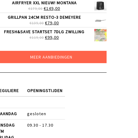
AIRFRYER XXL NIEUW! MONTANA
WAS:
IS:
OORSPRONKELIJKE
HUIDIGE
€
149,00
€
179,00
€89,00.
€50,00.
PRIJS
PRIJS
GRILLPAN 24CM RESTO-3 DEMEYERE
WAS:
IS:
OORSPRONKELIJKE
HUIDIGE
€
79,00
€
139,00
€179,00.
€149,00.
PRIJS
PRIJS
FRESH&SAVE STARTSET 7DLG ZWILLING
WAS:
IS:
OORSPRONKELIJKE
HUIDIGE
€
99,00
€
119,00
€139,00.
€79,00.
PRIJS
PRIJS
WAS:
IS:
€119,00.
€99,00.
MEER AANBIEDINGEN
EGULIERE
OPENINGSTIJDEN
AANDAG
gesloten
INSDAG
09.30 - 17.30
/M
RIJDAG