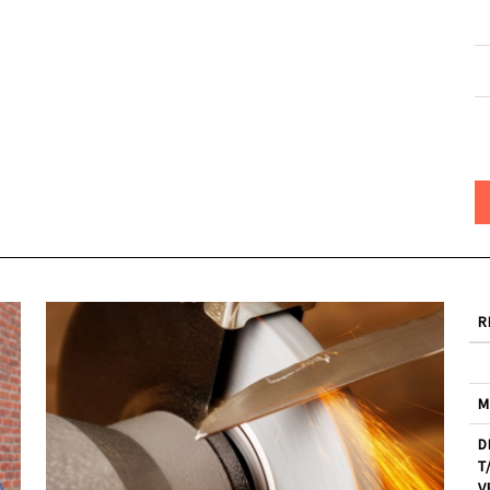
R
M
D
T
V