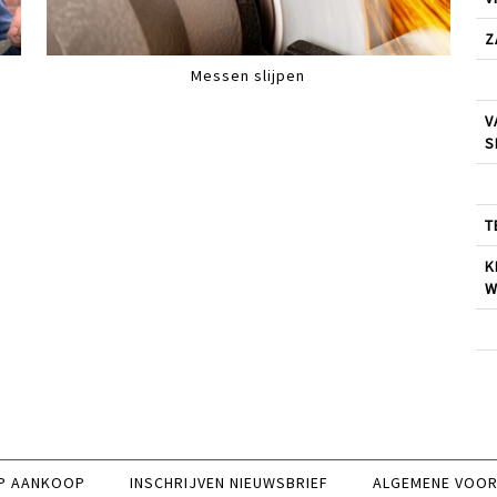
Z
Messen slijpen
V
S
T
K
W
P AANKOOP
INSCHRIJVEN NIEUWSBRIEF
ALGEMENE VOO