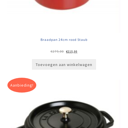
Braadpan 24cm rood Staub
Oorspronkelijke
Huidige
€
279,00
€
215,00
prijs
prijs
was:
is:
€279,00.
€215,00.
Toevoegen aan winkelwagen
Aanbieding!