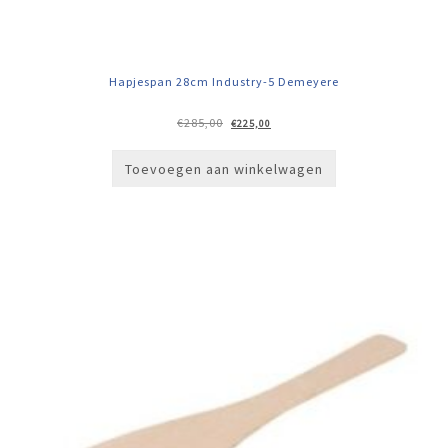
Hapjespan 28cm Industry-5 Demeyere
Oorspronkelijke
Huidige
€
285,00
€
225,00
prijs
prijs
was:
is:
€285,00.
€225,00.
Toevoegen aan winkelwagen