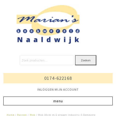
Zoeken
0174-622168
INLOGGEN MIJN ACCOUNT
Home
/
Pannen
/
Wok
/ Wok 30cm m/2 grepen Industry-5 Demeyere