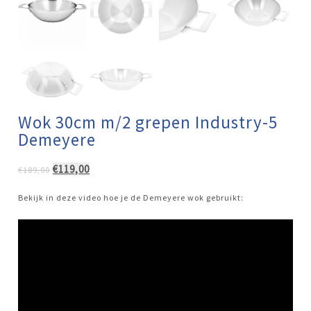
Wok 30cm m/2 grepen Industry-5
Demeyere
Oorspronkelijke
Huidige
€
119,00
€
189,00
prijs
prijs
was:
is:
Bekijk in deze video hoe je de Demeyere wok gebruikt:
€189,00.
€119,00.