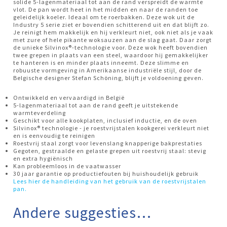
solide 5-lagenmateriaal tot aan de rand verspreidt de warmte
vlot. De pan wordt heet in het midden en naar de randen toe
geleidelijk koeler. Ideaal om te roerbakken. Deze wok uit de
Industry 5 serie ziet er bovendien schitterend uit en dat blijft zo.
Je reinigt hem makkelijk en hij verkleurt niet, ook niet als je vaak
met zure of hele pikante woksauzen aan de slag gaat. Daar zorgt
de unieke Silvinox®-technologie voor. Deze wok heeft bovendien
twee grepen in plaats van een steel, waardoor hij gemakkelijker
te hanteren is en minder plaats inneemt. Deze slimme en
robuuste vormgeving in Amerikaanse industriële stijl, door de
Belgische designer Stefan Schöning, blijft je voldoening geven.
Ontwikkeld en vervaardigd in België
5-lagenmateriaal tot aan de rand geeft je uitstekende
warmteverdeling
Geschikt voor alle kookplaten, inclusief inductie, en de oven
Silvinox® technologie - je roestvrijstalen kookgerei verkleurt niet
en is eenvoudig te reinigen
Roestvrij staal zorgt voor levenslang knapperige bakprestaties
Gegoten, gestraalde en gelaste grepen uit roestvrij staal: stevig
en extra hygiënisch
Kan probleemloos in de vaatwasser
30 jaar garantie op productiefouten bij huishoudelijk gebruik
Lees hier de handleiding van het gebruik van de roestvrijstalen
pan.
Andere suggesties…