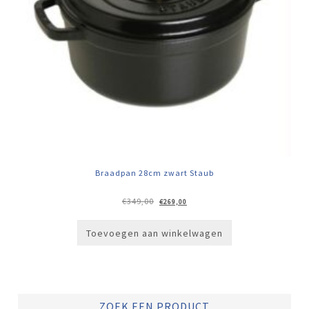
Braadpan 28cm zwart Staub
Oorspronkelijke
Huidige
€
349,00
€
269,00
prijs
prijs
was:
is:
€349,00.
€269,00.
Toevoegen aan winkelwagen
ZOEK EEN PRODUCT