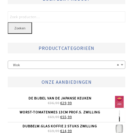
Zoeken
PRODUCTCATEGORIEËN
Wok
×
ONZE AANBIEDINGEN
DE BIJBEL VAN DE JAPANSE KEUKEN
OORSPRONKELIJKE
HUIDIGE
€
36,99
€
29,99
PRIJS
PRIJS
WAS:
IS:
WORST-TOMATENMES 13CM PROF.S. ZWILLING
€36,99.
€29,99.
OORSPRONKELIJKE
HUIDIGE
€
69,99
€
55,99
PRIJS
PRIJS
WAS:
IS:
DUBBELW.GLAS KOFFIE 2 STUKS ZWILLING
€69,99.
€55,99.
OORSPRONKELIJKE
HUIDIGE
€
19,99
€
14,99