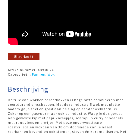
Uitverkocht
Artikelnummer:
48930-2G
Categorieën:
Pannen
,
Wok
Beschrijving
De truc van wokken of roerbakken is hoge hitte combineren met
voortdurend omscheppen. Met deze Industry 5 wok met platte
bodem ga je snel en goed aan de slag op eender welk fornuis.
Zeker op een gasvuur maar ook op inductie. Waag je dus gerust
aan gewokte kip met paprikareepjes, scampi in curry of noedels
met rundvlees en erwtjes. Met deze onverwoestbare
roestvrijstalen wokpan van 30 cm doorsnede kan je naast
roerbakken bovendien ook stomen, stoven én karamelliseren. Het