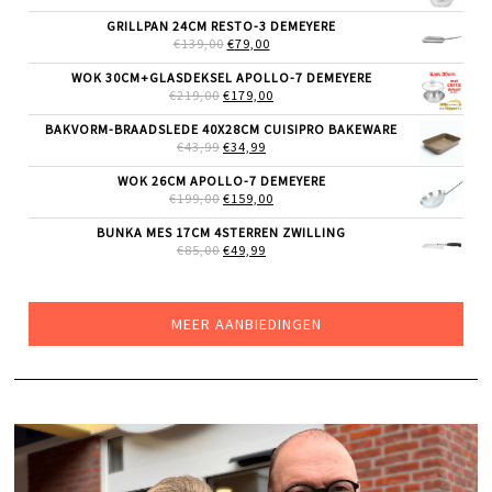
PRIJS
PRIJS
WAS:
IS:
GRILLPAN 24CM RESTO-3 DEMEYERE
€19,99.
€14,99.
OORSPRONKELIJKE
HUIDIGE
€
139,00
€
79,00
PRIJS
PRIJS
WAS:
IS:
WOK 30CM+GLASDEKSEL APOLLO-7 DEMEYERE
€139,00.
€79,00.
OORSPRONKELIJKE
HUIDIGE
€
219,00
€
179,00
PRIJS
PRIJS
WAS:
IS:
BAKVORM-BRAADSLEDE 40X28CM CUISIPRO BAKEWARE
€219,00.
€179,00.
OORSPRONKELIJKE
HUIDIGE
€
43,99
€
34,99
PRIJS
PRIJS
WAS:
IS:
WOK 26CM APOLLO-7 DEMEYERE
€43,99.
€34,99.
OORSPRONKELIJKE
HUIDIGE
€
199,00
€
159,00
PRIJS
PRIJS
WAS:
IS:
BUNKA MES 17CM 4STERREN ZWILLING
€199,00.
€159,00.
OORSPRONKELIJKE
HUIDIGE
€
85,00
€
49,99
PRIJS
PRIJS
WAS:
IS:
€85,00.
€49,99.
MEER AANBIEDINGEN