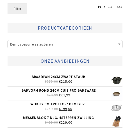
Min.
Max.
Prijs:
€10
—
€50
Filter
prijs
prijs
PRODUCTCATEGORIEËN
Een categorie selecteren
ONZE AANBIEDINGEN
BRAADPAN 24CM ZWART STAUB
OORSPRONKELIJKE
HUIDIGE
€
279,00
€
215,00
PRIJS
PRIJS
WAS:
IS:
BAKVORM ROND 24CM CUISIPRO BAKEWARE
€279,00.
€215,00.
OORSPRONKELIJKE
HUIDIGE
€
29,99
€
23,99
PRIJS
PRIJS
WAS:
IS:
WOK 32 CM APOLLO-7 DEMEYERE
€29,99.
€23,99.
OORSPRONKELIJKE
HUIDIGE
€
249,00
€
199,00
PRIJS
PRIJS
WAS:
IS:
MESSENBLOK 7 DLG. 4STERREN ZWILLING
€249,00.
€199,00.
OORSPRONKELIJKE
HUIDIGE
€
409,00
€
229,00
PRIJS
PRIJS