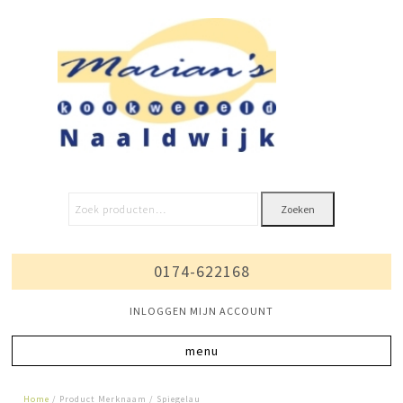
Zoeken
0174-622168
INLOGGEN MIJN ACCOUNT
Home
/ Product Merknaam / Spiegelau