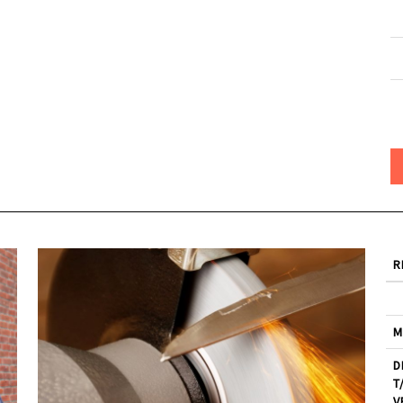
R
M
D
T
V