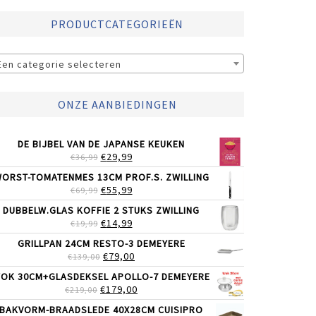
PRODUCTCATEGORIEËN
Een categorie selecteren
ONZE AANBIEDINGEN
DE BIJBEL VAN DE JAPANSE KEUKEN
OORSPRONKELIJKE
HUIDIGE
€
29,99
€
36,99
PRIJS
PRIJS
ORST-TOMATENMES 13CM PROF.S. ZWILLING
WAS:
IS:
OORSPRONKELIJKE
HUIDIGE
€
55,99
€
69,99
€36,99.
€29,99.
PRIJS
PRIJS
DUBBELW.GLAS KOFFIE 2 STUKS ZWILLING
WAS:
IS:
OORSPRONKELIJKE
HUIDIGE
€
14,99
€
19,99
€69,99.
€55,99.
PRIJS
PRIJS
GRILLPAN 24CM RESTO-3 DEMEYERE
WAS:
IS:
OORSPRONKELIJKE
HUIDIGE
€
79,00
€
139,00
€19,99.
€14,99.
PRIJS
PRIJS
OK 30CM+GLASDEKSEL APOLLO-7 DEMEYERE
WAS:
IS:
OORSPRONKELIJKE
HUIDIGE
€
179,00
€
219,00
€139,00.
€79,00.
PRIJS
PRIJS
BAKVORM-BRAADSLEDE 40X28CM CUISIPRO
WAS:
IS: