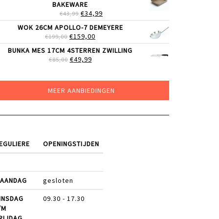
BAKEWARE
€219,00.
€179,00.
OORSPRONKELIJKE
HUIDIGE
€
34,99
€
43,99
PRIJS
PRIJS
WOK 26CM APOLLO-7 DEMEYERE
WAS:
IS:
OORSPRONKELIJKE
HUIDIGE
€
159,00
€
199,00
€43,99.
€34,99.
PRIJS
PRIJS
BUNKA MES 17CM 4STERREN ZWILLING
WAS:
IS:
OORSPRONKELIJKE
HUIDIGE
€
49,99
€
85,00
€199,00.
€159,00.
PRIJS
PRIJS
WAS:
IS:
€85,00.
€49,99.
MEER AANBIEDINGEN
EGULIERE
OPENINGSTIJDEN
AANDAG
gesloten
INSDAG
09.30 - 17.30
/M
RIJDAG