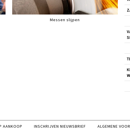
Z
Messen slijpen
V
S
T
K
W
P AANKOOP
INSCHRIJVEN NIEUWSBRIEF
ALGEMENE VOO