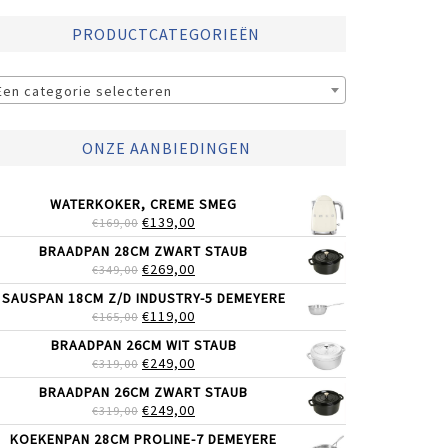
PRODUCTCATEGORIEËN
Een categorie selecteren
ONZE AANBIEDINGEN
WATERKOKER, CREME SMEG
OORSPRONKELIJKE
HUIDIGE
€
139,00
€
169,00
PRIJS
PRIJS
BRAADPAN 28CM ZWART STAUB
WAS:
IS:
OORSPRONKELIJKE
HUIDIGE
€
269,00
€
349,00
€169,00.
€139,00.
PRIJS
PRIJS
SAUSPAN 18CM Z/D INDUSTRY-5 DEMEYERE
WAS:
IS:
OORSPRONKELIJKE
HUIDIGE
€
119,00
€
165,00
€349,00.
€269,00.
PRIJS
PRIJS
BRAADPAN 26CM WIT STAUB
WAS:
IS:
OORSPRONKELIJKE
HUIDIGE
€
249,00
€
319,00
€165,00.
€119,00.
PRIJS
PRIJS
BRAADPAN 26CM ZWART STAUB
WAS:
IS:
OORSPRONKELIJKE
HUIDIGE
€
249,00
€
319,00
€319,00.
€249,00.
PRIJS
PRIJS
KOEKENPAN 28CM PROLINE-7 DEMEYERE
WAS:
IS: