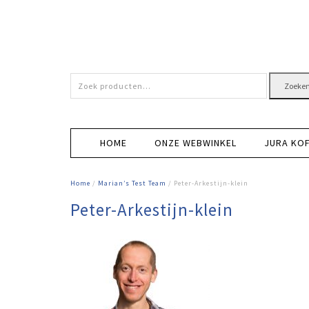
Zoeken
Zoeke
naar:
HOME
ONZE WEBWINKEL
JURA KO
Home
/
Marian’s Test Team
/ Peter-Arkestijn-klein
Peter-Arkestijn-klein