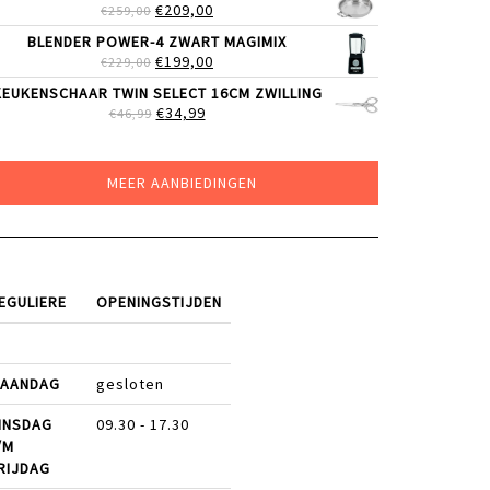
OORSPRONKELIJKE
HUIDIGE
€
209,00
€
259,00
€319,00.
€249,00.
PRIJS
PRIJS
BLENDER POWER-4 ZWART MAGIMIX
WAS:
IS:
OORSPRONKELIJKE
HUIDIGE
€
199,00
€
229,00
€259,00.
€209,00.
PRIJS
PRIJS
KEUKENSCHAAR TWIN SELECT 16CM ZWILLING
WAS:
IS:
OORSPRONKELIJKE
HUIDIGE
€
34,99
€
46,99
€229,00.
€199,00.
PRIJS
PRIJS
WAS:
IS:
€46,99.
€34,99.
MEER AANBIEDINGEN
EGULIERE
OPENINGSTIJDEN
AANDAG
gesloten
INSDAG
09.30 - 17.30
/M
RIJDAG