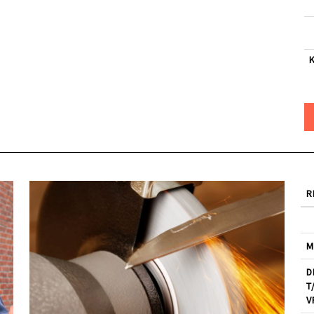
R
M
D
T
V