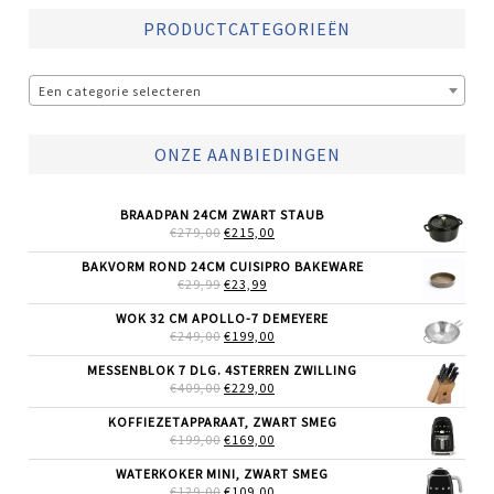
PRODUCTCATEGORIEËN
Een categorie selecteren
ONZE AANBIEDINGEN
BRAADPAN 24CM ZWART STAUB
OORSPRONKELIJKE
HUIDIGE
€
279,00
€
215,00
PRIJS
PRIJS
WAS:
IS:
BAKVORM ROND 24CM CUISIPRO BAKEWARE
€279,00.
€215,00.
OORSPRONKELIJKE
HUIDIGE
€
29,99
€
23,99
PRIJS
PRIJS
WAS:
IS:
WOK 32 CM APOLLO-7 DEMEYERE
€29,99.
€23,99.
OORSPRONKELIJKE
HUIDIGE
€
249,00
€
199,00
PRIJS
PRIJS
WAS:
IS:
MESSENBLOK 7 DLG. 4STERREN ZWILLING
€249,00.
€199,00.
OORSPRONKELIJKE
HUIDIGE
€
409,00
€
229,00
PRIJS
PRIJS
WAS:
IS:
KOFFIEZETAPPARAAT, ZWART SMEG
€409,00.
€229,00.
OORSPRONKELIJKE
HUIDIGE
€
199,00
€
169,00
PRIJS
PRIJS
WAS:
IS:
WATERKOKER MINI, ZWART SMEG
€199,00.
€169,00.
OORSPRONKELIJKE
HUIDIGE
€
129,00
€
109,00