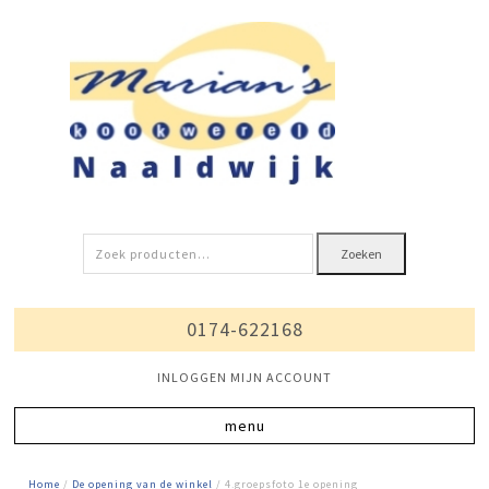
Zoeken
Zoeken
naar:
0174-622168
INLOGGEN MIJN ACCOUNT
Home
/
De opening van de winkel
/ 4.groepsfoto 1e opening