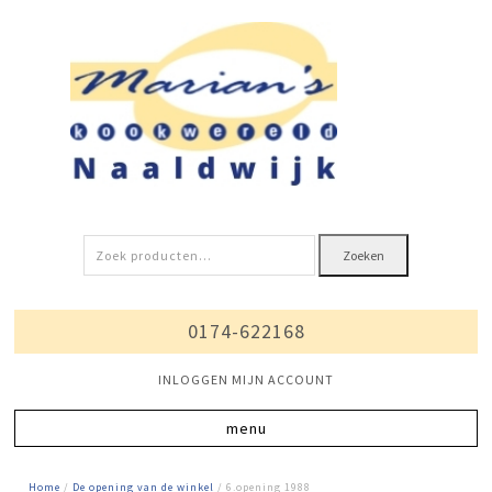
Zoeken
Zoeken
naar:
0174-622168
INLOGGEN MIJN ACCOUNT
Home
/
De opening van de winkel
/ 6.opening 1988