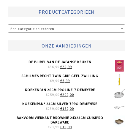
PRODUCTCATEGORIEËN
Een categorie selecteren
ONZE AANBIEDINGEN
DE BIJBEL VAN DE JAPANSE KEUKEN
OORSPRONKELIJKE
HUIDIGE
€
36,99
€
29,99
PRIJS
PRIJS
WAS:
IS:
SCHILMES RECHT TWIN GRIP GEEL ZWILLING
€36,99.
€29,99.
OORSPRONKELIJKE
HUIDIGE
€
9,99
€
6,99
PRIJS
PRIJS
WAS:
IS:
KOEKENPAN 28CM PROLINE-7 DEMEYERE
€9,99.
€6,99.
OORSPRONKELIJKE
HUIDIGE
€
259,00
€
209,00
PRIJS
PRIJS
WAS:
IS:
KOEKENPAN* 24CM SILVER-7PRO DEMEYERE
€259,00.
€209,00.
OORSPRONKELIJKE
HUIDIGE
€
239,00
€
189,00
PRIJS
PRIJS
WAS:
IS:
BAKVORM VIERKANT BROWNIE 24X24CM CUISIPRO
€239,00.
€189,00.
BAKEWARE
OORSPRONKELIJKE
HUIDIGE
€
23,99
€
19,99
PRIJS
PRIJS