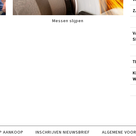
Z
Messen slijpen
V
S
T
K
W
P AANKOOP
INSCHRIJVEN NIEUWSBRIEF
ALGEMENE VOO