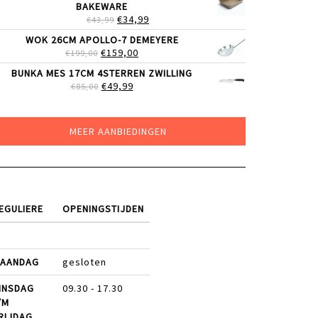
BAKEWARE
€219,00.
€179,00.
OORSPRONKELIJKE
HUIDIGE
€
34,99
€
43,99
PRIJS
PRIJS
WOK 26CM APOLLO-7 DEMEYERE
WAS:
IS:
OORSPRONKELIJKE
HUIDIGE
€
159,00
€
199,00
€43,99.
€34,99.
PRIJS
PRIJS
BUNKA MES 17CM 4STERREN ZWILLING
WAS:
IS:
OORSPRONKELIJKE
HUIDIGE
€
49,99
€
85,00
€199,00.
€159,00.
PRIJS
PRIJS
WAS:
IS:
€85,00.
€49,99.
MEER AANBIEDINGEN
EGULIERE
OPENINGSTIJDEN
AANDAG
gesloten
INSDAG
09.30 - 17.30
/M
RIJDAG