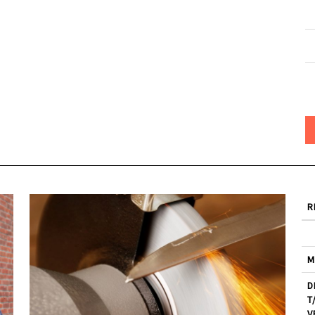
R
M
D
T
V