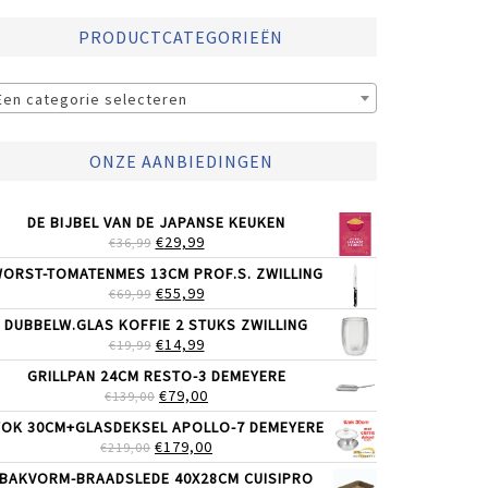
PRODUCTCATEGORIEËN
Een categorie selecteren
ONZE AANBIEDINGEN
DE BIJBEL VAN DE JAPANSE KEUKEN
OORSPRONKELIJKE
HUIDIGE
€
29,99
€
36,99
PRIJS
PRIJS
ORST-TOMATENMES 13CM PROF.S. ZWILLING
WAS:
IS:
OORSPRONKELIJKE
HUIDIGE
€
55,99
€
69,99
€36,99.
€29,99.
PRIJS
PRIJS
DUBBELW.GLAS KOFFIE 2 STUKS ZWILLING
WAS:
IS:
OORSPRONKELIJKE
HUIDIGE
€
14,99
€
19,99
€69,99.
€55,99.
PRIJS
PRIJS
GRILLPAN 24CM RESTO-3 DEMEYERE
WAS:
IS:
OORSPRONKELIJKE
HUIDIGE
€
79,00
€
139,00
€19,99.
€14,99.
PRIJS
PRIJS
OK 30CM+GLASDEKSEL APOLLO-7 DEMEYERE
WAS:
IS:
OORSPRONKELIJKE
HUIDIGE
€
179,00
€
219,00
€139,00.
€79,00.
PRIJS
PRIJS
BAKVORM-BRAADSLEDE 40X28CM CUISIPRO
WAS:
IS: