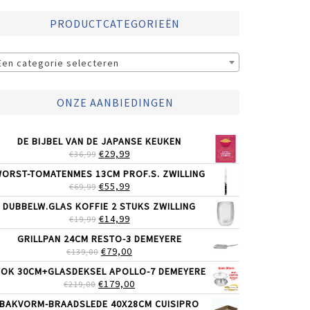
PRODUCTCATEGORIEËN
Een categorie selecteren
ONZE AANBIEDINGEN
DE BIJBEL VAN DE JAPANSE KEUKEN
OORSPRONKELIJKE
HUIDIGE
€
29,99
€
36,99
PRIJS
PRIJS
ORST-TOMATENMES 13CM PROF.S. ZWILLING
WAS:
IS:
OORSPRONKELIJKE
HUIDIGE
€
55,99
€
69,99
€36,99.
€29,99.
PRIJS
PRIJS
DUBBELW.GLAS KOFFIE 2 STUKS ZWILLING
WAS:
IS:
OORSPRONKELIJKE
HUIDIGE
€
14,99
€
19,99
€69,99.
€55,99.
PRIJS
PRIJS
GRILLPAN 24CM RESTO-3 DEMEYERE
WAS:
IS:
OORSPRONKELIJKE
HUIDIGE
€
79,00
€
139,00
€19,99.
€14,99.
PRIJS
PRIJS
OK 30CM+GLASDEKSEL APOLLO-7 DEMEYERE
WAS:
IS:
OORSPRONKELIJKE
HUIDIGE
€
179,00
€
219,00
€139,00.
€79,00.
PRIJS
PRIJS
BAKVORM-BRAADSLEDE 40X28CM CUISIPRO
WAS:
IS: