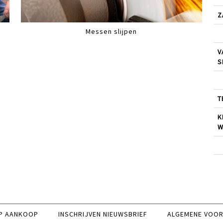
Z
Messen slijpen
V
S
T
K
W
P AANKOOP
INSCHRIJVEN NIEUWSBRIEF
ALGEMENE VOO