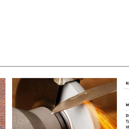
R
M
D
T
V