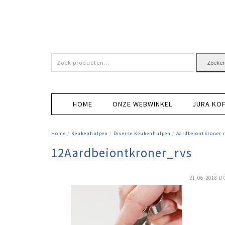
Zoeken
Zoeke
naar:
HOME
ONZE WEBWINKEL
JURA KO
Home
/
Keukenhulpen
/
Diverse Keukenhulpen
/
Aardbeiontkroner 
12Aardbeiontkroner_rvs
21-06-2018
D