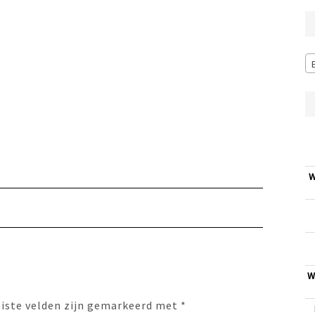
W
W
eiste velden zijn gemarkeerd met
*