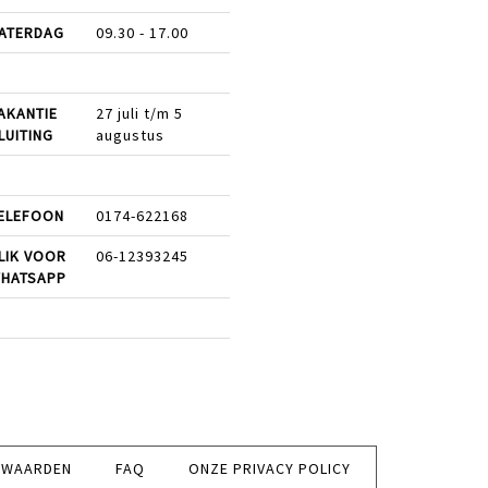
ATERDAG
09.30 - 17.00
AKANTIE
27 juli t/m 5
LUITING
augustus
ELEFOON
0174-622168
LIK VOOR
06-12393245
HATSAPP
RWAARDEN
FAQ
ONZE PRIVACY POLICY