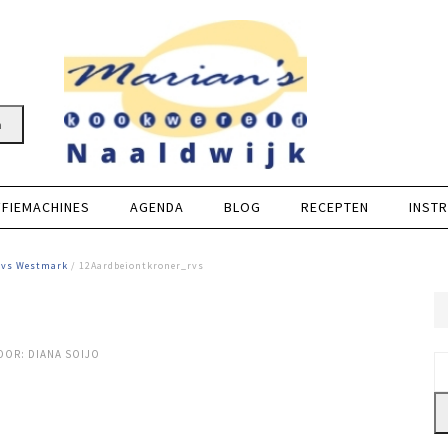
n
FFIEMACHINES
AGENDA
BLOG
RECEPTEN
INSTR
rvs Westmark
/ 12Aardbeiontkroner_rvs
OOR:
DIANA SOIJO
Z
na