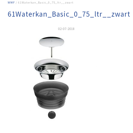
WMF
/ 61Waterkan_Basic_0_75_ltr__zwart
61Waterkan_Basic_0_75_ltr__zwart
02-07-2018