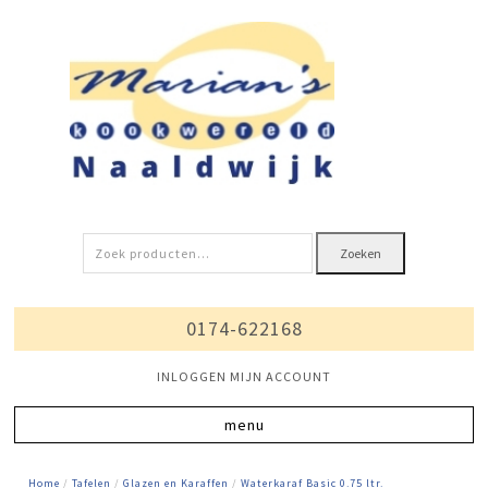
Zoeken
Zoeken
naar:
0174-622168
INLOGGEN MIJN ACCOUNT
Home
/
Tafelen
/
Glazen en Karaffen
/
Waterkaraf Basic 0.75 ltr.