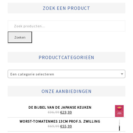
ZOEK EEN PRODUCT
Zoeken
naar:
Zoeken
PRODUCTCATEGORIEËN
Een categorie selecteren
ONZE AANBIEDINGEN
DE BIJBEL VAN DE JAPANSE KEUKEN
OORSPRONKELIJKE
HUIDIGE
€
36,99
€
29,99
PRIJS
PRIJS
WAS:
IS:
WORST-TOMATENMES 13CM PROF.S. ZWILLING
€36,99.
€29,99.
OORSPRONKELIJKE
HUIDIGE
€
69,99
€
55,99
PRIJS
PRIJS