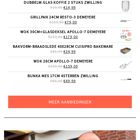
WAS:
IS:
DUBBELW.GLAS KOFFIE 2 STUKS ZWILLING
€69,99.
€55,99.
OORSPRONKELIJKE
HUIDIGE
€
19,99
€
14,99
PRIJS
PRIJS
WAS:
IS:
GRILLPAN 24CM RESTO-3 DEMEYERE
€19,99.
€14,99.
OORSPRONKELIJKE
HUIDIGE
€
139,00
€
79,00
PRIJS
PRIJS
WAS:
IS:
WOK 30CM+GLASDEKSEL APOLLO-7 DEMEYERE
€139,00.
€79,00.
OORSPRONKELIJKE
HUIDIGE
€
219,00
€
179,00
PRIJS
PRIJS
WAS:
IS:
BAKVORM-BRAADSLEDE 40X28CM CUISIPRO BAKEWARE
€219,00.
€179,00.
OORSPRONKELIJKE
HUIDIGE
€
43,99
€
34,99
PRIJS
PRIJS
WAS:
IS:
WOK 26CM APOLLO-7 DEMEYERE
€43,99.
€34,99.
OORSPRONKELIJKE
HUIDIGE
€
199,00
€
159,00
PRIJS
PRIJS
WAS:
IS:
BUNKA MES 17CM 4STERREN ZWILLING
€199,00.
€159,00.
OORSPRONKELIJKE
HUIDIGE
€
85,00
€
49,99
PRIJS
PRIJS
WAS:
IS:
€85,00.
€49,99.
MEER AANBIEDINGEN