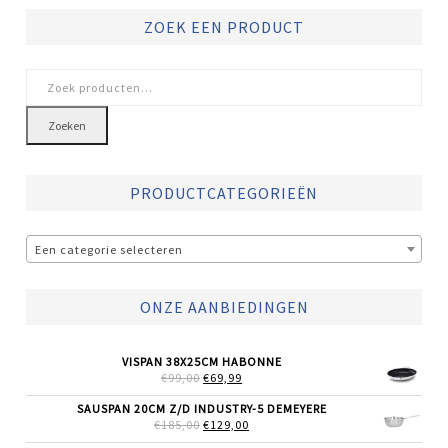
ZOEK EEN PRODUCT
Zoeken
naar:
Zoeken
PRODUCTCATEGORIEËN
Een categorie selecteren
ONZE AANBIEDINGEN
VISPAN 38X25CM HABONNE
OORSPRONKELIJKE
HUIDIGE
€
99,00
€
69,99
PRIJS
PRIJS
WAS:
IS:
SAUSPAN 20CM Z/D INDUSTRY-5 DEMEYERE
€99,00.
€69,99.
OORSPRONKELIJKE
HUIDIGE
€
185,00
€
129,00
PRIJS
PRIJS