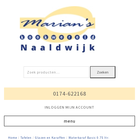
Zoeken
Zoeken
naar:
0174-622168
INLOGGEN MIJN ACCOUNT
Home
/
Tafelen
/
Glazen en Karaffen
/
Waterkaraf Basic 0.75 ltr.