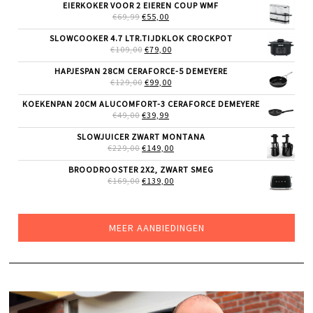
WAS:
IS:
EIERKOKER VOOR 2 EIEREN COUP WMF
€185,00.
€129,00.
OORSPRONKELIJKE
HUIDIGE
€
69,99
€
55,00
PRIJS
PRIJS
WAS:
IS:
SLOWCOOKER 4.7 LTR.TIJDKLOK CROCKPOT
€69,99.
€55,00.
OORSPRONKELIJKE
HUIDIGE
€
109,00
€
79,00
PRIJS
PRIJS
WAS:
IS:
HAPJESPAN 28CM CERAFORCE-5 DEMEYERE
€109,00.
€79,00.
OORSPRONKELIJKE
HUIDIGE
€
129,00
€
99,00
PRIJS
PRIJS
WAS:
IS:
KOEKENPAN 20CM ALUCOMFORT-3 CERAFORCE DEMEYERE
€129,00.
€99,00.
OORSPRONKELIJKE
HUIDIGE
€
49,00
€
39,99
PRIJS
PRIJS
WAS:
IS:
SLOWJUICER ZWART MONTANA
€49,00.
€39,99.
OORSPRONKELIJKE
HUIDIGE
€
229,00
€
149,00
PRIJS
PRIJS
WAS:
IS:
BROODROOSTER 2X2, ZWART SMEG
€229,00.
€149,00.
OORSPRONKELIJKE
HUIDIGE
€
169,00
€
139,00
PRIJS
PRIJS
WAS:
IS:
€169,00.
€139,00.
MEER AANBIEDINGEN