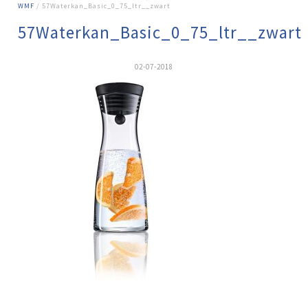
WMF
/ 57Waterkan_Basic_0_75_ltr__zwart
57Waterkan_Basic_0_75_ltr__zwart
02-07-2018