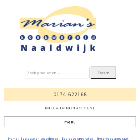
Zoeken
Zoeken
naar:
0174-622168
INLOGGEN MIJN ACCOUNT
Home
/
Espresso en toebehoren
/
Espresso Apparaten
/
Nespresso apparaat