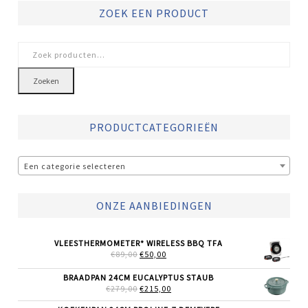
ZOEK EEN PRODUCT
Zoeken
naar:
Zoeken
PRODUCTCATEGORIEËN
Een categorie selecteren
ONZE AANBIEDINGEN
VLEESTHERMOMETER* WIRELESS BBQ TFA
OORSPRONKELIJKE
HUIDIGE
€
89,00
€
50,00
PRIJS
PRIJS
WAS:
IS:
BRAADPAN 24CM EUCALYPTUS STAUB
€89,00.
€50,00.
OORSPRONKELIJKE
HUIDIGE
€
279,00
€
215,00
PRIJS
PRIJS
WAS:
IS: