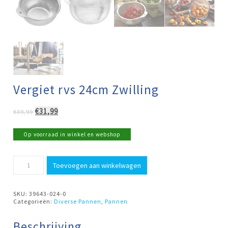
Vergiet rvs 24cm Zwilling
Oorspronkelijke
Huidige
€
31,99
€
39,99
prijs
prijs
was:
is:
Op voorraad in winkel en webshop
€39,99.
€31,99.
Vergiet
Toevoegen aan winkelwagen
rvs
24cm
Zwilling
aantal
SKU:
39643-024-0
Categorieën:
Diverse Pannen
,
Pannen
Beschrijving