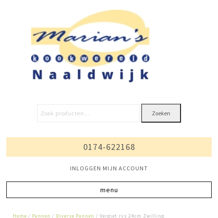
Zoeken
0174-622168
INLOGGEN MIJN ACCOUNT
Home
/
Pannen
/
Diverse Pannen
/ Vergiet rvs 24cm Zwilling