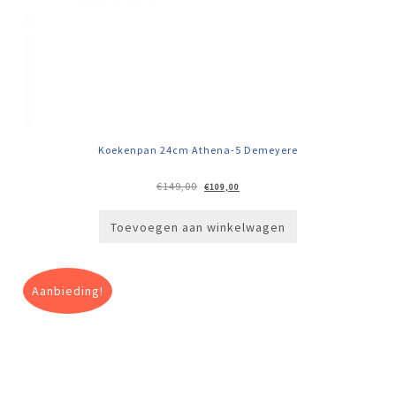
Koekenpan 24cm Athena-5 Demeyere
Oorspronkelijke
Huidige
€
149,00
€
109,00
prijs
prijs
was:
is:
€149,00.
€109,00.
Toevoegen aan winkelwagen
Aanbieding!