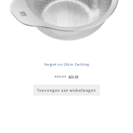
Vergiet rvs 20cm Zwilling
Oorspronkelijke
Huidige
€
29,99
€
23,99
prijs
prijs
was:
is:
€29,99.
€23,99.
Toevoegen aan winkelwagen