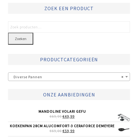
ZOEK EEN PRODUCT
Zoeken
PRODUCTCATEGORIEËN
Diverse Pannen
×
ONZE AANBIEDINGEN
MANDOLINE VOLARI GEFU
OORSPRONKELIJKE
HUIDIGE
€
69,99
€
49,99
PRIJS
PRIJS
WAS:
IS:
KOEKENPAN 28CM ALUCOMFORT-3 CERAFORCE DEMEYERE
€69,99.
€49,99.
OORSPRONKELIJKE
HUIDIGE
€
69,00
€
59,99
PRIJS
PRIJS