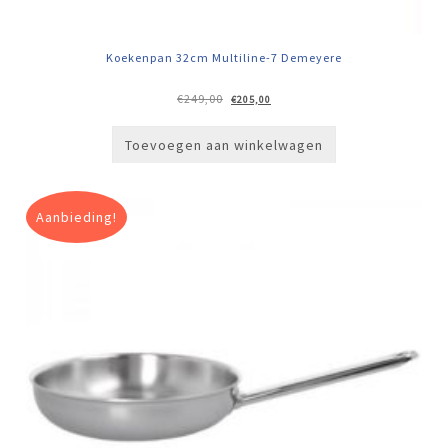
Koekenpan 32cm Multiline-7 Demeyere
Oorspronkelijke
Huidige
€
249,00
€
205,00
prijs
prijs
was:
is:
€249,00.
€205,00.
Toevoegen aan winkelwagen
Aanbieding!