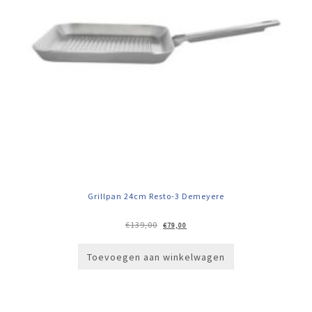
Grillpan 24cm Resto-3 Demeyere
Oorspronkelijke
Huidige
€
139,00
€
79,00
prijs
prijs
was:
is:
€139,00.
€79,00.
Toevoegen aan winkelwagen