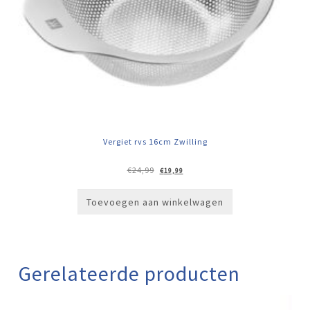
Vergiet rvs 16cm Zwilling
Oorspronkelijke
Huidige
€
24,99
€
19,99
prijs
prijs
was:
is:
€24,99.
€19,99.
Toevoegen aan winkelwagen
Gerelateerde producten