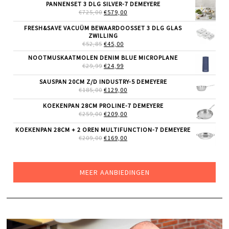
WAS:
IS:
PANNENSET 3 DLG SILVER-7 DEMEYERE
€69,00.
€59,99.
OORSPRONKELIJKE
HUIDIGE
€
725,00
€
579,00
PRIJS
PRIJS
WAS:
IS:
FRESH&SAVE VACUÜM BEWAARDOOSSET 3 DLG GLAS
€725,00.
€579,00.
ZWILLING
OORSPRONKELIJKE
HUIDIGE
€
52,85
€
45,00
PRIJS
PRIJS
NOOTMUSKAATMOLEN DENIM BLUE MICROPLANE
WAS:
IS:
OORSPRONKELIJKE
HUIDIGE
€
29,99
€52,85.
€
24,99
€45,00.
PRIJS
PRIJS
WAS:
IS:
SAUSPAN 20CM Z/D INDUSTRY-5 DEMEYERE
€29,99.
€24,99.
OORSPRONKELIJKE
HUIDIGE
€
185,00
€
129,00
PRIJS
PRIJS
WAS:
IS:
KOEKENPAN 28CM PROLINE-7 DEMEYERE
€185,00.
€129,00.
OORSPRONKELIJKE
HUIDIGE
€
259,00
€
209,00
PRIJS
PRIJS
WAS:
IS:
KOEKENPAN 28CM + 2 OREN MULTIFUNCTION-7 DEMEYERE
€259,00.
€209,00.
OORSPRONKELIJKE
HUIDIGE
€
209,00
€
169,00
PRIJS
PRIJS
WAS:
IS:
€209,00.
€169,00.
MEER AANBIEDINGEN