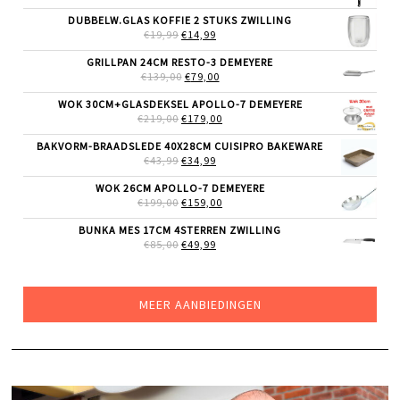
PRIJS
PRIJS
WAS:
IS:
DUBBELW.GLAS KOFFIE 2 STUKS ZWILLING
€69,99.
€55,99.
OORSPRONKELIJKE
HUIDIGE
€
19,99
€
14,99
PRIJS
PRIJS
WAS:
IS:
GRILLPAN 24CM RESTO-3 DEMEYERE
€19,99.
€14,99.
OORSPRONKELIJKE
HUIDIGE
€
139,00
€
79,00
PRIJS
PRIJS
WAS:
IS:
WOK 30CM+GLASDEKSEL APOLLO-7 DEMEYERE
€139,00.
€79,00.
OORSPRONKELIJKE
HUIDIGE
€
219,00
€
179,00
PRIJS
PRIJS
WAS:
IS:
BAKVORM-BRAADSLEDE 40X28CM CUISIPRO BAKEWARE
€219,00.
€179,00.
OORSPRONKELIJKE
HUIDIGE
€
43,99
€
34,99
PRIJS
PRIJS
WAS:
IS:
WOK 26CM APOLLO-7 DEMEYERE
€43,99.
€34,99.
OORSPRONKELIJKE
HUIDIGE
€
199,00
€
159,00
PRIJS
PRIJS
WAS:
IS:
BUNKA MES 17CM 4STERREN ZWILLING
€199,00.
€159,00.
OORSPRONKELIJKE
HUIDIGE
€
85,00
€
49,99
PRIJS
PRIJS
WAS:
IS:
€85,00.
€49,99.
MEER AANBIEDINGEN