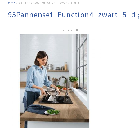
WMF
/ 95Pannenset_Function4_zwart_5_dlg_
95Pannenset_Function4_zwart_5_dl
02-07-2018