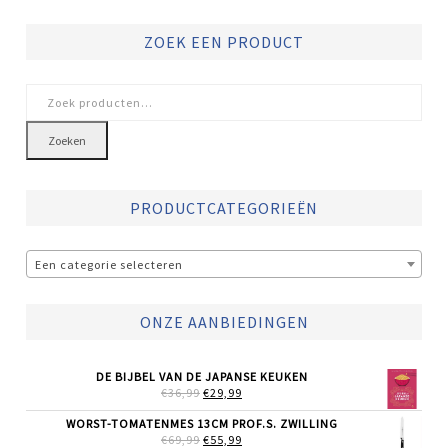
ZOEK EEN PRODUCT
Zoeken
naar:
Zoeken
PRODUCTCATEGORIEËN
Een categorie selecteren
ONZE AANBIEDINGEN
DE BIJBEL VAN DE JAPANSE KEUKEN
OORSPRONKELIJKE
HUIDIGE
€
36,99
€
29,99
PRIJS
PRIJS
WAS:
IS:
WORST-TOMATENMES 13CM PROF.S. ZWILLING
€36,99.
€29,99.
OORSPRONKELIJKE
HUIDIGE
€
69,99
€
55,99