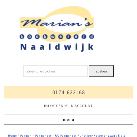
Zoeken
Zoeken
naar:
0174-622168
INLOGGEN MIJN ACCOUNT
Home
/
Pannen
/
Pannenset
/
UC Pannenset Function4+stomer zwart 5 dlg.