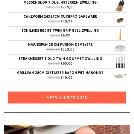
WAS:
IS:
MESSENBLOK 7 DLG. 4STERREN ZWILLING
€24,99.
€19,99.
OORSPRONKELIJKE
HUIDIGE
€
409,00
€
229,00
PRIJS
PRIJS
WAS:
IS:
CAKEVORM 24X14CM CUISIPRO BAKEWARE
€409,00.
€229,00.
OORSPRONKELIJKE
HUIDIGE
€
23,99
€
19,99
PRIJS
PRIJS
WAS:
IS:
SCHILMES RECHT TWIN GRIP GEEL ZWILLING
€23,99.
€19,99.
OORSPRONKELIJKE
HUIDIGE
€
9,99
€
6,99
PRIJS
PRIJS
WAS:
IS:
HAPJESPAN 28 CM FUSION DEMEYERE
€9,99.
€6,99.
OORSPRONKELIJKE
HUIDIGE
€
329,00
€
219,00
PRIJS
PRIJS
WAS:
IS:
STEAKMESSET 6 DLG TWIN GOURMET ZWILLING
€329,00.
€219,00.
OORSPRONKELIJKE
HUIDIGE
€
99,00
€
65,00
PRIJS
PRIJS
WAS:
IS:
GRILLPAN 25CM GIETIJZER BARON WIT HABONNE
€99,00.
€65,00.
OORSPRONKELIJKE
HUIDIGE
€
69,00
€
49,00
PRIJS
PRIJS
WAS:
IS:
€69,00.
€49,00.
MEER AANBIEDINGEN