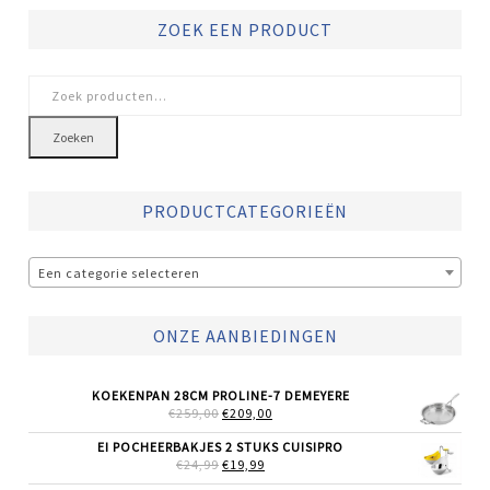
ZOEK EEN PRODUCT
Zoeken
naar:
Zoeken
PRODUCTCATEGORIEËN
Een categorie selecteren
ONZE AANBIEDINGEN
KOEKENPAN 28CM PROLINE-7 DEMEYERE
OORSPRONKELIJKE
HUIDIGE
€
259,00
€
209,00
PRIJS
PRIJS
WAS:
IS:
EI POCHEERBAKJES 2 STUKS CUISIPRO
€259,00.
€209,00.
OORSPRONKELIJKE
HUIDIGE
€
24,99
€
19,99
PRIJS
PRIJS