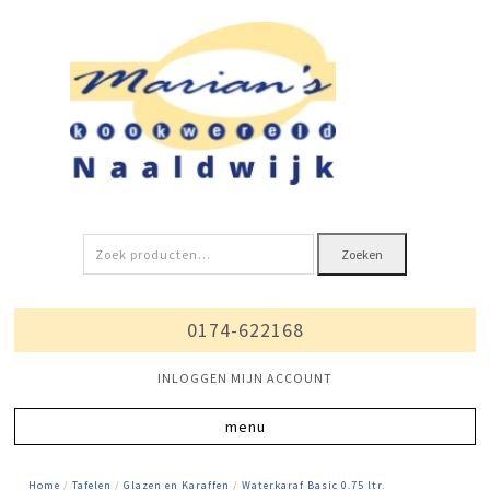
Zoeken
Zoeken
naar:
0174-622168
INLOGGEN MIJN ACCOUNT
Home
/
Tafelen
/
Glazen en Karaffen
/
Waterkaraf Basic 0.75 ltr.