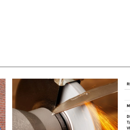
R
M
D
T
V