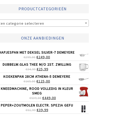
PRODUCTCATEGORIEËN
Een categorie selecteren
ONZE AANBIEDINGEN
HAPJESPAN MET DEKSEL SILVER-7 DEMEYERE
OORSPRONKELIJKE
HUIDIGE
€
249,00
€
299,00
PRIJS
PRIJS
DUBBELW.GLAS THEE M/O 2ST. ZWILLING
WAS:
IS:
OORSPRONKELIJKE
HUIDIGE
€
25,99
€
34,99
€299,00.
€249,00.
PRIJS
PRIJS
KOEKENPAN 28CM ATHENA-5 DEMEYERE
WAS:
IS:
OORSPRONKELIJKE
HUIDIGE
€
125,00
€
169,00
€34,99.
€25,99.
PRIJS
PRIJS
KNEEDMACHINE, ROOD VOLLEDIG IN KLEUR
WAS:
IS:
SMEG
€169,00.
€125,00.
OORSPRONKELIJKE
HUIDIGE
€
449,00
€
539,00
PRIJS
PRIJS
PEPER+ZOUTMOLEN ELECTR. SPEZIA GEFU
WAS:
IS:
OORSPRONKELIJKE
HUIDIGE
€
39,99
€
51,99
€539,00.
€449,00.
PRIJS
PRIJS