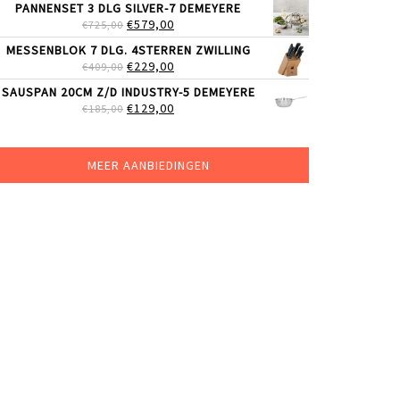
PANNENSET 3 DLG SILVER-7 DEMEYERE
WAS:
IS:
OORSPRONKELIJKE
HUIDIGE
€
579,00
€
725,00
€51,99.
€39,99.
PRIJS
PRIJS
MESSENBLOK 7 DLG. 4STERREN ZWILLING
WAS:
IS:
OORSPRONKELIJKE
HUIDIGE
€
229,00
€
409,00
€725,00.
€579,00.
PRIJS
PRIJS
SAUSPAN 20CM Z/D INDUSTRY-5 DEMEYERE
WAS:
IS:
OORSPRONKELIJKE
HUIDIGE
€
129,00
€
185,00
€409,00.
€229,00.
PRIJS
PRIJS
WAS:
IS:
€185,00.
€129,00.
MEER AANBIEDINGEN