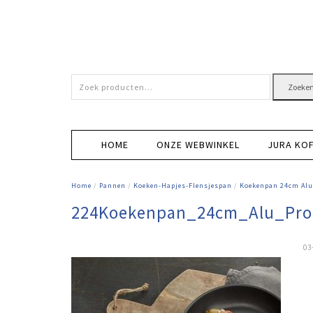
Zoeken
Zoeke
naar:
HOME
ONZE WEBWINKEL
JURA KO
Home
/
Pannen
/
Koeken-Hapjes-Flensjespan
/
Koekenpan 24cm Alu
224Koekenpan_24cm_Alu_Pr
03