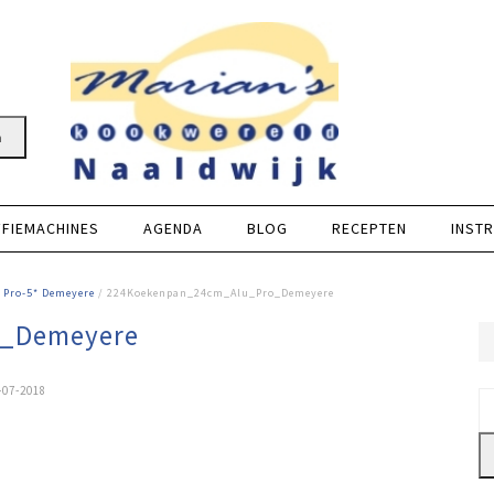
n
FFIEMACHINES
AGENDA
BLOG
RECEPTEN
INSTR
 Pro-5* Demeyere
/ 224Koekenpan_24cm_Alu_Pro_Demeyere
o_Demeyere
-07-2018
Z
na