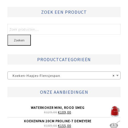
ZOEK EEN PRODUCT
Zoeken
PRODUCTCATEGORIEËN
Koeken-Hapjes-Flensjespan
×
ONZE AANBIEDINGEN
WATERKOKER MINI, ROOD SMEG
OORSPRONKELIJKE
HUIDIGE
€
129,00
€
109,00
PRIJS
PRIJS
WAS:
IS:
KOEKENPAN 20CM PROLINE-7 DEMEYERE
€129,00.
€109,00.
OORSPRONKELIJKE
HUIDIGE
€
189,00
€
155,00