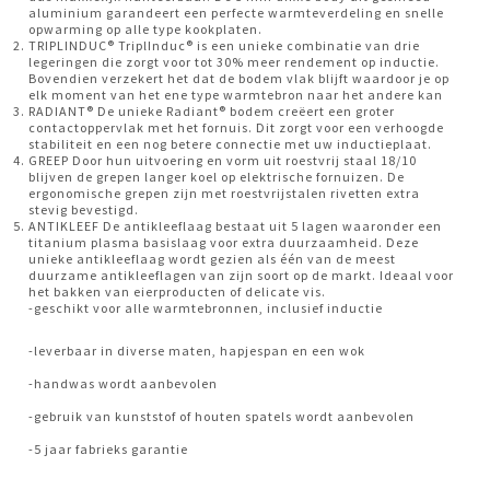
aluminium garandeert een perfecte warmteverdeling en snelle
opwarming op alle type kookplaten.
TRIPLINDUC® TriplInduc® is een unieke combinatie van drie
legeringen die zorgt voor tot 30% meer rendement op inductie.
Bovendien verzekert het dat de bodem vlak blijft waardoor je op
elk moment van het ene type warmtebron naar het andere kan
RADIANT® De unieke Radiant® bodem creëert een groter
contactoppervlak met het fornuis. Dit zorgt voor een verhoogde
stabiliteit en een nog betere connectie met uw inductieplaat.
GREEP Door hun uitvoering en vorm uit roestvrij staal 18/10
blijven de grepen langer koel op elektrische fornuizen. De
ergonomische grepen zijn met roestvrijstalen rivetten extra
stevig bevestigd.
ANTIKLEEF De antikleeflaag bestaat uit 5 lagen waaronder een
titanium plasma basislaag voor extra duurzaamheid. Deze
unieke antikleeflaag wordt gezien als één van de meest
duurzame antikleeflagen van zijn soort op de markt. Ideaal voor
het bakken van eierproducten of delicate vis.
-geschikt voor alle warmtebronnen, inclusief inductie
-leverbaar in diverse maten, hapjespan en een wok
-handwas wordt aanbevolen
-gebruik van kunststof of houten spatels wordt aanbevolen
-5 jaar fabrieks garantie