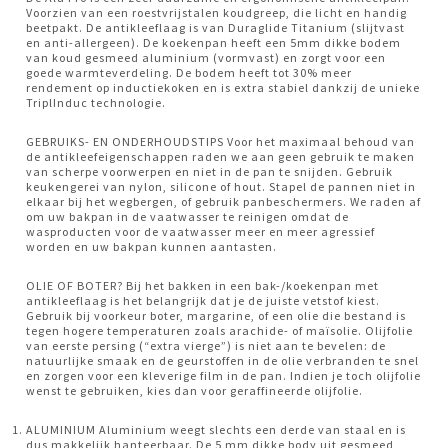
Voorzien van een roestvrijstalen koudgreep, die licht en handig
beetpakt. De antikleeflaag is van Duraglide Titanium (slijtvast
en anti-allergeen). De koekenpan heeft een 5mm dikke bodem
van koud gesmeed aluminium (vormvast) en zorgt voor een
goede warmteverdeling. De bodem heeft tot 30% meer
rendement op inductiekoken en is extra stabiel dankzij de unieke
TriplInduc technologie.
GEBRUIKS- EN ONDERHOUDSTIPS Voor het maximaal behoud van
de antikleefeigenschappen raden we aan geen gebruik te maken
van scherpe voorwerpen en niet in de pan te snijden. Gebruik
keukengerei van nylon, silicone of hout. Stapel de pannen niet in
elkaar bij het wegbergen, of gebruik panbeschermers. We raden af
om uw bakpan in de vaatwasser te reinigen omdat de
wasproducten voor de vaatwasser meer en meer agressief
worden en uw bakpan kunnen aantasten.
OLIE OF BOTER? Bij het bakken in een bak-/koekenpan met
antikleeflaag is het belangrijk dat je de juiste vetstof kiest.
Gebruik bij voorkeur boter, margarine, of een olie die bestand is
tegen hogere temperaturen zoals arachide- of maïsolie. Olijfolie
van eerste persing (“extra vierge”) is niet aan te bevelen: de
natuurlijke smaak en de geurstoffen in de olie verbranden te snel
en zorgen voor een kleverige film in de pan. Indien je toch olijfolie
wenst te gebruiken, kies dan voor geraffineerde olijfolie.
ALUMINIUM Aluminium weegt slechts een derde van staal en is
dus makkelijk hanteerbaar. De 5 mm dikke body uit gesmeed