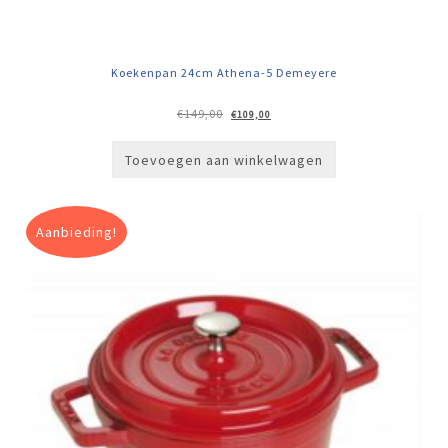
Koekenpan 24cm Athena-5 Demeyere
Oorspronkelijke
Huidige
€
149,00
€
109,00
prijs
prijs
was:
is:
€149,00.
€109,00.
Toevoegen aan winkelwagen
Aanbieding!