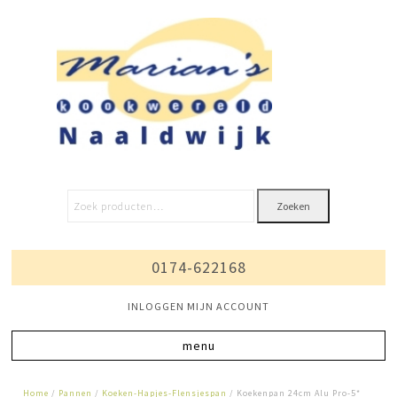
Zoeken
0174-622168
INLOGGEN MIJN ACCOUNT
Home
/
Pannen
/
Koeken-Hapjes-Flensjespan
/ Koekenpan 24cm Alu Pro-5*