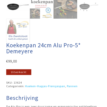
Koekenpan 24cm Alu Pro-5*
Demeyere
€
99,00
Uitverkocht
SKU:
13624
Categorieën:
Koeken-Hapjes-Flensjespan
,
Pannen
Beschrijving
De Alu Pro is een zeer duurzame en ergonomische antikleefpan.