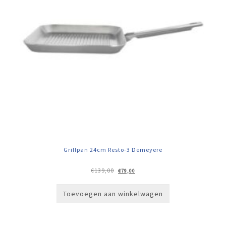
Grillpan 24cm Resto-3 Demeyere
Oorspronkelijke
Huidige
€
139,00
€
79,00
prijs
prijs
was:
is:
€139,00.
€79,00.
Toevoegen aan winkelwagen