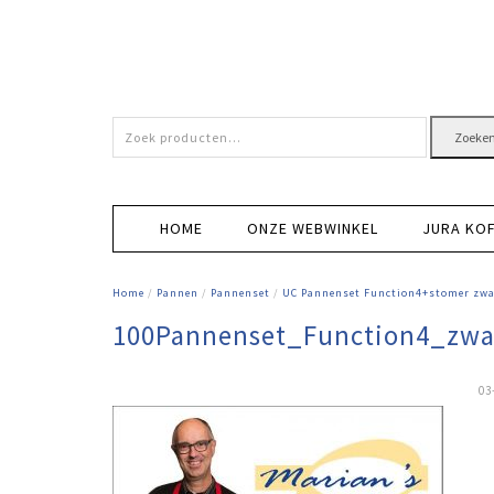
Zoeken
Zoeke
naar:
HOME
ONZE WEBWINKEL
JURA KO
Home
/
Pannen
/
Pannenset
/
UC Pannenset Function4+stomer zwa
100Pannenset_Function4_zwa
03