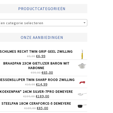
PRODUCTCATEGORIEËN
Een categorie selecteren
ONZE AANBIEDINGEN
SCHILMES RECHT TWIN GRIP GEEL ZWILLING
OORSPRONKELIJKE
HUIDIGE
€
6,99
€
9,99
PRIJS
PRIJS
BRAADPAN 23CM GIETIJZER BARON WIT
WAS:
IS:
HABONNE
€9,99.
€6,99.
OORSPRONKELIJKE
HUIDIGE
€
65,00
€
99,00
PRIJS
PRIJS
ESSENSLIJPER TWIN SHARP ROOD ZWILLING
WAS:
IS:
OORSPRONKELIJKE
HUIDIGE
€
14,99
€
19,99
€99,00.
€65,00.
PRIJS
PRIJS
KOEKENPAN* 24CM SILVER-7PRO DEMEYERE
WAS:
IS:
OORSPRONKELIJKE
HUIDIGE
€
189,00
€
239,00
€19,99.
€14,99.
PRIJS
PRIJS
STEELPAN 18CM CERAFORCE-5 DEMEYERE
WAS:
IS:
OORSPRONKELIJKE
HUIDIGE
€
85,00
€
109,00
€239,00.
€189,00.
PRIJS
PRIJS