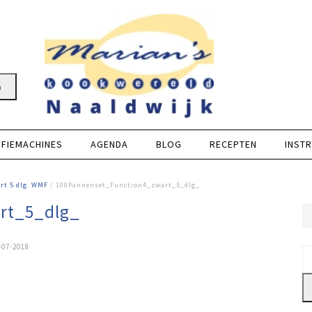
n
FFIEMACHINES
AGENDA
BLOG
RECEPTEN
INSTR
rt 5 dlg. WMF
/ 100Pannenset_Function4_zwart_5_dlg_
rt_5_dlg_
-07-2018
Z
na