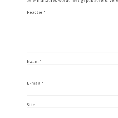
Je e-mailadres wordt niet gepubliceerd.
Ver
Reactie
*
Naam
*
E-mail
*
Site