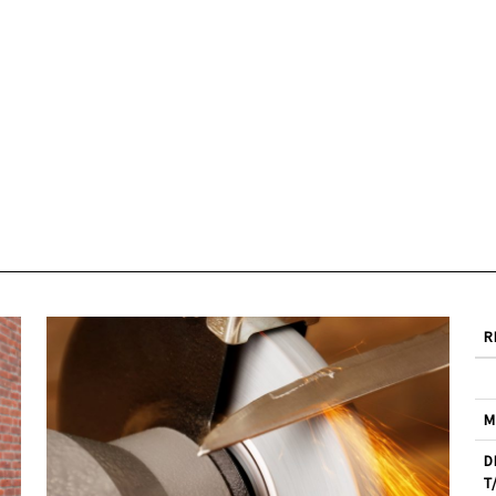
R
M
D
T