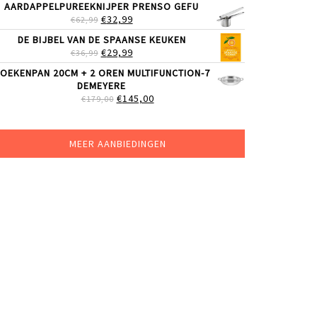
AARDAPPELPUREEKNIJPER PRENSO GEFU
WAS:
IS:
OORSPRONKELIJKE
HUIDIGE
€
32,99
€
62,99
€109,00.
€85,00.
PRIJS
PRIJS
DE BIJBEL VAN DE SPAANSE KEUKEN
WAS:
IS:
OORSPRONKELIJKE
HUIDIGE
€
29,99
€
36,99
€62,99.
€32,99.
PRIJS
PRIJS
OEKENPAN 20CM + 2 OREN MULTIFUNCTION-7
WAS:
IS:
DEMEYERE
€36,99.
€29,99.
OORSPRONKELIJKE
HUIDIGE
€
145,00
€
179,00
PRIJS
PRIJS
WAS:
IS:
€179,00.
€145,00.
MEER AANBIEDINGEN