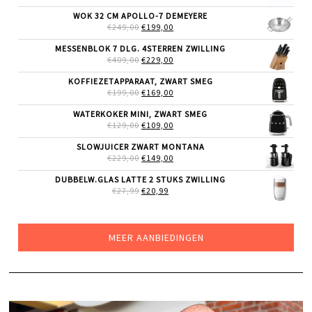
PRIJS
PRIJS
WAS:
IS:
WOK 32 CM APOLLO-7 DEMEYERE
€29,99.
€23,99.
OORSPRONKELIJKE
HUIDIGE
€
249,00
€
199,00
PRIJS
PRIJS
WAS:
IS:
MESSENBLOK 7 DLG. 4STERREN ZWILLING
€249,00.
€199,00.
OORSPRONKELIJKE
HUIDIGE
€
409,00
€
229,00
PRIJS
PRIJS
WAS:
IS:
KOFFIEZETAPPARAAT, ZWART SMEG
€409,00.
€229,00.
OORSPRONKELIJKE
HUIDIGE
€
199,00
€
169,00
PRIJS
PRIJS
WAS:
IS:
WATERKOKER MINI, ZWART SMEG
€199,00.
€169,00.
OORSPRONKELIJKE
HUIDIGE
€
129,00
€
109,00
PRIJS
PRIJS
WAS:
IS:
SLOWJUICER ZWART MONTANA
€129,00.
€109,00.
OORSPRONKELIJKE
HUIDIGE
€
229,00
€
149,00
PRIJS
PRIJS
WAS:
IS:
DUBBELW.GLAS LATTE 2 STUKS ZWILLING
€229,00.
€149,00.
OORSPRONKELIJKE
HUIDIGE
€
27,99
€
20,99
PRIJS
PRIJS
WAS:
IS:
€27,99.
€20,99.
MEER AANBIEDINGEN