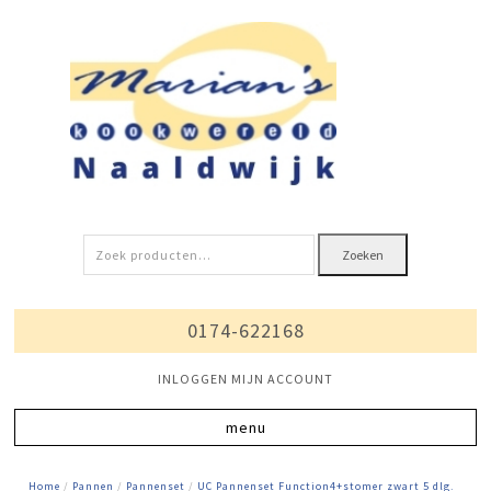
Zoeken
Zoeken
naar:
0174-622168
INLOGGEN MIJN ACCOUNT
Home
/
Pannen
/
Pannenset
/
UC Pannenset Function4+stomer zwart 5 dlg.