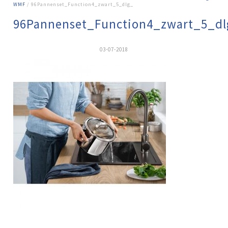
WMF
/ 96Pannenset_Function4_zwart_5_dlg_
96Pannenset_Function4_zwart_5_dl
03-07-2018