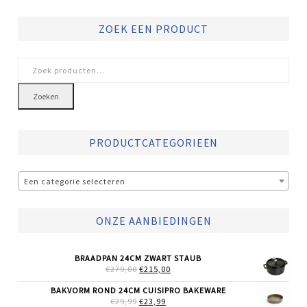
ZOEK EEN PRODUCT
Zoeken
naar:
Zoeken
PRODUCTCATEGORIEËN
Een categorie selecteren
ONZE AANBIEDINGEN
BRAADPAN 24CM ZWART STAUB
OORSPRONKELIJKE
HUIDIGE
€
279,00
€
215,00
PRIJS
PRIJS
WAS:
IS:
BAKVORM ROND 24CM CUISIPRO BAKEWARE
€279,00.
€215,00.
OORSPRONKELIJKE
HUIDIGE
€
29,99
€
23,99