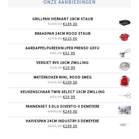
ONZE AANBIEDINGEN
GRILLPAN VIERKANT 28CM STAUB
OORSPRONKELIJKE
HUIDIGE
€
199,00
€
149,00
PRIJS
PRIJS
WAS:
IS:
BRAADPAN 24CM ROOD STAUB
€199,00.
€149,00.
OORSPRONKELIJKE
HUIDIGE
€
279,00
€
215,00
PRIJS
PRIJS
WAS:
IS:
AARDAPPELPUREEKNIJPER PRENSO GEFU
€279,00.
€215,00.
OORSPRONKELIJKE
HUIDIGE
€
62,99
€
32,99
PRIJS
PRIJS
WAS:
IS:
VERGIET RVS 16CM ZWILLING
€62,99.
€32,99.
OORSPRONKELIJKE
HUIDIGE
€
24,99
€
19,99
PRIJS
PRIJS
WAS:
IS:
WATERKOKER MINI, ROOD SMEG
€24,99.
€19,99.
OORSPRONKELIJKE
HUIDIGE
€
129,00
€
109,00
PRIJS
PRIJS
WAS:
IS:
KEUKENSCHAAR TWIN SELECT 13CM ZWILLING
€129,00.
€109,00.
OORSPRONKELIJKE
HUIDIGE
€
41,99
€
29,99
PRIJS
PRIJS
WAS:
IS:
PANNENSET 5 DLG DIVERTO-3 DEMEYERE
€41,99.
€29,99.
OORSPRONKELIJKE
HUIDIGE
€
409,00
€
249,00
PRIJS
PRIJS
WAS:
IS:
HAPJESPAN 24CM INDUSTRY-5 DEMEYERE
€409,00.
€249,00.
OORSPRONKELIJKE
HUIDIGE
€
255,00
€
199,00
PRIJS
PRIJS
WAS:
IS: