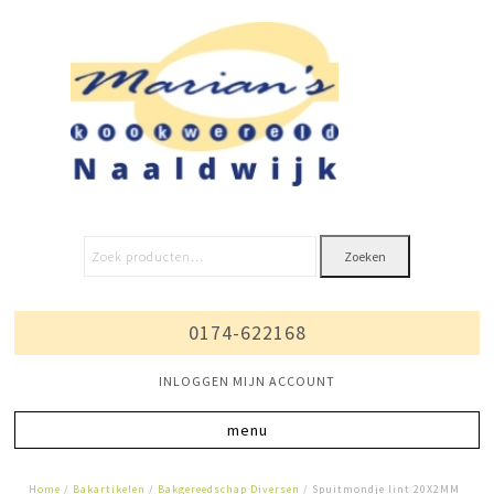
Zoeken
0174-622168
INLOGGEN MIJN ACCOUNT
Home
/
Bakartikelen
/
Bakgereedschap Diversen
/ Spuitmondje lint 20X2MM