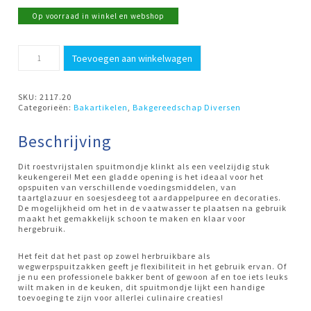
Op voorraad in winkel en webshop
Spuitmondje
Toevoegen aan winkelwagen
lint
20X2MM
deBuyer
aantal
SKU:
2117.20
Categorieën:
Bakartikelen
,
Bakgereedschap Diversen
Beschrijving
Dit roestvrijstalen spuitmondje klinkt als een veelzijdig stuk
keukengerei! Met een gladde opening is het ideaal voor het
opspuiten van verschillende voedingsmiddelen, van
taartglazuur en soesjesdeeg tot aardappelpuree en decoraties.
De mogelijkheid om het in de vaatwasser te plaatsen na gebruik
maakt het gemakkelijk schoon te maken en klaar voor
hergebruik.
Het feit dat het past op zowel herbruikbare als
wegwerpspuitzakken geeft je flexibiliteit in het gebruik ervan. Of
je nu een professionele bakker bent of gewoon af en toe iets leuks
wilt maken in de keuken, dit spuitmondje lijkt een handige
toevoeging te zijn voor allerlei culinaire creaties!