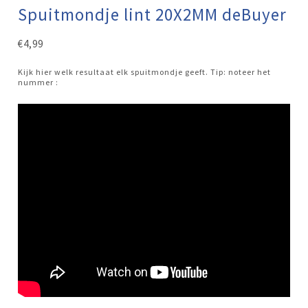
Spuitmondje lint 20X2MM deBuyer
€
4,99
Kijk hier welk resultaat elk spuitmondje geeft. Tip: noteer het
nummer :