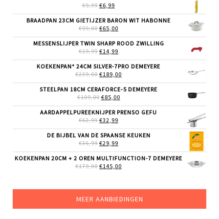
OORSPRONKELIJKE
HUIDIGE
€
9,99
€
6,99
PRIJS
PRIJS
WAS:
IS:
BRAADPAN 23CM GIETIJZER BARON WIT HABONNE
€9,99.
€6,99.
OORSPRONKELIJKE
HUIDIGE
€
99,00
€
65,00
PRIJS
PRIJS
WAS:
IS:
MESSENSLIJPER TWIN SHARP ROOD ZWILLING
€99,00.
€65,00.
OORSPRONKELIJKE
HUIDIGE
€
19,99
€
14,99
PRIJS
PRIJS
WAS:
IS:
KOEKENPAN* 24CM SILVER-7PRO DEMEYERE
€19,99.
€14,99.
OORSPRONKELIJKE
HUIDIGE
€
239,00
€
189,00
PRIJS
PRIJS
WAS:
IS:
STEELPAN 18CM CERAFORCE-5 DEMEYERE
€239,00.
€189,00.
OORSPRONKELIJKE
HUIDIGE
€
109,00
€
85,00
PRIJS
PRIJS
WAS:
IS:
AARDAPPELPUREEKNIJPER PRENSO GEFU
€109,00.
€85,00.
OORSPRONKELIJKE
HUIDIGE
€
62,99
€
32,99
PRIJS
PRIJS
WAS:
IS:
DE BIJBEL VAN DE SPAANSE KEUKEN
€62,99.
€32,99.
OORSPRONKELIJKE
HUIDIGE
€
36,99
€
29,99
PRIJS
PRIJS
WAS:
IS:
KOEKENPAN 20CM + 2 OREN MULTIFUNCTION-7 DEMEYERE
€36,99.
€29,99.
OORSPRONKELIJKE
HUIDIGE
€
179,00
€
145,00
PRIJS
PRIJS
WAS:
IS:
€179,00.
€145,00.
MEER AANBIEDINGEN