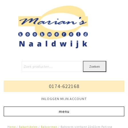
Zoeken
0174-622168
INLOGGEN MIJN ACCOUNT
Home
/
Bakartikelen
/
Bakvormen
/ Bakvorm vierkant 22x22cm Patisse