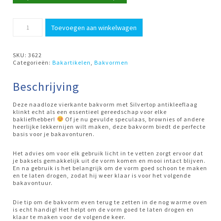
Bakvorm
Toevoegen aan winkelwagen
vierkant
22x22cm
Patisse
aantal
SKU:
3622
Categorieën:
Bakartikelen
,
Bakvormen
Beschrijving
Deze naadloze vierkante bakvorm met Silvertop antikleeflaag
klinkt echt als een essentieel gereedschap voor elke
bakliefhebber!
Of je nu gevulde speculaas, brownies of andere
heerlijke lekkernijen wilt maken, deze bakvorm biedt de perfecte
basis voor je bakavonturen.
Het advies om voor elk gebruik licht in te vetten zorgt ervoor dat
je baksels gemakkelijk uit de vorm komen en mooi intact blijven.
En na gebruik is het belangrijk om de vorm goed schoon te maken
en te laten drogen, zodat hij weer klaar is voor het volgende
bakavontuur.
Die tip om de bakvorm even terug te zetten in de nog warme oven
is echt handig! Het helpt om de vorm goed te laten drogen en
klaar te maken voor de volgende keer.