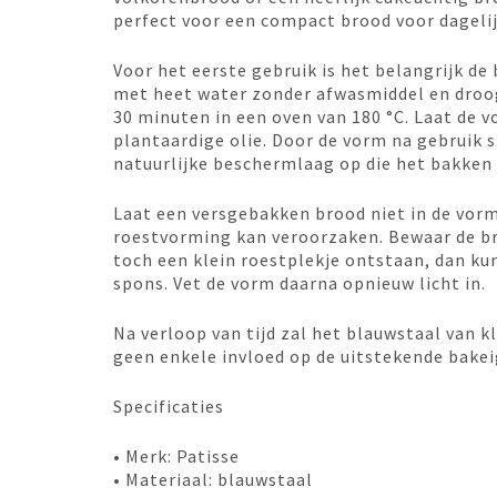
perfect voor een compact brood voor dagelij
Voor het eerste gebruik is het belangrijk d
met heet water zonder afwasmiddel en droog
30 minuten in een oven van 180 °C. Laat de 
plantaardige olie. Door de vorm na gebruik s
natuurlijke beschermlaag op die het bakken
Laat een versgebakken brood niet in de vor
roestvorming kan veroorzaken. Bewaar de br
toch een klein roestplekje ontstaan, dan kun
spons. Vet de vorm daarna opnieuw licht in.
Na verloop van tijd zal het blauwstaal van k
geen enkele invloed op de uitstekende bak
Specificaties
• Merk: Patisse
• Materiaal: blauwstaal