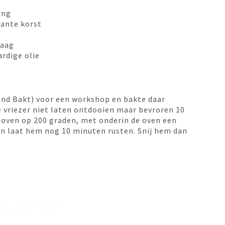
ing
kante korst
laag
ardige olie
land Bakt) voor een workshop en bakte daar
de vriezer niet laten ontdooien maar bevroren 10
oven op 200 graden, met onderin de oven een
 en laat hem nog 10 minuten rusten. Snij hem dan