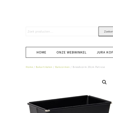
Zoeke
HOME
ONZE WEBWINKEL
JURA KO
Home
/
Bakartikelen
/
Bakvormen
/ Broodvorm 20cm Patisse