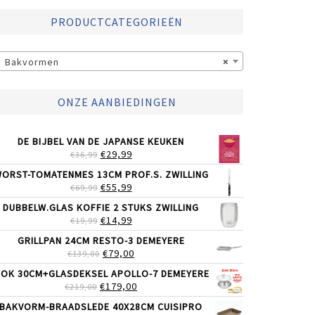
PRODUCTCATEGORIEËN
Bakvormen
×
ONZE AANBIEDINGEN
DE BIJBEL VAN DE JAPANSE KEUKEN
OORSPRONKELIJKE
HUIDIGE
€
29,99
€
36,99
PRIJS
PRIJS
ORST-TOMATENMES 13CM PROF.S. ZWILLING
WAS:
IS:
OORSPRONKELIJKE
HUIDIGE
€
55,99
€
69,99
€36,99.
€29,99.
PRIJS
PRIJS
DUBBELW.GLAS KOFFIE 2 STUKS ZWILLING
WAS:
IS:
OORSPRONKELIJKE
HUIDIGE
€
14,99
€
19,99
€69,99.
€55,99.
PRIJS
PRIJS
GRILLPAN 24CM RESTO-3 DEMEYERE
WAS:
IS:
OORSPRONKELIJKE
HUIDIGE
€
79,00
€
139,00
€19,99.
€14,99.
PRIJS
PRIJS
OK 30CM+GLASDEKSEL APOLLO-7 DEMEYERE
WAS:
IS:
OORSPRONKELIJKE
HUIDIGE
€
179,00
€
219,00
€139,00.
€79,00.
PRIJS
PRIJS
BAKVORM-BRAADSLEDE 40X28CM CUISIPRO
WAS:
IS: