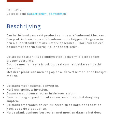
SKU:
SP129
Categorieën:
Bakartikelen
,
Bakvormen
Beschrijving
Een in Holland gemaakt product van massief onbewerkt beuken.
Een praktisch en decoratief cadeau om te krijgen of te geven in
een o.a. Kerstpakket of als Sinterklaascadeau. Ook leuk als een
pakket met daarin allerlei Hollandse artikelen.
De speculaasplank is de ouderwetse koekvorm die de bakker
vroeger gebruikte.
Door de mechanisatie is ook dit deel van het bakkersambacht
veranderd.
Met deze plank kan men nog op de ouderwetse manier de koekjes
maken.
De plank met keukenolie invetten.
Na 2 uur opnieuw invetten.
Daarna wat bloem strooien in de koekjesvorm.
Dan het deeg er goed indrukken en restant van het deeg weg
snijden.
De plank omdraaien en een tik geven op de bakplaat zodat de
koekjes op de plaat vallen.
Nu de plank opnieuw bestrooien met meel en daarna het deeg