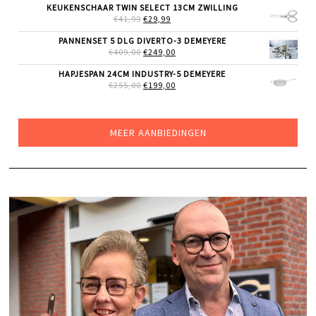
WAS:
IS:
KEUKENSCHAAR TWIN SELECT 13CM ZWILLING
€129,00.
€109,00.
OORSPRONKELIJKE
HUIDIGE
€
41,99
€
29,99
PRIJS
PRIJS
WAS:
IS:
PANNENSET 5 DLG DIVERTO-3 DEMEYERE
€41,99.
€29,99.
OORSPRONKELIJKE
HUIDIGE
€
409,00
€
249,00
PRIJS
PRIJS
WAS:
IS:
HAPJESPAN 24CM INDUSTRY-5 DEMEYERE
€409,00.
€249,00.
OORSPRONKELIJKE
HUIDIGE
€
255,00
€
199,00
PRIJS
PRIJS
WAS:
IS:
€255,00.
€199,00.
MEER AANBIEDINGEN