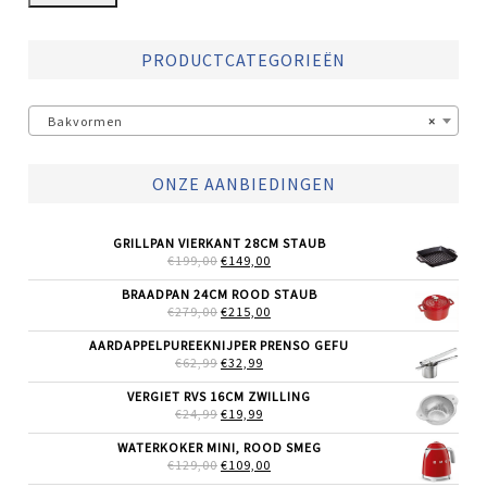
PRODUCTCATEGORIEËN
Bakvormen
×
ONZE AANBIEDINGEN
GRILLPAN VIERKANT 28CM STAUB
OORSPRONKELIJKE
HUIDIGE
€
199,00
€
149,00
PRIJS
PRIJS
WAS:
IS:
BRAADPAN 24CM ROOD STAUB
€199,00.
€149,00.
OORSPRONKELIJKE
HUIDIGE
€
279,00
€
215,00
PRIJS
PRIJS
WAS:
IS:
AARDAPPELPUREEKNIJPER PRENSO GEFU
€279,00.
€215,00.
OORSPRONKELIJKE
HUIDIGE
€
62,99
€
32,99
PRIJS
PRIJS
WAS:
IS:
VERGIET RVS 16CM ZWILLING
€62,99.
€32,99.
OORSPRONKELIJKE
HUIDIGE
€
24,99
€
19,99
PRIJS
PRIJS
WAS:
IS:
WATERKOKER MINI, ROOD SMEG
€24,99.
€19,99.
OORSPRONKELIJKE
HUIDIGE
€
129,00
€
109,00
PRIJS
PRIJS