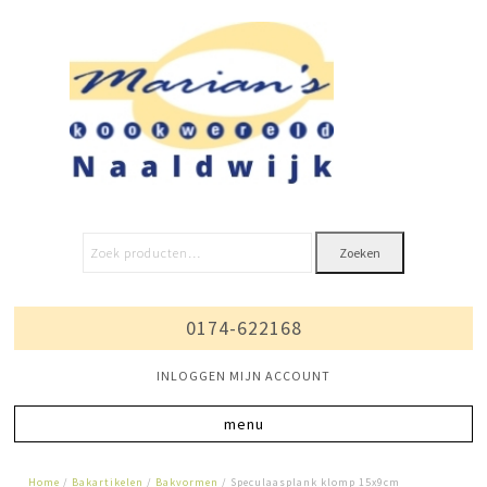
Zoeken
0174-622168
INLOGGEN MIJN ACCOUNT
Home
/
Bakartikelen
/
Bakvormen
/ Speculaasplank klomp 15x9cm