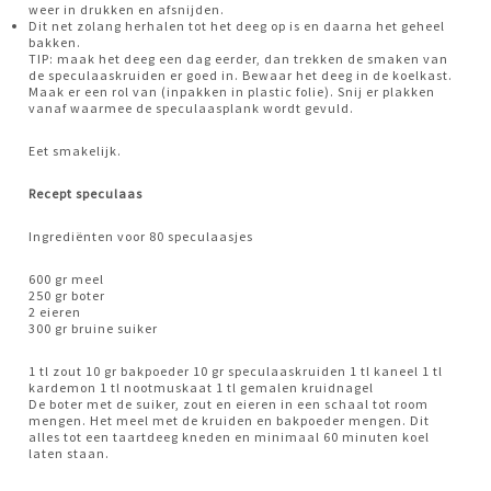
weer in drukken en afsnijden.
Dit net zolang herhalen tot het deeg op is en daarna het geheel
bakken.
TIP: maak het deeg een dag eerder, dan trekken de smaken van
de speculaaskruiden er goed in. Bewaar het deeg in de koelkast.
Maak er een rol van (inpakken in plastic folie). Snij er plakken
vanaf waarmee de speculaasplank wordt gevuld.
Eet smakelijk.
Recept speculaas
Ingrediënten voor 80 speculaasjes
600 gr meel
250 gr boter
2 eieren
300 gr bruine suiker
1 tl zout 10 gr bakpoeder 10 gr speculaaskruiden 1 tl kaneel 1 tl
kardemon 1 tl nootmuskaat 1 tl gemalen kruidnagel
De boter met de suiker, zout en eieren in een schaal tot room
mengen. Het meel met de kruiden en bakpoeder mengen. Dit
alles tot een taartdeeg kneden en minimaal 60 minuten koel
laten staan.