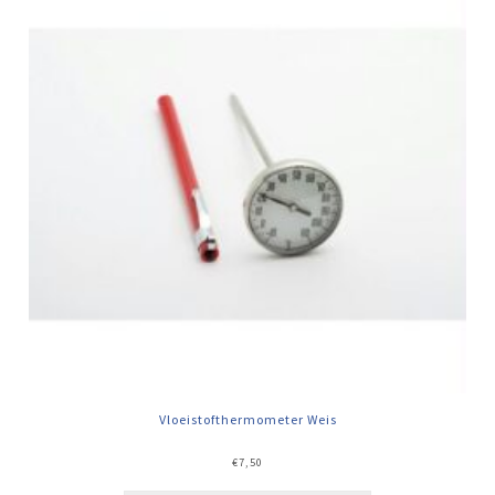
Vloeistofthermometer Weis
€
7,50