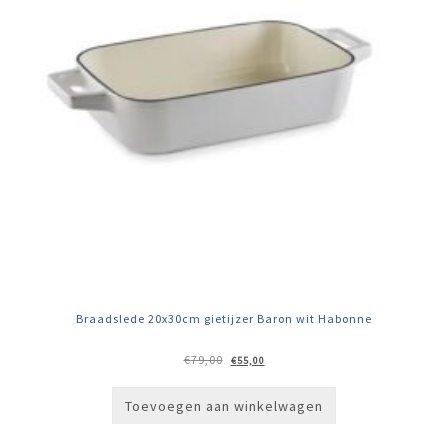
Braadslede 20x30cm gietijzer Baron wit Habonne
Oorspronkelijke
Huidige
€
79,00
€
55,00
prijs
prijs
was:
is:
€79,00.
€55,00.
Toevoegen aan winkelwagen