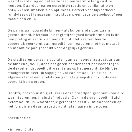
warmteverdeling en het vermogen om warmte lang vast te
houden. Daardoor garen gerechten rustig en gelijkmatig en
ontwikkelen smaken zich optimaal. Perfect voor bijvoorbeeld
rundvlees dat langzaam mag stoven, een geurige stoofpot of een
mooie pan chili.
De pan is aan zowel de binnen- als buitenzijde duurzaam
geëmailleerd. Hierdoor is het gietijzer goed beschermd en is de
pan prettig in gebruik en onderhoud. Het geëmailleerde
oppervlak voorkomt dat ingrediënten reageren met het metaal
en maakt de pan geschikt voor dagelijks gebruik.
De gietijzeren deksel is voorzien van een condensstructuur aan
de binnenzijde. Tijdens het garen condenseert het vocht tegen
de deksel en druppelt dit weer terug op het gerecht. Zo blijft je
stoofgerecht heerlijk sappig en vol van smaak. De deksel is
afgewerkt met een edelstalen gecoate greep die ook in de oven
gebruikt kan worden.
Dankzij het robuuste gietijzer is deze braadpan geschikt voor alle
warmtebronnen, inclusief inductie. Ook in de oven voelt hij zich
helemaal thuis, waardoor je gerechten eerst kunt aanbraden op
het fornuis en daarna rustig kunt laten garen in de oven.
Specificaties
• inhoud: 3 liter