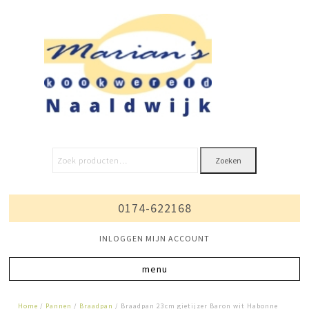
Zoeken
0174-622168
INLOGGEN MIJN ACCOUNT
Home
/
Pannen
/
Braadpan
/ Braadpan 23cm gietijzer Baron wit Habonne