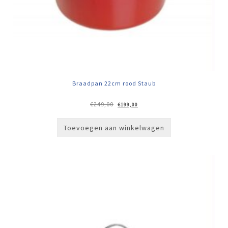
Braadpan 22cm rood Staub
Oorspronkelijke
Huidige
€
249,00
€
199,00
prijs
prijs
was:
is:
€249,00.
€199,00.
Toevoegen aan winkelwagen