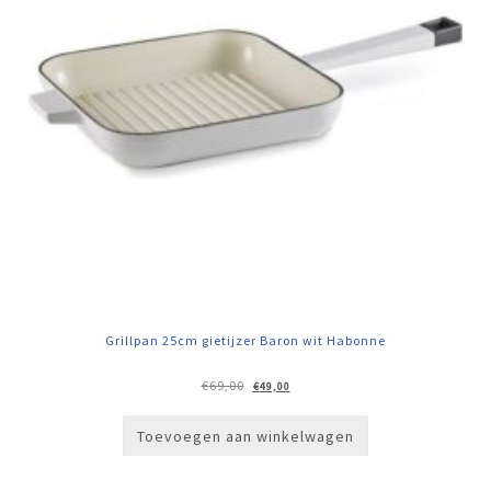
Grillpan 25cm gietijzer Baron wit Habonne
Oorspronkelijke
Huidige
€
69,00
€
49,00
prijs
prijs
was:
is:
€69,00.
€49,00.
Toevoegen aan winkelwagen