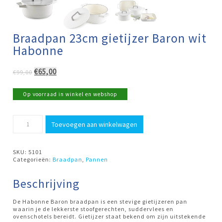
Braadpan 23cm gietijzer Baron wit
Habonne
Oorspronkelijke
Huidige
€
65,00
€
99,00
prijs
prijs
was:
is:
Op voorraad in winkel en webshop
€99,00.
€65,00.
Braadpan
Toevoegen aan winkelwagen
23cm
gietijzer
Baron
wit
SKU:
5101
Habonne
Categorieën:
Braadpan
,
Pannen
aantal
Beschrijving
De Habonne Baron braadpan is een stevige gietijzeren pan
waarin je de lekkerste stoofgerechten, suddervlees en
ovenschotels bereidt. Gietijzer staat bekend om zijn uitstekende