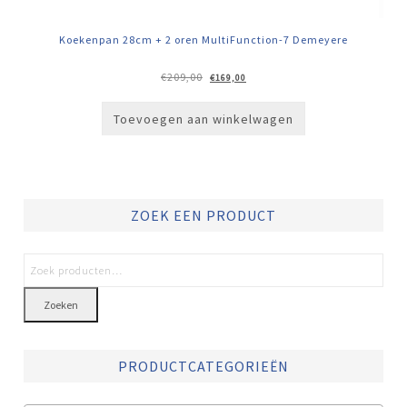
Koekenpan 28cm + 2 oren MultiFunction-7 Demeyere
Oorspronkelijke
Huidige
€
209,00
€
169,00
prijs
prijs
was:
is:
€209,00.
€169,00.
Toevoegen aan winkelwagen
ZOEK EEN PRODUCT
Zoeken
PRODUCTCATEGORIEËN