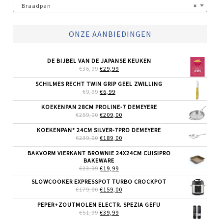
Braadpan
×
ONZE AANBIEDINGEN
DE BIJBEL VAN DE JAPANSE KEUKEN
OORSPRONKELIJKE
HUIDIGE
€
36,99
€
29,99
PRIJS
PRIJS
WAS:
IS:
SCHILMES RECHT TWIN GRIP GEEL ZWILLING
€36,99.
€29,99.
OORSPRONKELIJKE
HUIDIGE
€
9,99
€
6,99
PRIJS
PRIJS
WAS:
IS:
KOEKENPAN 28CM PROLINE-7 DEMEYERE
€9,99.
€6,99.
OORSPRONKELIJKE
HUIDIGE
€
259,00
€
209,00
PRIJS
PRIJS
WAS:
IS:
KOEKENPAN* 24CM SILVER-7PRO DEMEYERE
€259,00.
€209,00.
OORSPRONKELIJKE
HUIDIGE
€
239,00
€
189,00
PRIJS
PRIJS
WAS:
IS:
BAKVORM VIERKANT BROWNIE 24X24CM CUISIPRO
€239,00.
€189,00.
BAKEWARE
OORSPRONKELIJKE
HUIDIGE
€
23,99
€
19,99
PRIJS
PRIJS
SLOWCOOKER EXPRESSPOT TURBO CROCKPOT
WAS:
IS:
OORSPRONKELIJKE
HUIDIGE
€
179,00
€23,99.
€
159,00
€19,99.
PRIJS
PRIJS
WAS:
IS:
PEPER+ZOUTMOLEN ELECTR. SPEZIA GEFU
€179,00.
€159,00.
OORSPRONKELIJKE
HUIDIGE
€
51,99
€
39,99
PRIJS
PRIJS