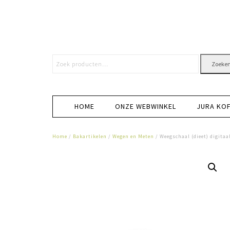
Zoeke
HOME
ONZE WEBWINKEL
JURA KO
Home
/
Bakartikelen
/
Wegen en Meten
/ Weegschaal (dieet) digitaa