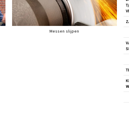
T
V
Z
Messen slijpen
V
S
T
K
W