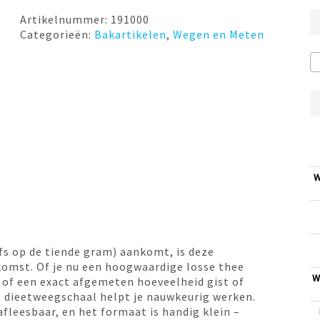
Artikelnummer:
191000
Categorieën:
Bakartikelen
,
Wegen en Meten
W
lfs op de tiende gram) aankomt, is deze
komst. Of je nu een hoogwaardige losse thee
W
, of een exact afgemeten hoeveelheid gist of
e dieetweegschaal helpt je nauwkeurig werken.
afleesbaar, en het formaat is handig klein –