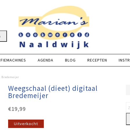
n
FFIEMACHINES
AGENDA
BLOG
RECEPTEN
INSTR
l Bredemeijer
Weegschaal (dieet) digitaal
Bredemeijer
€
19,99
Uitverkocht