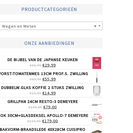
PRODUCTCATEGORIEËN
Wegen en Meten
×
ONZE AANBIEDINGEN
DE BIJBEL VAN DE JAPANSE KEUKEN
OORSPRONKELIJKE
HUIDIGE
€
29,99
€
36,99
PRIJS
PRIJS
ORST-TOMATENMES 13CM PROF.S. ZWILLING
WAS:
IS:
OORSPRONKELIJKE
HUIDIGE
€
55,99
€
69,99
€36,99.
€29,99.
PRIJS
PRIJS
DUBBELW.GLAS KOFFIE 2 STUKS ZWILLING
WAS:
IS:
OORSPRONKELIJKE
HUIDIGE
€
14,99
€
19,99
€69,99.
€55,99.
PRIJS
PRIJS
GRILLPAN 24CM RESTO-3 DEMEYERE
WAS:
IS:
OORSPRONKELIJKE
HUIDIGE
€
79,00
€
139,00
€19,99.
€14,99.
PRIJS
PRIJS
OK 30CM+GLASDEKSEL APOLLO-7 DEMEYERE
WAS:
IS:
OORSPRONKELIJKE
HUIDIGE
€
179,00
€
219,00
€139,00.
€79,00.
PRIJS
PRIJS
BAKVORM-BRAADSLEDE 40X28CM CUISIPRO
WAS:
IS: