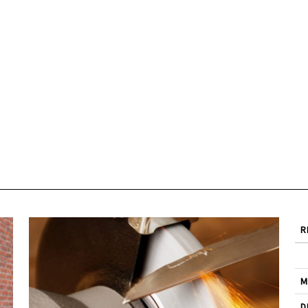
R
M
D