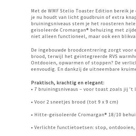
Met de WMF Stelio Toaster Edition bereik je
je nu houdt van licht goudbruin of extra kna
bruiningsniveaus stem je het roosteren helem
geïsoleerde Cromargan® behuizing met zijd
niet alleen functioneel, maar ook een blikva
De ingebouwde broodcentrering zorgt voor e
brood, terwijl het geïntegreerde RVS warmho
Ontdooien, opwarmen of stoppen? De verli
eenvoudig. En dankzij de uitneembare kruim
Praktisch, krachtig en elegant:
• 7 bruiningsniveaus – voor toast zoals jij ’t 
• Voor 2 sneetjes brood (tot 9 x 9 cm)
• Hitte-geïsoleerde Cromargan® 18/10 behuizi
• Verlichte functietoetsen: stop, ontdooie