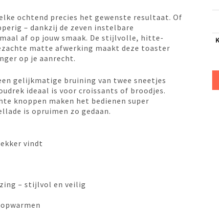
 elke ochtend precies het gewenste resultaat. Of
pperig – dankzij de zeven instelbare
aal af op jouw smaak. De stijlvolle, hitte-
ezachte matte afwerking maakt deze toaster
nger op je aanrecht.
en gelijkmatige bruining van twee sneetjes
udrek ideaal is voor croissants of broodjes.
chte knoppen maken het bedienen super
ellade is opruimen zo gedaan.
lekker vindt
ng – stijlvol en veilig
n, opwarmen