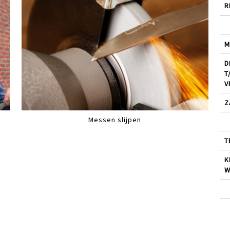
R
M
D
T
V
Z
Messen slijpen
T
K
W