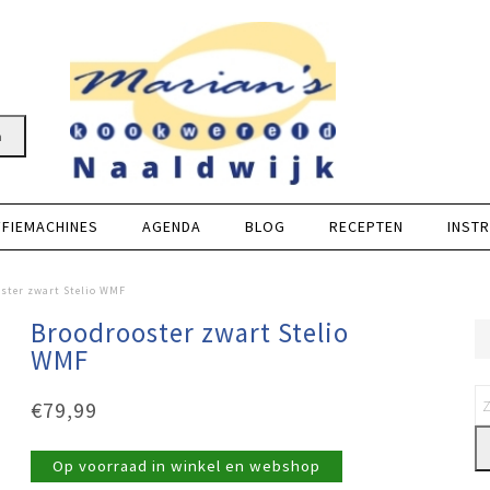
n
FFIEMACHINES
AGENDA
BLOG
RECEPTEN
INSTR
ster zwart Stelio WMF
Broodrooster zwart Stelio
WMF
€
79,99
Op voorraad in winkel en webshop