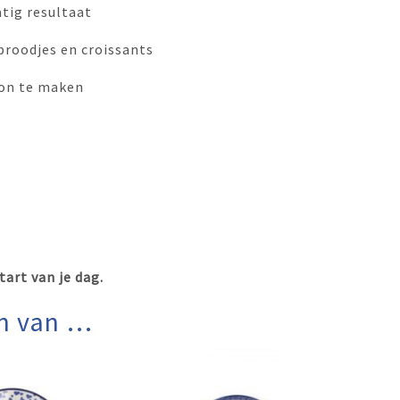
tig resultaat
broodjes en croissants
oon te maken
tart van je dag.
n van …