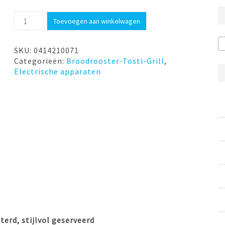
Broodrooster
Toevoegen aan winkelwagen
zwart
Stelio
WMF
SKU:
0414210071
aantal
Categorieën:
Broodrooster-Tosti-Grill
,
Electrische apparaten
erd, stijlvol geserveerd