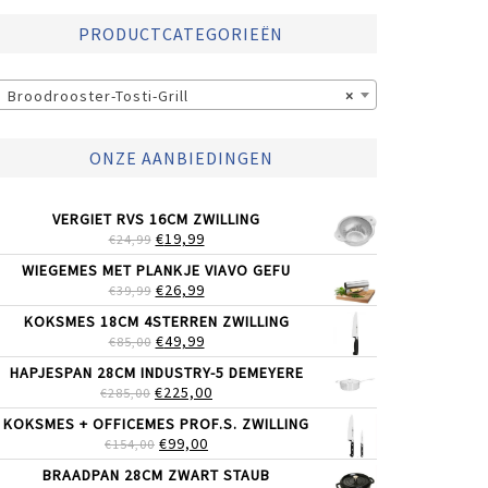
PRODUCTCATEGORIEËN
Broodrooster-Tosti-Grill
×
ONZE AANBIEDINGEN
VERGIET RVS 16CM ZWILLING
OORSPRONKELIJKE
HUIDIGE
€
19,99
€
24,99
PRIJS
PRIJS
WIEGEMES MET PLANKJE VIAVO GEFU
WAS:
IS:
OORSPRONKELIJKE
HUIDIGE
€
26,99
€
39,99
€24,99.
€19,99.
PRIJS
PRIJS
KOKSMES 18CM 4STERREN ZWILLING
WAS:
IS:
OORSPRONKELIJKE
HUIDIGE
€
49,99
€
85,00
€39,99.
€26,99.
PRIJS
PRIJS
HAPJESPAN 28CM INDUSTRY-5 DEMEYERE
WAS:
IS:
OORSPRONKELIJKE
HUIDIGE
€
225,00
€
285,00
€85,00.
€49,99.
PRIJS
PRIJS
KOKSMES + OFFICEMES PROF.S. ZWILLING
WAS:
IS:
OORSPRONKELIJKE
HUIDIGE
€
99,00
€
154,00
€285,00.
€225,00.
PRIJS
PRIJS
BRAADPAN 28CM ZWART STAUB
WAS:
IS: