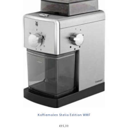
Koffiemolen Stelio Edition WMF
€
95,00