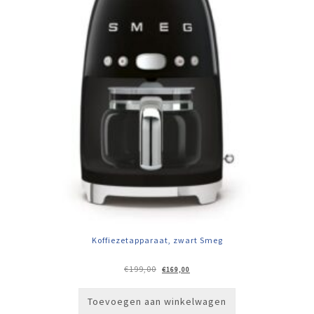
Koffiezetapparaat, zwart Smeg
Oorspronkelijke
Huidige
€
199,00
€
169,00
prijs
prijs
was:
is:
€199,00.
€169,00.
Toevoegen aan winkelwagen