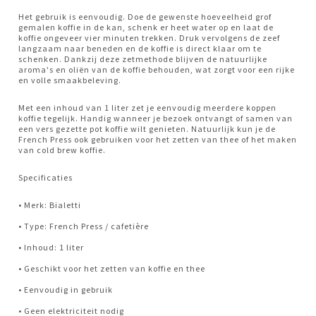
Het gebruik is eenvoudig. Doe de gewenste hoeveelheid grof
gemalen koffie in de kan, schenk er heet water op en laat de
koffie ongeveer vier minuten trekken. Druk vervolgens de zeef
langzaam naar beneden en de koffie is direct klaar om te
schenken. Dankzij deze zetmethode blijven de natuurlijke
aroma's en oliën van de koffie behouden, wat zorgt voor een rijke
en volle smaakbeleving.
Met een inhoud van 1 liter zet je eenvoudig meerdere koppen
koffie tegelijk. Handig wanneer je bezoek ontvangt of samen van
een vers gezette pot koffie wilt genieten. Natuurlijk kun je de
French Press ook gebruiken voor het zetten van thee of het maken
van cold brew koffie.
Specificaties
• Merk: Bialetti
• Type: French Press / cafetière
• Inhoud: 1 liter
• Geschikt voor het zetten van koffie en thee
• Eenvoudig in gebruik
• Geen elektriciteit nodig