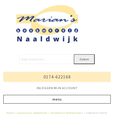
Zoeken
0174-622168
INLOGGEN MIJN ACCOUNT
Home
/
Espresso en toebehoren
/
Handmatig Koffiemakers
/ Cafetiere French