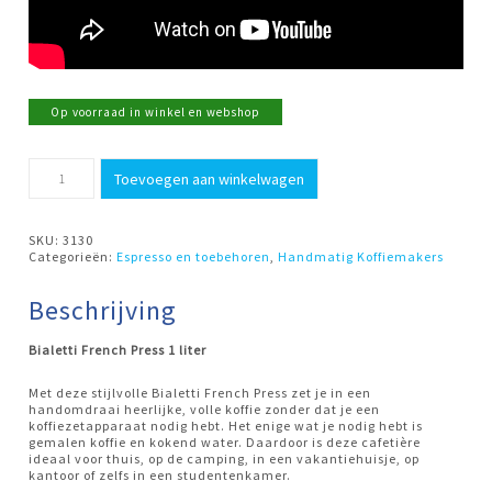
Op voorraad in winkel en webshop
Cafetiere
Toevoegen aan winkelwagen
French
Press
Prezioza
1
SKU:
3130
liter
Categorieën:
Espresso en toebehoren
,
Handmatig Koffiemakers
Bialetti
aantal
Beschrijving
Bialetti French Press 1 liter
Met deze stijlvolle Bialetti French Press zet je in een
handomdraai heerlijke, volle koffie zonder dat je een
koffiezetapparaat nodig hebt. Het enige wat je nodig hebt is
gemalen koffie en kokend water. Daardoor is deze cafetière
ideaal voor thuis, op de camping, in een vakantiehuisje, op
kantoor of zelfs in een studentenkamer.