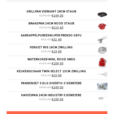
GRILLPAN VIERKANT 28CM STAUB
OORSPRONKELIJKE
HUIDIGE
€
199,00
€
149,00
PRIJS
PRIJS
WAS:
IS:
BRAADPAN 24CM ROOD STAUB
€199,00.
€149,00.
OORSPRONKELIJKE
HUIDIGE
€
279,00
€
215,00
PRIJS
PRIJS
WAS:
IS:
AARDAPPELPUREEKNIJPER PRENSO GEFU
€279,00.
€215,00.
OORSPRONKELIJKE
HUIDIGE
€
62,99
€
32,99
PRIJS
PRIJS
WAS:
IS:
VERGIET RVS 16CM ZWILLING
€62,99.
€32,99.
OORSPRONKELIJKE
HUIDIGE
€
24,99
€
19,99
PRIJS
PRIJS
WAS:
IS:
WATERKOKER MINI, ROOD SMEG
€24,99.
€19,99.
OORSPRONKELIJKE
HUIDIGE
€
129,00
€
109,00
PRIJS
PRIJS
WAS:
IS:
KEUKENSCHAAR TWIN SELECT 13CM ZWILLING
€129,00.
€109,00.
OORSPRONKELIJKE
HUIDIGE
€
41,99
€
29,99
PRIJS
PRIJS
WAS:
IS:
PANNENSET 5 DLG DIVERTO-3 DEMEYERE
€41,99.
€29,99.
OORSPRONKELIJKE
HUIDIGE
€
409,00
€
249,00
PRIJS
PRIJS
WAS:
IS:
HAPJESPAN 24CM INDUSTRY-5 DEMEYERE
€409,00.
€249,00.
OORSPRONKELIJKE
HUIDIGE
€
255,00
€
199,00
PRIJS
PRIJS
WAS:
IS:
€255,00.
€199,00.