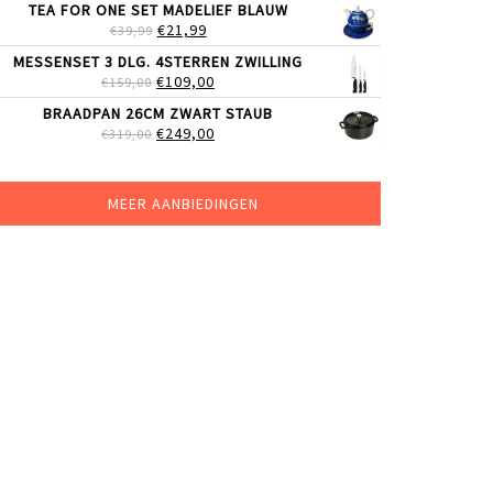
TEA FOR ONE SET MADELIEF BLAUW
WAS:
IS:
OORSPRONKELIJKE
HUIDIGE
€
21,99
€
39,99
€219,00.
€179,00.
PRIJS
PRIJS
MESSENSET 3 DLG. 4STERREN ZWILLING
WAS:
IS:
OORSPRONKELIJKE
HUIDIGE
€
109,00
€
159,00
€39,99.
€21,99.
PRIJS
PRIJS
BRAADPAN 26CM ZWART STAUB
WAS:
IS:
OORSPRONKELIJKE
HUIDIGE
€
249,00
€
319,00
€159,00.
€109,00.
PRIJS
PRIJS
WAS:
IS:
€319,00.
€249,00.
MEER AANBIEDINGEN