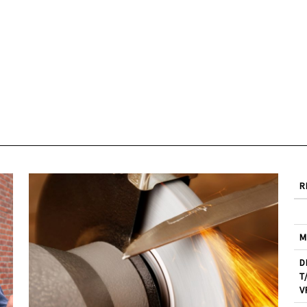
R
M
D
T
V