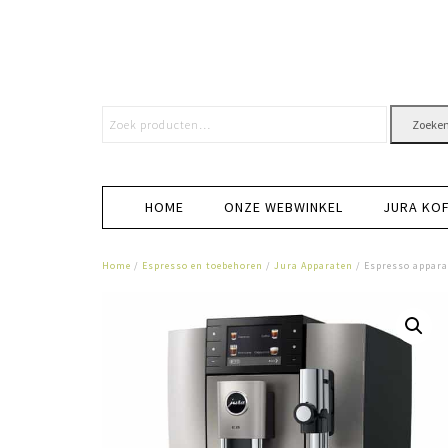
Zoeke
HOME
ONZE WEBWINKEL
JURA KO
Home
/
Espresso en toebehoren
/
Jura Apparaten
/ Espresso appara