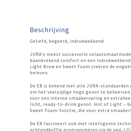
Beschrijving
Geliefd, begeerd, indrukwekkend
JURA's meest succesvolle volautomaatmodel 
baanbrekend comfort en een indrukwekkende 
Light Brew en Sweet Foam creëren de ongeë
beleven.
De E8 is bekend met alle JURA-standaarden 
om het veelzijdige hoge genot te beheersen.
voor een intense smaakervaring en extraheer
licht, ready-to-drink genot. Hot of Light – 
Sweet Foam-functie, die voor extra smaaker
De E8 fascineert ook met intelligente techn
ochtendkoffie programmeren via de app J.O.