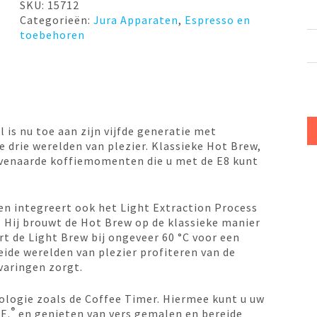
Midnight
SKU:
15712
silver
Categorieën:
Jura Apparaten
,
Espresso en
ED
toebehoren
Jura
aantal
is nu toe aan zijn vijfde generatie met
drie werelden van plezier. Klassieke Hot Brew,
venaarde koffiemomenten die u met de E8 kunt
en integreert ook het Light Extraction Process
 Hij brouwt de Hot Brew op de klassieke manier
t de Light Brew bij ongeveer 60 °C voor een
beide werelden van plezier profiteren van de
varingen zorgt.
ologie zoals de Coffee Timer. Hiermee kunt u uw
®
E.
en genieten van vers gemalen en bereide