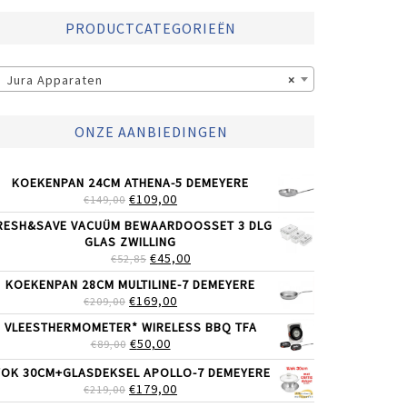
PRODUCTCATEGORIEËN
Jura Apparaten
×
ONZE AANBIEDINGEN
KOEKENPAN 24CM ATHENA-5 DEMEYERE
OORSPRONKELIJKE
HUIDIGE
€
109,00
€
149,00
PRIJS
PRIJS
RESH&SAVE VACUÜM BEWAARDOOSSET 3 DLG
WAS:
IS:
GLAS ZWILLING
€149,00.
€109,00.
OORSPRONKELIJKE
HUIDIGE
€
45,00
€
52,85
PRIJS
PRIJS
KOEKENPAN 28CM MULTILINE-7 DEMEYERE
WAS:
IS:
OORSPRONKELIJKE
HUIDIGE
€
169,00
€
209,00
€52,85.
€45,00.
PRIJS
PRIJS
VLEESTHERMOMETER* WIRELESS BBQ TFA
WAS:
IS:
OORSPRONKELIJKE
HUIDIGE
€
50,00
€
89,00
€209,00.
€169,00.
PRIJS
PRIJS
OK 30CM+GLASDEKSEL APOLLO-7 DEMEYERE
WAS:
IS:
OORSPRONKELIJKE
HUIDIGE
€
179,00
€
219,00
€89,00.
€50,00.
PRIJS
PRIJS