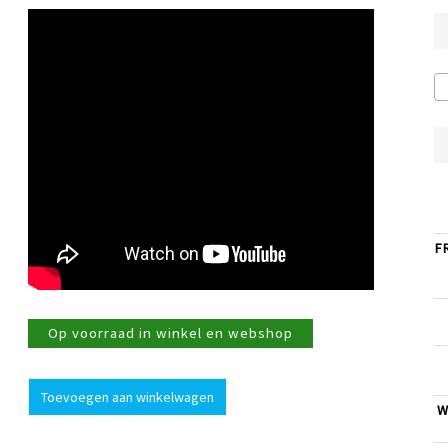
F
Op voorraad in winkel en webshop
Espresso
Toevoegen aan winkelwagen
apparaat
W
E8