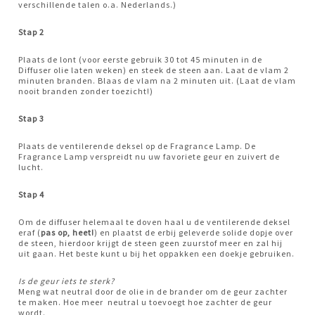
verschillende talen o.a. Nederlands.)
Stap 2
Plaats de lont (voor eerste gebruik 30 tot 45 minuten in de
Diffuser olie laten weken) en steek de steen aan. Laat de vlam 2
minuten branden. Blaas de vlam na 2 minuten uit. (Laat de vlam
nooit branden zonder toezicht!)
Stap 3
Plaats de ventilerende deksel op de Fragrance Lamp. De
Fragrance Lamp verspreidt nu uw favoriete geur en zuivert de
lucht.
Stap 4
Om de diffuser helemaal te doven haal u de ventilerende deksel
eraf (
pas op, heet!
) en plaatst de erbij geleverde solide dopje over
de steen, hierdoor krijgt de steen geen zuurstof meer en zal hij
uit gaan. Het beste kunt u bij het oppakken een doekje gebruiken.
Is de geur iets te sterk?
Meng wat neutral door de olie in de brander om de geur zachter
te maken. Hoe meer neutral u toevoegt hoe zachter de geur
wordt.