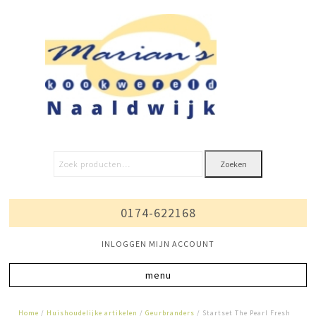
Zoeken
0174-622168
INLOGGEN MIJN ACCOUNT
Home
/
Huishoudelijke artikelen
/
Geurbranders
/ Startset The Pearl Fresh