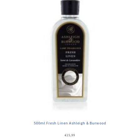
500ml Fresh Linen Ashleigh & Burwood
€
15,99