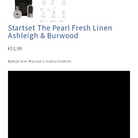
Startset The Pearl Fresh Linen
Ashleigh & Burwood
€
52,99
Bekijk hier Marian’s instructiefilm: