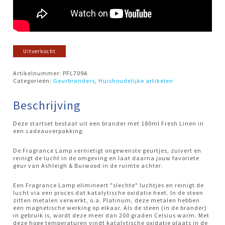
Uitverkocht
Artikelnummer:
PFL709A
Categorieën:
Geurbranders
,
Huishoudelijke artikelen
Beschrijving
Deze startset bestaat uit een brander met 180ml Fresh Linen in
een cadeauverpakking.
De Fragrance Lamp vernietigt ongewenste geurtjes, zuivert en
reinigt de lucht in de omgeving en laat daarna jouw favoriete
geur van Ashleigh & Burwood in de ruimte achter.
Een Fragrance Lamp elimineert "slechte" luchtjes en reinigt de
lucht via een proces dat katalytische oxidatie heet. In de steen
zitten metalen verwerkt, o.a. Platinum, deze metalen hebben
een magnetische werking op elkaar. Als de steen (in de brander)
in gebruik is, wordt deze meer dan 200 graden Celsius warm. Met
deze hoge temperaturen vindt katalytische oxidatie plaats in de