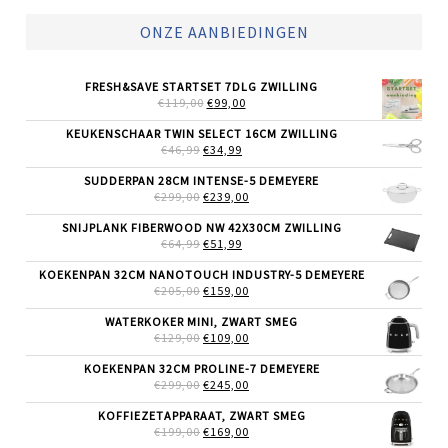
ONZE AANBIEDINGEN
FRESH&SAVE STARTSET 7DLG ZWILLING
OORSPRONKELIJKE
HUIDIGE
€
119,00
€
99,00
PRIJS
PRIJS
WAS:
IS:
KEUKENSCHAAR TWIN SELECT 16CM ZWILLING
€119,00.
€99,00.
OORSPRONKELIJKE
HUIDIGE
€
46,99
€
34,99
PRIJS
PRIJS
WAS:
IS:
SUDDERPAN 28CM INTENSE-5 DEMEYERE
€46,99.
€34,99.
OORSPRONKELIJKE
HUIDIGE
€
299,00
€
239,00
PRIJS
PRIJS
WAS:
IS:
SNIJPLANK FIBERWOOD NW 42X30CM ZWILLING
€299,00.
€239,00.
OORSPRONKELIJKE
HUIDIGE
€
64,99
€
51,99
PRIJS
PRIJS
WAS:
IS:
KOEKENPAN 32CM NANOTOUCH INDUSTRY-5 DEMEYERE
€64,99.
€51,99.
OORSPRONKELIJKE
HUIDIGE
€
205,00
€
159,00
PRIJS
PRIJS
WAS:
IS:
WATERKOKER MINI, ZWART SMEG
€205,00.
€159,00.
OORSPRONKELIJKE
HUIDIGE
€
129,00
€
109,00
PRIJS
PRIJS
WAS:
IS:
KOEKENPAN 32CM PROLINE-7 DEMEYERE
€129,00.
€109,00.
OORSPRONKELIJKE
HUIDIGE
€
299,00
€
245,00
PRIJS
PRIJS
WAS:
IS:
KOFFIEZETAPPARAAT, ZWART SMEG
€299,00.
€245,00.
OORSPRONKELIJKE
HUIDIGE
€
199,00
€
169,00
PRIJS
PRIJS