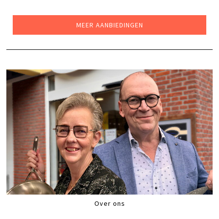
WAS:
IS:
€199,00.
€169,00.
MEER AANBIEDINGEN
Over ons