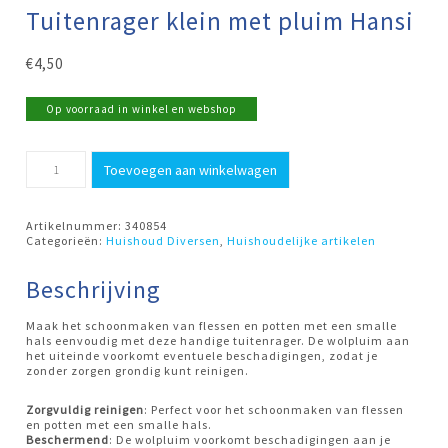
Tuitenrager klein met pluim Hansi
€
4,50
Op voorraad in winkel en webshop
Tuitenrager
Toevoegen aan winkelwagen
klein
met
pluim
Hansi
Artikelnummer:
340854
aantal
Categorieën:
Huishoud Diversen
,
Huishoudelijke artikelen
Beschrijving
Maak het schoonmaken van flessen en potten met een smalle
hals eenvoudig met deze handige tuitenrager. De wolpluim aan
het uiteinde voorkomt eventuele beschadigingen, zodat je
zonder zorgen grondig kunt reinigen.
Zorgvuldig reinigen
: Perfect voor het schoonmaken van flessen
en potten met een smalle hals.
Beschermend
: De wolpluim voorkomt beschadigingen aan je