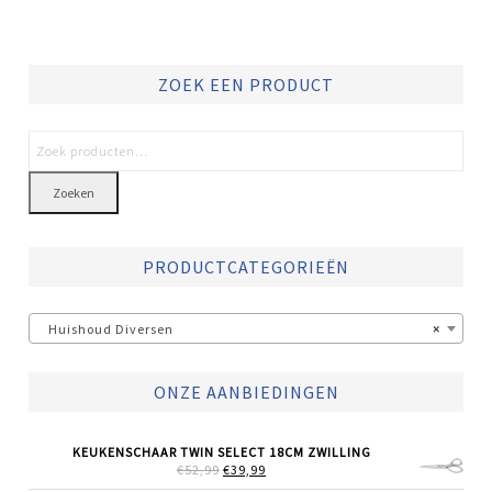
ZOEK EEN PRODUCT
Zoeken
PRODUCTCATEGORIEËN
Huishoud Diversen
×
ONZE AANBIEDINGEN
KEUKENSCHAAR TWIN SELECT 18CM ZWILLING
OORSPRONKELIJKE
HUIDIGE
€
52,99
€
39,99
PRIJS
PRIJS