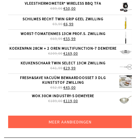
WAS:
IS:
VLEESTHERMOMETER* WIRELESS BBQ TFA
€52,99.
€39,99.
OORSPRONKELIJKE
HUIDIGE
€
89,00
€
50,00
PRIJS
PRIJS
WAS:
IS:
SCHILMES RECHT TWIN GRIP GEEL ZWILLING
€89,00.
€50,00.
OORSPRONKELIJKE
HUIDIGE
€
9,99
€
6,99
PRIJS
PRIJS
WAS:
IS:
WORST-TOMATENMES 13CM PROF.S. ZWILLING
€9,99.
€6,99.
OORSPRONKELIJKE
HUIDIGE
€
69,99
€
55,99
PRIJS
PRIJS
WAS:
IS:
KOEKENPAN 28CM + 2 OREN MULTIFUNCTION-7 DEMEYERE
€69,99.
€55,99.
OORSPRONKELIJKE
HUIDIGE
€
209,00
€
169,00
PRIJS
PRIJS
WAS:
IS:
KEUKENSCHAAR TWIN SELECT 13CM ZWILLING
€209,00.
€169,00.
OORSPRONKELIJKE
HUIDIGE
€
41,99
€
29,99
PRIJS
PRIJS
WAS:
IS:
FRESH&SAVE VACUÜM BEWAARDOOSSET 3 DLG
€41,99.
€29,99.
KUNSTSTOF ZWILLING
OORSPRONKELIJKE
HUIDIGE
€
52,85
€
45,00
PRIJS
PRIJS
WOK 30CM INDUSTRY-5 DEMEYERE
WAS:
IS:
OORSPRONKELIJKE
HUIDIGE
€
189,00
€52,85.
€
119,00
€45,00.
PRIJS
PRIJS
WAS:
IS:
€189,00.
€119,00.
MEER AANBIEDINGEN