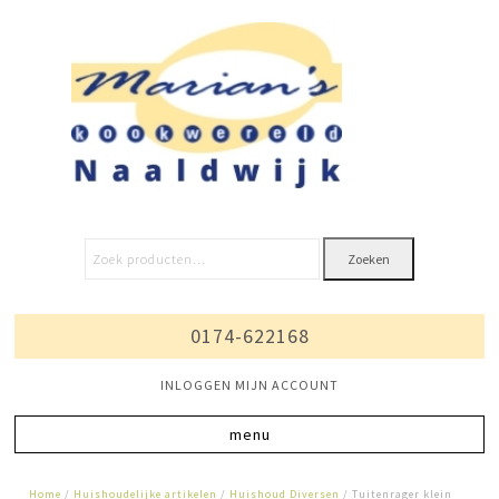
Zoeken
0174-622168
INLOGGEN MIJN ACCOUNT
Home
/
Huishoudelijke artikelen
/
Huishoud Diversen
/ Tuitenrager klein