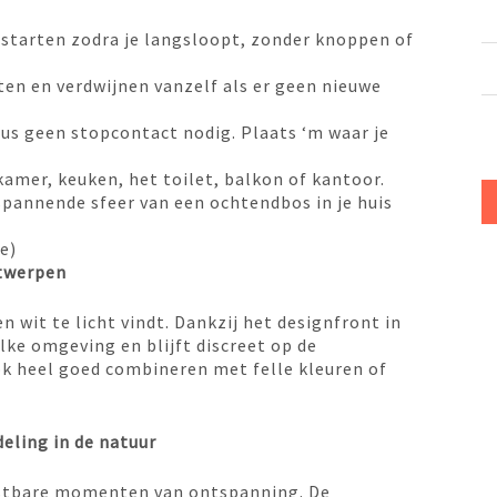
starten zodra je langsloopt, zonder knoppen of
en en verdwijnen vanzelf als er geen nieuwe
us geen stopcontact nodig. Plaats ‘m waar je
kamer, keuken, het toilet, balkon of kantoor.
pannende sfeer van een ochtendbos in je huis
e)
ntwerpen
n wit te licht vindt. Dankzij het designfront in
 elke omgeving en blijft discreet op de
ook heel goed combineren met felle kleuren of
eling in de natuur
ostbare momenten van ontspanning. De