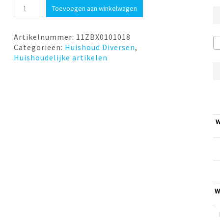
Zwitscherbox
Toevoegen aan winkelwagen
Grey
Relaxound
aantal
Artikelnummer:
11ZBX0101018
Categorieën:
Huishoud Diversen
,
Huishoudelijke artikelen
W
W