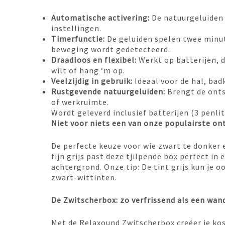
Automatische activering:
De natuurgeluiden 
instellingen.
Timerfunctie:
De geluiden spelen twee minut
beweging wordt gedetecteerd.
Draadloos en flexibel:
Werkt op batterijen, d
wilt of hang ‘m op.
Veelzijdig in gebruik:
Ideaal voor de hal, bad
Rustgevende natuurgeluiden:
Brengt de onts
of werkruimte.
Wordt geleverd inclusief batterijen (3 penlit
Niet voor niets een van onze populairste o
De perfecte keuze voor wie zwart te donker e
fijn grijs past deze tjilpende box perfect in
achtergrond. Onze tip: De tint grijs kun je 
zwart-wittinten.
De Zwitscherbox: zo verfrissend als een wand
Met de Relaxound Zwitscherbox creëer je k