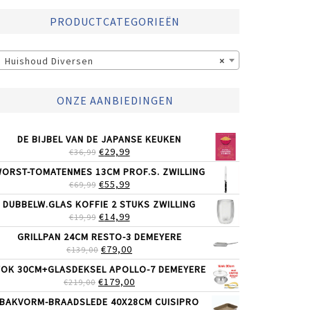
PRODUCTCATEGORIEËN
Huishoud Diversen
×
ONZE AANBIEDINGEN
DE BIJBEL VAN DE JAPANSE KEUKEN
OORSPRONKELIJKE
HUIDIGE
€
29,99
€
36,99
PRIJS
PRIJS
ORST-TOMATENMES 13CM PROF.S. ZWILLING
WAS:
IS:
OORSPRONKELIJKE
HUIDIGE
€
55,99
€
69,99
€36,99.
€29,99.
PRIJS
PRIJS
DUBBELW.GLAS KOFFIE 2 STUKS ZWILLING
WAS:
IS:
OORSPRONKELIJKE
HUIDIGE
€
14,99
€
19,99
€69,99.
€55,99.
PRIJS
PRIJS
GRILLPAN 24CM RESTO-3 DEMEYERE
WAS:
IS:
OORSPRONKELIJKE
HUIDIGE
€
79,00
€
139,00
€19,99.
€14,99.
PRIJS
PRIJS
OK 30CM+GLASDEKSEL APOLLO-7 DEMEYERE
WAS:
IS:
OORSPRONKELIJKE
HUIDIGE
€
179,00
€
219,00
€139,00.
€79,00.
PRIJS
PRIJS
BAKVORM-BRAADSLEDE 40X28CM CUISIPRO
WAS:
IS: