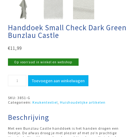
Handdoek Small Check Dark Green
Bunzlau Castle
€
11,99
Op voorraad in winkel en webshop
Handdoek
Toevoegen aan winkelwagen
Small
Check
Dark
Green
SKU:
3851-G
Bunzlau
Categorieën:
Keukentextiel
,
Huishoudelijke artikelen
Castle
aantal
Beschrijving
Met een Bunzlau Castle handdoek is het handen drogen een
feestje. De afwas droog je met plezier af met zo’n prachtige