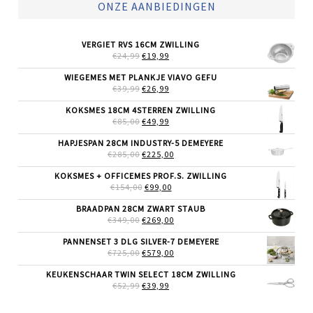
ONZE AANBIEDINGEN
VERGIET RVS 16CM ZWILLING
OORSPRONKELIJKE
HUIDIGE
€
24,99
€
19,99
PRIJS
PRIJS
WAS:
IS:
WIEGEMES MET PLANKJE VIAVO GEFU
€24,99.
€19,99.
OORSPRONKELIJKE
HUIDIGE
€
39,99
€
26,99
PRIJS
PRIJS
WAS:
IS:
KOKSMES 18CM 4STERREN ZWILLING
€39,99.
€26,99.
OORSPRONKELIJKE
HUIDIGE
€
85,00
€
49,99
PRIJS
PRIJS
WAS:
IS:
HAPJESPAN 28CM INDUSTRY-5 DEMEYERE
€85,00.
€49,99.
OORSPRONKELIJKE
HUIDIGE
€
285,00
€
225,00
PRIJS
PRIJS
WAS:
IS:
KOKSMES + OFFICEMES PROF.S. ZWILLING
€285,00.
€225,00.
OORSPRONKELIJKE
HUIDIGE
€
154,00
€
99,00
PRIJS
PRIJS
WAS:
IS:
BRAADPAN 28CM ZWART STAUB
€154,00.
€99,00.
OORSPRONKELIJKE
HUIDIGE
€
349,00
€
269,00
PRIJS
PRIJS
WAS:
IS:
PANNENSET 3 DLG SILVER-7 DEMEYERE
€349,00.
€269,00.
OORSPRONKELIJKE
HUIDIGE
€
725,00
€
579,00
PRIJS
PRIJS
WAS:
IS:
KEUKENSCHAAR TWIN SELECT 18CM ZWILLING
€725,00.
€579,00.
OORSPRONKELIJKE
HUIDIGE
€
52,99
€
39,99
PRIJS
PRIJS
WAS:
IS: