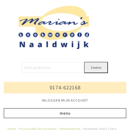
Zoeken
0174-622168
INLOGGEN MIJN ACCOUNT
Home
/
Huishoudelijke artikelen
/
Keukentextiel
/ Handdoek Small Check