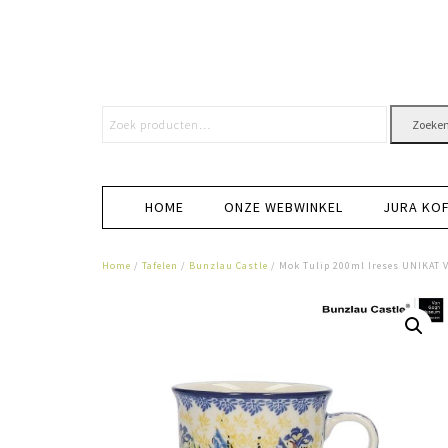
Zoeke
HOME
ONZE WEBWINKEL
JURA KO
Home
/
Tafelen
/
Bunzlau Castle
/ Mok Tulip 200ml Ireses UNIKAT 