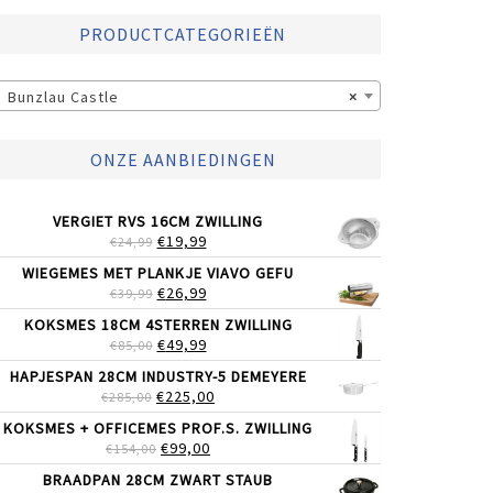
PRODUCTCATEGORIEËN
Bunzlau Castle
×
ONZE AANBIEDINGEN
VERGIET RVS 16CM ZWILLING
OORSPRONKELIJKE
HUIDIGE
€
19,99
€
24,99
PRIJS
PRIJS
WIEGEMES MET PLANKJE VIAVO GEFU
WAS:
IS:
OORSPRONKELIJKE
HUIDIGE
€
26,99
€
39,99
€24,99.
€19,99.
PRIJS
PRIJS
KOKSMES 18CM 4STERREN ZWILLING
WAS:
IS:
OORSPRONKELIJKE
HUIDIGE
€
49,99
€
85,00
€39,99.
€26,99.
PRIJS
PRIJS
HAPJESPAN 28CM INDUSTRY-5 DEMEYERE
WAS:
IS:
OORSPRONKELIJKE
HUIDIGE
€
225,00
€
285,00
€85,00.
€49,99.
PRIJS
PRIJS
KOKSMES + OFFICEMES PROF.S. ZWILLING
WAS:
IS:
OORSPRONKELIJKE
HUIDIGE
€
99,00
€
154,00
€285,00.
€225,00.
PRIJS
PRIJS
BRAADPAN 28CM ZWART STAUB
WAS:
IS: