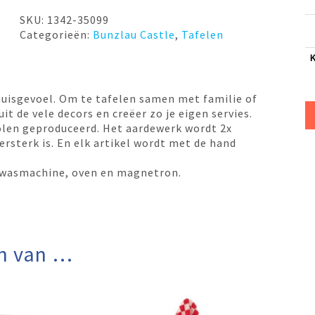
200ml
Ireses
SKU:
1342-35099
UNIKAT
Categorieën:
Bunzlau Castle
,
Tafelen
VGM
Bunzlau
Castle
aantal
huisgevoel. Om te tafelen samen met familie of
it de vele decors en creëer zo je eigen servies.
olen geproduceerd. Het aardewerk wordt 2x
sterk is. En elk artikel wordt met de hand
 afwasmachine, oven en magnetron.
n van …