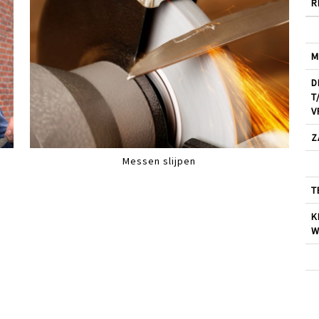
R
M
D
T
V
Z
Messen slijpen
T
K
W