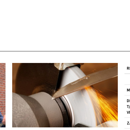
R
M
D
T
V
Z