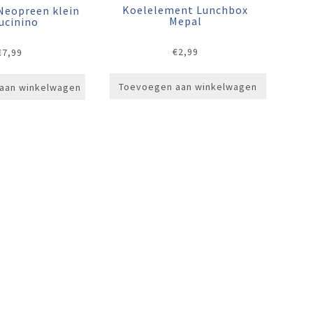
Koelelement Lunchbox
Neopreen klein
Mepal
Cucinino
€
2,99
€
7,99
Toevoegen aan winkelwagen
aan winkelwagen