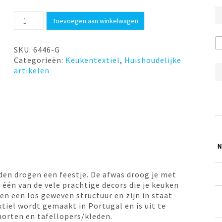
Handdoek
Toevoegen aan winkelwagen
Small
Check
Lime
SKU:
6446-G
Green
Categorieën:
Keukentextiel
,
Huishoudelijke
Bunzlau
artikelen
Castle
aantal
N
den drogen een feestje. De afwas droog je met
 één van de vele prachtige decors die je keuken
n een los geweven structuur en zijn in staat
iel wordt gemaakt in Portugal en is uit te
orten en tafellopers/kleden.