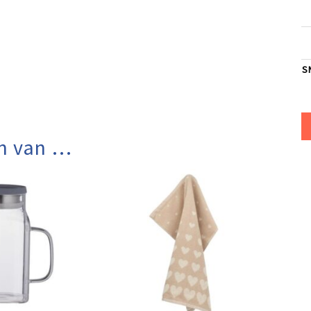
S
n van …