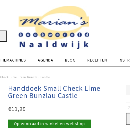
n
FFIEMACHINES
AGENDA
BLOG
RECEPTEN
INSTR
Check Lime Green Bunzlau Castle
Handdoek Small Check Lime
Green Bunzlau Castle
€
11,99
Op voorraad in winkel en webshop