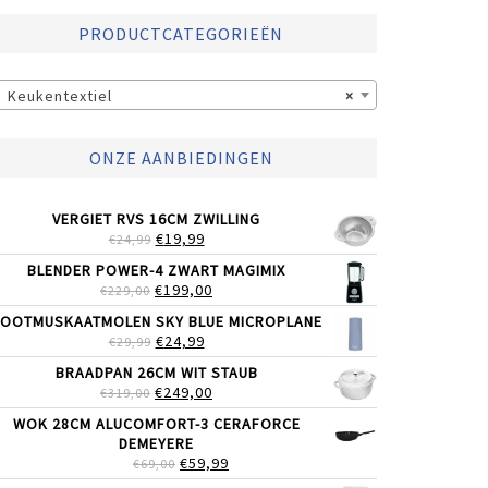
PRODUCTCATEGORIEËN
Keukentextiel
×
ONZE AANBIEDINGEN
VERGIET RVS 16CM ZWILLING
OORSPRONKELIJKE
HUIDIGE
€
19,99
€
24,99
PRIJS
PRIJS
BLENDER POWER-4 ZWART MAGIMIX
WAS:
IS:
OORSPRONKELIJKE
HUIDIGE
€
199,00
€
229,00
€24,99.
€19,99.
PRIJS
PRIJS
OOTMUSKAATMOLEN SKY BLUE MICROPLANE
WAS:
IS:
OORSPRONKELIJKE
HUIDIGE
€
24,99
€
29,99
€229,00.
€199,00.
PRIJS
PRIJS
BRAADPAN 26CM WIT STAUB
WAS:
IS:
OORSPRONKELIJKE
HUIDIGE
€
249,00
€
319,00
€29,99.
€24,99.
PRIJS
PRIJS
WOK 28CM ALUCOMFORT-3 CERAFORCE
WAS:
IS:
DEMEYERE
€319,00.
€249,00.
OORSPRONKELIJKE
HUIDIGE
€
59,99
€
69,00
PRIJS
PRIJS