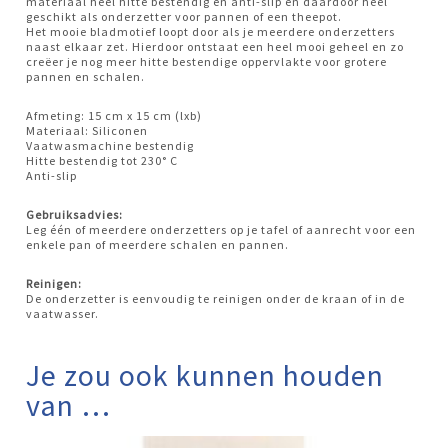
materiaal heel hitte bestendig en anti-slip en daardoor heel
geschikt als onderzetter voor pannen of een theepot.
Het mooie bladmotief loopt door als je meerdere onderzetters
naast elkaar zet. Hierdoor ontstaat een heel mooi geheel en zo
creëer je nog meer hitte bestendige oppervlakte voor grotere
pannen en schalen.
Afmeting: 15 cm x 15 cm (lxb)
Materiaal: Siliconen
Vaatwasmachine bestendig
Hitte bestendig tot 230° C
Anti-slip
Gebruiksadvies:
Leg één of meerdere onderzetters op je tafel of aanrecht voor een
enkele pan of meerdere schalen en pannen.
Reinigen:
De onderzetter is eenvoudig te reinigen onder de kraan of in de
vaatwasser.
Je zou ook kunnen houden
van …