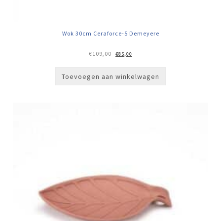
Wok 30cm Ceraforce-5 Demeyere
Oorspronkelijke
Huidige
€
109,00
€
85,00
prijs
prijs
was:
is:
€109,00.
€85,00.
Toevoegen aan winkelwagen