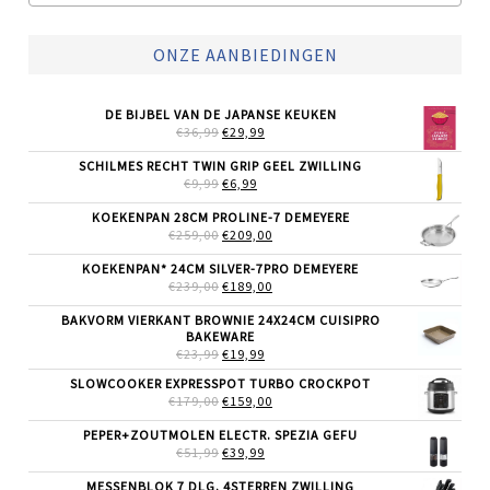
ONZE AANBIEDINGEN
DE BIJBEL VAN DE JAPANSE KEUKEN
OORSPRONKELIJKE
HUIDIGE
€
36,99
€
29,99
PRIJS
PRIJS
WAS:
IS:
SCHILMES RECHT TWIN GRIP GEEL ZWILLING
€36,99.
€29,99.
OORSPRONKELIJKE
HUIDIGE
€
9,99
€
6,99
PRIJS
PRIJS
WAS:
IS:
KOEKENPAN 28CM PROLINE-7 DEMEYERE
€9,99.
€6,99.
OORSPRONKELIJKE
HUIDIGE
€
259,00
€
209,00
PRIJS
PRIJS
WAS:
IS:
KOEKENPAN* 24CM SILVER-7PRO DEMEYERE
€259,00.
€209,00.
OORSPRONKELIJKE
HUIDIGE
€
239,00
€
189,00
PRIJS
PRIJS
WAS:
IS:
BAKVORM VIERKANT BROWNIE 24X24CM CUISIPRO
€239,00.
€189,00.
BAKEWARE
OORSPRONKELIJKE
HUIDIGE
€
23,99
€
19,99
PRIJS
PRIJS
SLOWCOOKER EXPRESSPOT TURBO CROCKPOT
WAS:
IS:
OORSPRONKELIJKE
HUIDIGE
€
179,00
€23,99.
€
159,00
€19,99.
PRIJS
PRIJS
WAS:
IS:
PEPER+ZOUTMOLEN ELECTR. SPEZIA GEFU
€179,00.
€159,00.
OORSPRONKELIJKE
HUIDIGE
€
51,99
€
39,99
PRIJS
PRIJS
WAS:
IS:
MESSENBLOK 7 DLG. 4STERREN ZWILLING