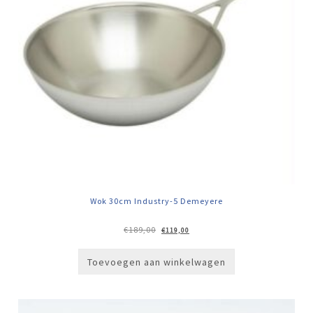
Wok 30cm Industry-5 Demeyere
Oorspronkelijke
Huidige
€
189,00
€
119,00
prijs
prijs
was:
is:
€189,00.
€119,00.
Toevoegen aan winkelwagen