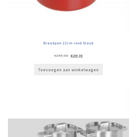
Braadpan 22cm rood Staub
Oorspronkelijke
Huidige
€
249,00
€
199,00
prijs
prijs
was:
is:
€249,00.
€199,00.
Toevoegen aan winkelwagen