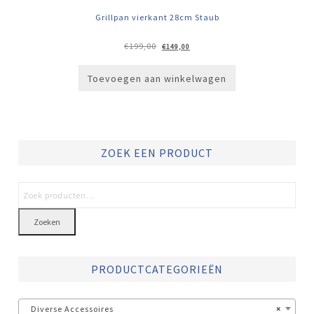
Grillpan vierkant 28cm Staub
Oorspronkelijke
Huidige
€
199,00
€
149,00
prijs
prijs
was:
is:
€199,00.
€149,00.
Toevoegen aan winkelwagen
ZOEK EEN PRODUCT
Zoeken
PRODUCTCATEGORIEËN
Diverse Accessoires
×