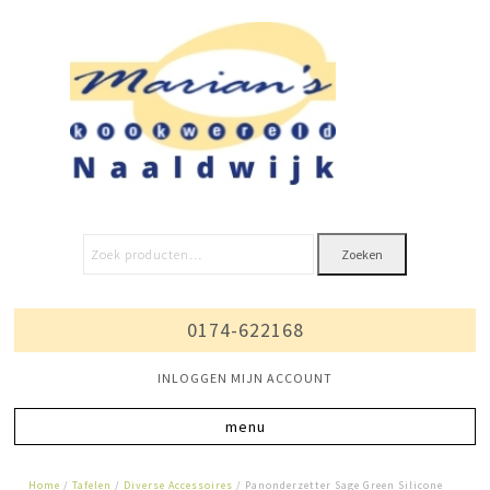
Zoeken
0174-622168
INLOGGEN MIJN ACCOUNT
Home
/
Tafelen
/
Diverse Accessoires
/ Panonderzetter Sage Green Silicone