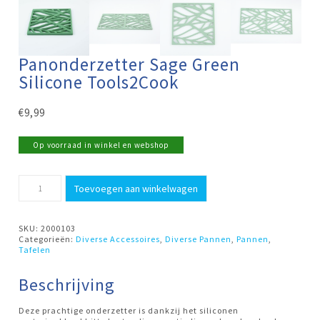
Panonderzetter Sage Green
Silicone Tools2Cook
€
9,99
Op voorraad in winkel en webshop
Panonderzetter
Toevoegen aan winkelwagen
Sage
Green
Silicone
Tools2Cook
SKU:
2000103
aantal
Categorieën:
Diverse Accessoires
,
Diverse Pannen
,
Pannen
,
Tafelen
Beschrijving
Deze prachtige onderzetter is dankzij het siliconen