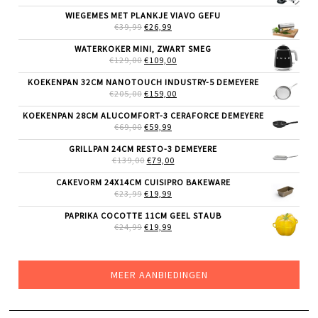
PRIJS
PRIJS
WAS:
IS:
WIEGEMES MET PLANKJE VIAVO GEFU
€69,99.
€49,99.
OORSPRONKELIJKE
HUIDIGE
€
39,99
€
26,99
PRIJS
PRIJS
WAS:
IS:
WATERKOKER MINI, ZWART SMEG
€39,99.
€26,99.
OORSPRONKELIJKE
HUIDIGE
€
129,00
€
109,00
PRIJS
PRIJS
WAS:
IS:
KOEKENPAN 32CM NANOTOUCH INDUSTRY-5 DEMEYERE
€129,00.
€109,00.
OORSPRONKELIJKE
HUIDIGE
€
205,00
€
159,00
PRIJS
PRIJS
WAS:
IS:
KOEKENPAN 28CM ALUCOMFORT-3 CERAFORCE DEMEYERE
€205,00.
€159,00.
OORSPRONKELIJKE
HUIDIGE
€
69,00
€
59,99
PRIJS
PRIJS
WAS:
IS:
GRILLPAN 24CM RESTO-3 DEMEYERE
€69,00.
€59,99.
OORSPRONKELIJKE
HUIDIGE
€
139,00
€
79,00
PRIJS
PRIJS
WAS:
IS:
CAKEVORM 24X14CM CUISIPRO BAKEWARE
€139,00.
€79,00.
OORSPRONKELIJKE
HUIDIGE
€
23,99
€
19,99
PRIJS
PRIJS
WAS:
IS:
PAPRIKA COCOTTE 11CM GEEL STAUB
€23,99.
€19,99.
OORSPRONKELIJKE
HUIDIGE
€
24,99
€
19,99
PRIJS
PRIJS
WAS:
IS:
€24,99.
€19,99.
MEER AANBIEDINGEN