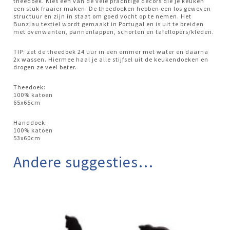
theedoek. Kies één van de vele prachtige decors die je keuken
een stuk fraaier maken. De theedoeken hebben een los geweven
structuur en zijn in staat om goed vocht op te nemen. Het
Bunzlau textiel wordt gemaakt in Portugal en is uit te breiden
met ovenwanten, pannenlappen, schorten en tafellopers/kleden.
TIP: zet de theedoek 24 uur in een emmer met water en daarna
2x wassen. Hiermee haal je alle stijfsel uit de keukendoeken en
drogen ze veel beter.
Theedoek:
100% katoen
65x65cm
Handdoek:
100% katoen
53x60cm
Andere suggesties…