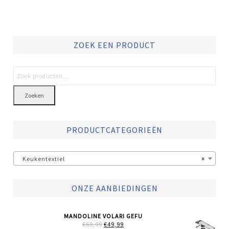
ZOEK EEN PRODUCT
Zoeken
PRODUCTCATEGORIEËN
Keukentextiel
×
ONZE AANBIEDINGEN
MANDOLINE VOLARI GEFU
OORSPRONKELIJKE
HUIDIGE
€
69,99
€
49,99