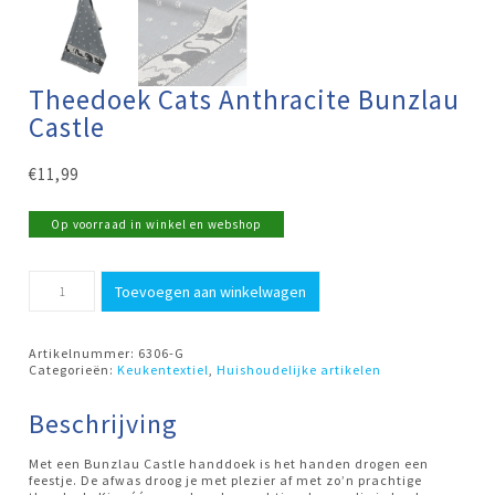
Theedoek Cats Anthracite Bunzlau
Castle
€
11,99
Op voorraad in winkel en webshop
Theedoek
Toevoegen aan winkelwagen
Cats
Anthracite
Bunzlau
Castle
Artikelnummer:
6306-G
aantal
Categorieën:
Keukentextiel
,
Huishoudelijke artikelen
Beschrijving
Met een Bunzlau Castle handdoek is het handen drogen een
feestje. De afwas droog je met plezier af met zo’n prachtige