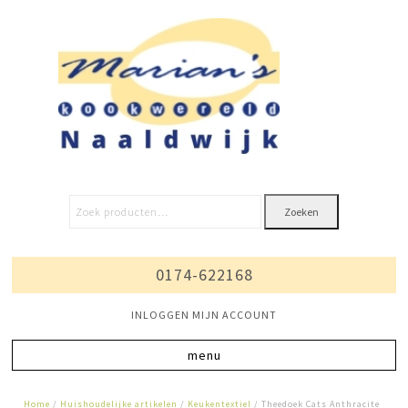
Zoeken
0174-622168
INLOGGEN MIJN ACCOUNT
Home
/
Huishoudelijke artikelen
/
Keukentextiel
/ Theedoek Cats Anthracite