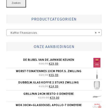
Zoeken
PRODUCTCATEGORIEËN
Koffie-Theeservies
×
ONZE AANBIEDINGEN
DE BIJBEL VAN DE JAPANSE KEUKEN
OORSPRONKELIJKE
HUIDIGE
€
36,99
€
29,99
PRIJS
PRIJS
WAS:
IS:
WORST-TOMATENMES 13CM PROF.S. ZWILLING
€36,99.
€29,99.
OORSPRONKELIJKE
HUIDIGE
€
69,99
€
55,99
PRIJS
PRIJS
WAS:
IS:
DUBBELW.GLAS KOFFIE 2 STUKS ZWILLING
€69,99.
€55,99.
OORSPRONKELIJKE
HUIDIGE
€
19,99
€
14,99
PRIJS
PRIJS
WAS:
IS:
GRILLPAN 24CM RESTO-3 DEMEYERE
€19,99.
€14,99.
OORSPRONKELIJKE
HUIDIGE
€
139,00
€
79,00
PRIJS
PRIJS
WAS:
IS:
WOK 30CM+GLASDEKSEL APOLLO-7 DEMEYERE
€139,00.
€79,00.