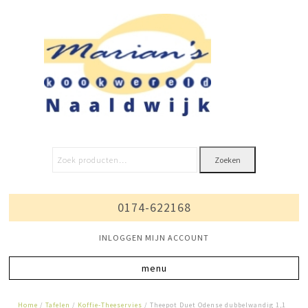
Zoeken
0174-622168
INLOGGEN MIJN ACCOUNT
Home
/
Tafelen
/
Koffie-Theeservies
/ Theepot Duet Odense dubbelwandig 1,1