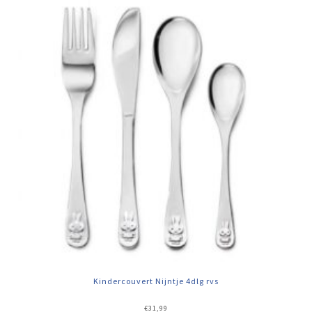
Kindercouvert Nijntje 4dlg rvs
€
31,99