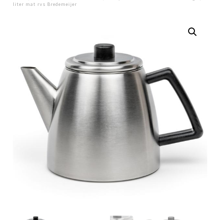
liter mat rvs Bredemeijer