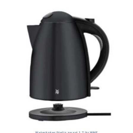
Waterkoker Stelio zwart 1.7 ltr WMF