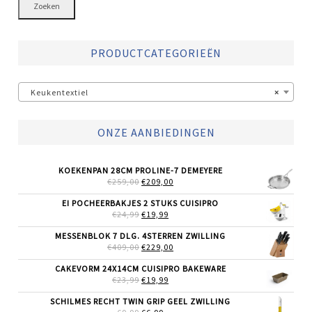
Zoeken
PRODUCTCATEGORIEËN
Keukentextiel
×
ONZE AANBIEDINGEN
KOEKENPAN 28CM PROLINE-7 DEMEYERE
OORSPRONKELIJKE
HUIDIGE
€
259,00
€
209,00
PRIJS
PRIJS
WAS:
IS:
EI POCHEERBAKJES 2 STUKS CUISIPRO
€259,00.
€209,00.
OORSPRONKELIJKE
HUIDIGE
€
24,99
€
19,99
PRIJS
PRIJS
WAS:
IS:
MESSENBLOK 7 DLG. 4STERREN ZWILLING
€24,99.
€19,99.
OORSPRONKELIJKE
HUIDIGE
€
409,00
€
229,00
PRIJS
PRIJS
WAS:
IS:
CAKEVORM 24X14CM CUISIPRO BAKEWARE
€409,00.
€229,00.
OORSPRONKELIJKE
HUIDIGE
€
23,99
€
19,99
PRIJS
PRIJS
WAS:
IS:
SCHILMES RECHT TWIN GRIP GEEL ZWILLING
€23,99.
€19,99.
OORSPRONKELIJKE
HUIDIGE