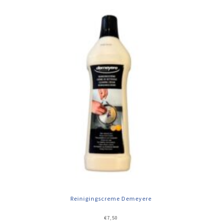
Reinigingscreme Demeyere
€
7,50