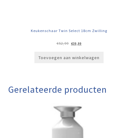
Keukenschaar Twin Select 18cm Zwilling
Oorspronkelijke
Huidige
€
52,99
€
39,99
prijs
prijs
was:
is:
€52,99.
€39,99.
Toevoegen aan winkelwagen
Gerelateerde producten