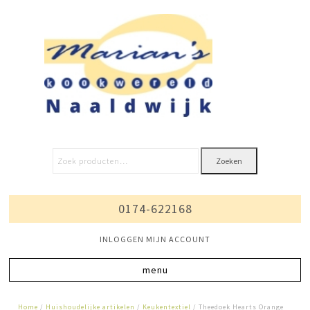
Zoeken
0174-622168
INLOGGEN MIJN ACCOUNT
Home
/
Huishoudelijke artikelen
/
Keukentextiel
/ Theedoek Hearts Orange