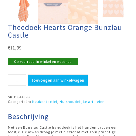
Theedoek Hearts Orange Bunzlau
Castle
€
11,99
Op voorraad in winkel en webshop
Theedoek
Toevoegen aan winkelwagen
Hearts
Orange
Bunzlau
Castle
SKU:
6443-G
aantal
Categorieën:
Keukentextiel
,
Huishoudelijke artikelen
Beschrijving
Met een Bunzlau Castle handdoek is het handen drogen een
feestje. De afwas droog je met plezier af met zo’n prachtige