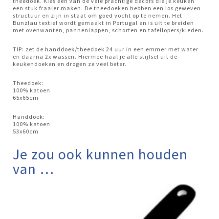
theedoek. Kies één van de vele prachtige decors die je keuken
een stuk fraaier maken. De theedoeken hebben een los geweven
structuur en zijn in staat om goed vocht op te nemen. Het
Bunzlau textiel wordt gemaakt in Portugal en is uit te breiden
met ovenwanten, pannenlappen, schorten en tafellopers/kleden.
TIP: zet de handdoek/theedoek 24 uur in een emmer met water
en daarna 2x wassen. Hiermee haal je alle stijfsel uit de
keukendoeken en drogen ze veel beter.
Theedoek:
100% katoen
65x65cm
Handdoek:
100% katoen
53x60cm
Je zou ook kunnen houden
van …