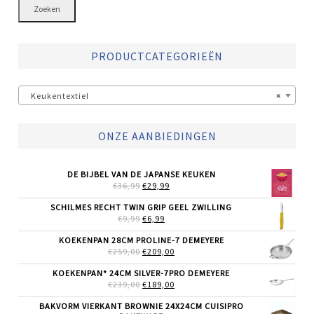
Zoeken
PRODUCTCATEGORIEËN
Keukentextiel
×
ONZE AANBIEDINGEN
DE BIJBEL VAN DE JAPANSE KEUKEN
OORSPRONKELIJKE
HUIDIGE
€
36,99
€
29,99
PRIJS
PRIJS
WAS:
IS:
SCHILMES RECHT TWIN GRIP GEEL ZWILLING
€36,99.
€29,99.
OORSPRONKELIJKE
HUIDIGE
€
9,99
€
6,99
PRIJS
PRIJS
WAS:
IS:
KOEKENPAN 28CM PROLINE-7 DEMEYERE
€9,99.
€6,99.
OORSPRONKELIJKE
HUIDIGE
€
259,00
€
209,00
PRIJS
PRIJS
WAS:
IS:
KOEKENPAN* 24CM SILVER-7PRO DEMEYERE
€259,00.
€209,00.
OORSPRONKELIJKE
HUIDIGE
€
239,00
€
189,00
PRIJS
PRIJS
WAS:
IS:
BAKVORM VIERKANT BROWNIE 24X24CM CUISIPRO