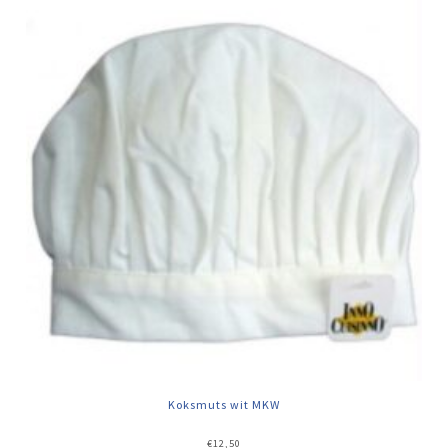
Koksmuts wit MKW
€
12,50