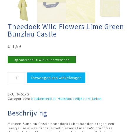
Theedoek Wild Flowers Lime Green
Bunzlau Castle
€
11,99
Op voorraad in winkel en webshop
Theedoek
Toevoegen aan winkelwagen
Wild
Flowers
Lime
Green
SKU:
6451-G
Bunzlau
Categorieën:
Keukentextiel
,
Huishoudelijke artikelen
Castle
aantal
Beschrijving
Met een Bunzlau Castle handdoek is het handen drogen een
feestje. De afwas droog je met plezier af met zo’n prachtige