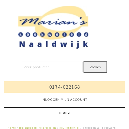
Zoeken
0174-622168
INLOGGEN MIJN ACCOUNT
Home
/
Huishoudelijke artikelen
/
Keukentextiel
/ Theedoek Wild Flowers