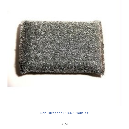
Schuurspons LUXUS Homiez
€
2,50