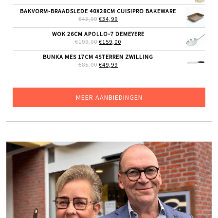
PRIJS
PRIJS
WAS:
IS:
BAKVORM-BRAADSLEDE 40X28CM CUISIPRO BAKEWARE
€219,00.
€179,00.
OORSPRONKELIJKE
HUIDIGE
€
43,99
€
34,99
PRIJS
PRIJS
WAS:
IS:
WOK 26CM APOLLO-7 DEMEYERE
€43,99.
€34,99.
OORSPRONKELIJKE
HUIDIGE
€
199,00
€
159,00
PRIJS
PRIJS
WAS:
IS:
BUNKA MES 17CM 4STERREN ZWILLING
€199,00.
€159,00.
OORSPRONKELIJKE
HUIDIGE
€
85,00
€
49,99
PRIJS
PRIJS
WAS:
IS:
€85,00.
€49,99.
MEER AANBIEDINGEN