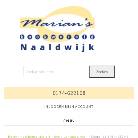
Zoeken
0174-622168
INLOGGEN MIJN ACCOUNT
Home
/
Huishoudelijke artikelen
/
Lunchartikelen
/ Dopper Soft Pink 350ml