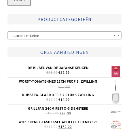
PRODUCTCATEGORIEËN
Lunchartikelen
×
ONZE AANBIEDINGEN
DE BIJBEL VAN DE JAPANSE KEUKEN
OORSPRONKELIJKE
HUIDIGE
€
36,99
€
29,99
PRIJS
PRIJS
WAS:
IS:
WORST-TOMATENMES 13CM PROF.S. ZWILLING
€36,99.
€29,99.
OORSPRONKELIJKE
HUIDIGE
€
69,99
€
55,99
PRIJS
PRIJS
WAS:
IS:
DUBBELW.GLAS KOFFIE 2 STUKS ZWILLING
€69,99.
€55,99.
OORSPRONKELIJKE
HUIDIGE
€
19,99
€
14,99
PRIJS
PRIJS
WAS:
IS:
GRILLPAN 24CM RESTO-3 DEMEYERE
€19,99.
€14,99.
OORSPRONKELIJKE
HUIDIGE
€
139,00
€
79,00
PRIJS
PRIJS
WAS:
IS:
WOK 30CM+GLASDEKSEL APOLLO-7 DEMEYERE
€139,00.
€79,00.
OORSPRONKELIJKE
HUIDIGE
€
219,00
€
179,00