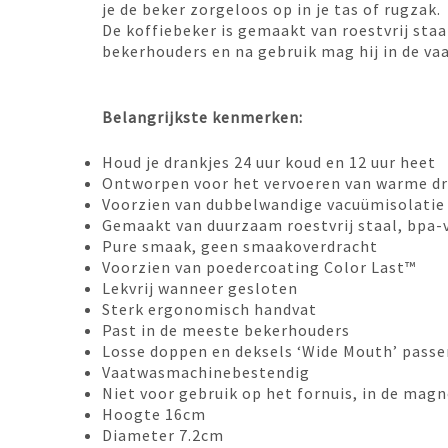
je de beker zorgeloos op in je tas of rugzak.
De koffiebeker is gemaakt van roestvrij staal
bekerhouders en na gebruik mag hij in de va
Belangrijkste kenmerken:
Houd je drankjes 24 uur koud en 12 uur heet
Ontworpen voor het vervoeren van warme d
Voorzien van dubbelwandige vacuümisolati
Gemaakt van duurzaam roestvrij staal, bpa-v
Pure smaak, geen smaakoverdracht
Voorzien van poedercoating Color Last™
Lekvrij wanneer gesloten
Sterk ergonomisch handvat
Past in de meeste bekerhouders
Losse doppen en deksels ‘Wide Mouth’ passe
Vaatwasmachinebestendig
Niet voor gebruik op het fornuis, in de magn
Hoogte 16cm
Diameter 7.2cm