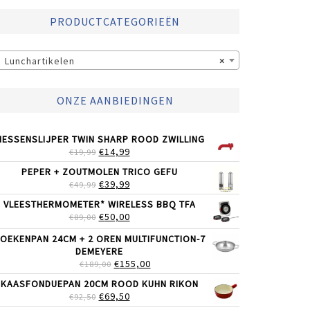
PRODUCTCATEGORIEËN
Lunchartikelen
×
ONZE AANBIEDINGEN
ESSENSLIJPER TWIN SHARP ROOD ZWILLING
OORSPRONKELIJKE
HUIDIGE
€
14,99
€
19,99
PRIJS
PRIJS
PEPER + ZOUTMOLEN TRICO GEFU
WAS:
IS:
OORSPRONKELIJKE
HUIDIGE
€
39,99
€
49,99
€19,99.
€14,99.
PRIJS
PRIJS
VLEESTHERMOMETER* WIRELESS BBQ TFA
WAS:
IS:
OORSPRONKELIJKE
HUIDIGE
€
50,00
€
89,00
€49,99.
€39,99.
PRIJS
PRIJS
OEKENPAN 24CM + 2 OREN MULTIFUNCTION-7
WAS:
IS:
DEMEYERE
€89,00.
€50,00.
OORSPRONKELIJKE
HUIDIGE
€
155,00
€
189,00
PRIJS
PRIJS
KAASFONDUEPAN 20CM ROOD KUHN RIKON
WAS:
IS:
OORSPRONKELIJKE
HUIDIGE
€
69,50
€
92,50
€189,00.
€155,00.
PRIJS
PRIJS