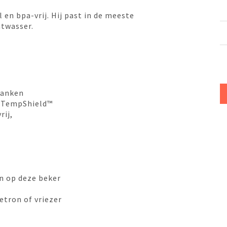
 en bpa-vrij. Hij past in de meeste
atwasser.
ranken
e TempShield™
rij,
n op deze beker
etron of vriezer