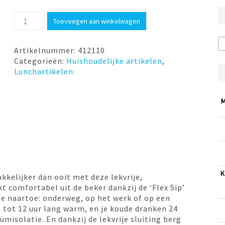
Koffiebeker
Toevoegen aan winkelwagen
Flix
Sip
354ml
Artikelnummer:
412110
White
Categorieën:
Huishoudelijke artikelen
,
Hydro
Lunchartikelen
Flask
aantal
M
K
kelijker dan ooit met deze lekvrije,
t comfortabel uit de beker dankzij de ‘Flex Sip’
e naartoe: onderweg, op het werk of op een
 tot 12 uur lang warm, en je koude dranken 24
misolatie. En dankzij de lekvrije sluiting berg