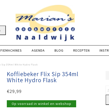
n
FFIEMACHINES
AGENDA
BLOG
RECEPTEN
INSTR
ix Sip 354ml White Hydro Flask
Koffiebeker Flix Sip 354ml
White Hydro Flask
€
29,99
Op voorraad in winkel en webshop