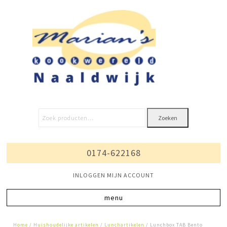
Zoeken
0174-622168
INLOGGEN MIJN ACCOUNT
Home
/
Huishoudelijke artikelen
/
Lunchartikelen
/ Lunchbox TAB Bento