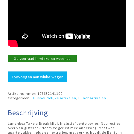
Op voorraad in winkel en webshop
Lunchbox
Toevoegen aan winkelwagen
TAB
Bento
Nordic
Black
Artikelnummer:
107632141100
Mepal
Categorieën:
Huishoudelijke artikelen
,
Lunchartikelen
aantal
Beschrijving
Lunchbox Take a Break Midi. Inclusief bento boxjes. Nog restjes
over van gisteren? Neem ze gerust mee onderweg. Met twee
aparte vakken, plus een extra box met vorkje, houdt de Bento in