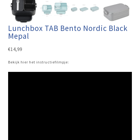
Lunchbox TAB Bento Nordic Black
Mepal
€
14,99
Bekijk hier het instructiefilmpje: