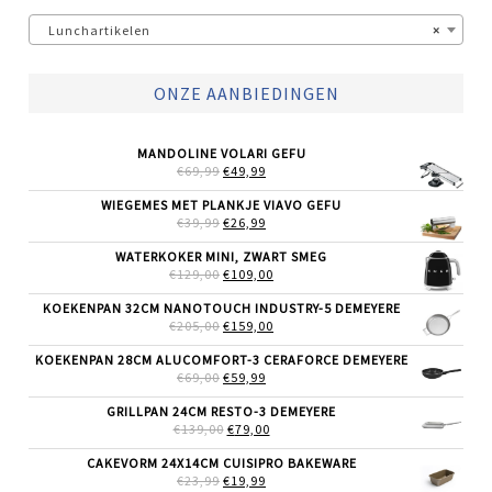
Lunchartikelen
×
ONZE AANBIEDINGEN
MANDOLINE VOLARI GEFU
OORSPRONKELIJKE
HUIDIGE
€
69,99
€
49,99
PRIJS
PRIJS
WAS:
IS:
WIEGEMES MET PLANKJE VIAVO GEFU
€69,99.
€49,99.
OORSPRONKELIJKE
HUIDIGE
€
39,99
€
26,99
PRIJS
PRIJS
WAS:
IS:
WATERKOKER MINI, ZWART SMEG
€39,99.
€26,99.
OORSPRONKELIJKE
HUIDIGE
€
129,00
€
109,00
PRIJS
PRIJS
WAS:
IS:
KOEKENPAN 32CM NANOTOUCH INDUSTRY-5 DEMEYERE
€129,00.
€109,00.
OORSPRONKELIJKE
HUIDIGE
€
205,00
€
159,00
PRIJS
PRIJS
WAS:
IS:
KOEKENPAN 28CM ALUCOMFORT-3 CERAFORCE DEMEYERE
€205,00.
€159,00.
OORSPRONKELIJKE
HUIDIGE
€
69,00
€
59,99
PRIJS
PRIJS
WAS:
IS:
GRILLPAN 24CM RESTO-3 DEMEYERE
€69,00.
€59,99.
OORSPRONKELIJKE
HUIDIGE
€
139,00
€
79,00
PRIJS
PRIJS
WAS:
IS:
CAKEVORM 24X14CM CUISIPRO BAKEWARE
€139,00.
€79,00.
OORSPRONKELIJKE
HUIDIGE
€
23,99
€
19,99