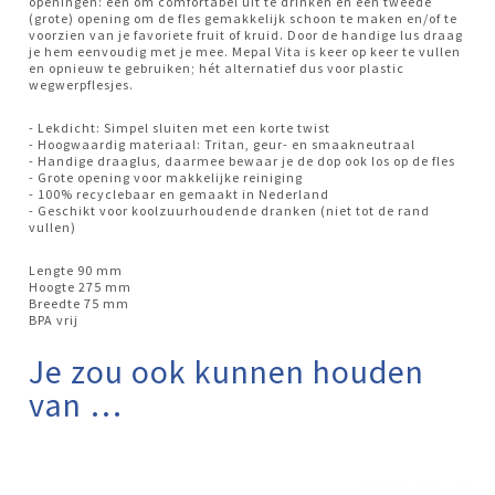
openingen: één om comfortabel uit te drinken en een tweede
(grote) opening om de fles gemakkelijk schoon te maken en/of te
voorzien van je favoriete fruit of kruid. Door de handige lus draag
je hem eenvoudig met je mee. Mepal Vita is keer op keer te vullen
en opnieuw te gebruiken; hét alternatief dus voor plastic
wegwerpflesjes.
- Lekdicht: Simpel sluiten met een korte twist
- Hoogwaardig materiaal: Tritan, geur- en smaakneutraal
- Handige draaglus, daarmee bewaar je de dop ook los op de fles
- Grote opening voor makkelijke reiniging
- 100% recyclebaar en gemaakt in Nederland
- Geschikt voor koolzuurhoudende dranken (niet tot de rand
vullen)
Lengte 90 mm
Hoogte 275 mm
Breedte 75 mm
BPA vrij
Je zou ook kunnen houden
van …