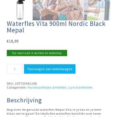
Waterfles Vita 900ml Nordic Black
Mepal
€
18,99
Op voorraad in winkel en webshop
Waterfles
Toevoegen aan winkelwagen
Vita
900ml
Nordic
Black
SKU:
107733041100
Mepal
Categorieën:
Huishoudelijke artikelen
,
Lunchartikelen
aantal
Beschrijving
Nog even de gevulde waterfles Mepal Vita in je tas en je bent
klaar om te gaan! De lekdichte waterfles beschikt over twee