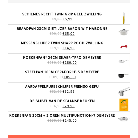
SCHILMES RECHT TWIN GRIP GEEL ZWILLING
OORSPRONKELIJKE
HUIDIGE
€
9,99
€
6,99
PRIJS
PRIJS
WAS:
IS:
BRAADPAN 23CM GIETIJZER BARON WIT HABONNE
€9,99.
€6,99.
OORSPRONKELIJKE
HUIDIGE
€
99,00
€
65,00
PRIJS
PRIJS
WAS:
IS:
MESSENSLIJPER TWIN SHARP ROOD ZWILLING
€99,00.
€65,00.
OORSPRONKELIJKE
HUIDIGE
€
19,99
€
14,99
PRIJS
PRIJS
WAS:
IS:
KOEKENPAN* 24CM SILVER-7PRO DEMEYERE
€19,99.
€14,99.
OORSPRONKELIJKE
HUIDIGE
€
239,00
€
189,00
PRIJS
PRIJS
WAS:
IS:
STEELPAN 18CM CERAFORCE-5 DEMEYERE
€239,00.
€189,00.
OORSPRONKELIJKE
HUIDIGE
€
109,00
€
85,00
PRIJS
PRIJS
WAS:
IS:
AARDAPPELPUREEKNIJPER PRENSO GEFU
€109,00.
€85,00.
OORSPRONKELIJKE
HUIDIGE
€
62,99
€
32,99
PRIJS
PRIJS
WAS:
IS:
DE BIJBEL VAN DE SPAANSE KEUKEN
€62,99.
€32,99.
OORSPRONKELIJKE
HUIDIGE
€
36,99
€
29,99
PRIJS
PRIJS
WAS:
IS:
KOEKENPAN 20CM + 2 OREN MULTIFUNCTION-7 DEMEYERE
€36,99.
€29,99.
OORSPRONKELIJKE
HUIDIGE
€
179,00
€
145,00
PRIJS
PRIJS
WAS:
IS:
€179,00.
€145,00.