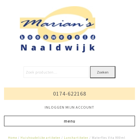
Zoeken
0174-622168
INLOGGEN MIJN ACCOUNT
Home
/
Huishoudelijke artikelen
/
Lunchartikelen
/ Waterfles Vita 900ml