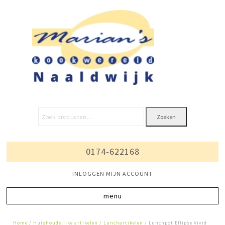
Zoeken
0174-622168
INLOGGEN MIJN ACCOUNT
Home
/
Huishoudelijke artikelen
/
Lunchartikelen
/ Lunchpot Ellipse Vivid