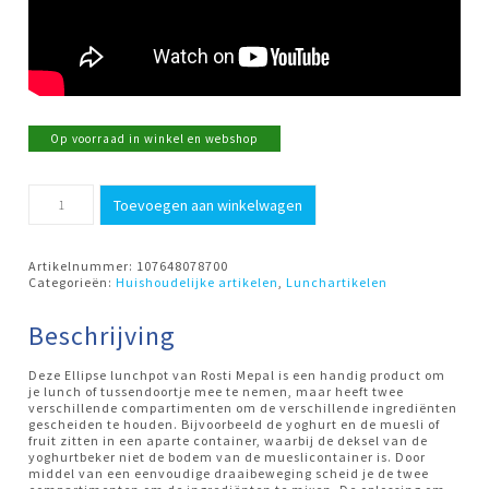
Op voorraad in winkel en webshop
Lunchpot
Toevoegen aan winkelwagen
Ellipse
Vivid
Mauve
Mepal
Artikelnummer:
107648078700
aantal
Categorieën:
Huishoudelijke artikelen
,
Lunchartikelen
Beschrijving
Deze Ellipse lunchpot van Rosti Mepal is een handig product om
je lunch of tussendoortje mee te nemen, maar heeft twee
verschillende compartimenten om de verschillende ingrediënten
gescheiden te houden. Bijvoorbeeld de yoghurt en de muesli of
fruit zitten in een aparte container, waarbij de deksel van de
yoghurtbeker niet de bodem van de mueslicontainer is. Door
middel van een eenvoudige draaibeweging scheid je de twee