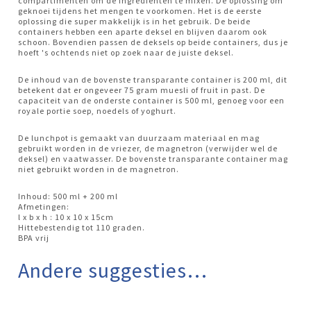
compartimenten om de ingrediënten te mixen. De oplossing om
geknoei tijdens het mengen te voorkomen. Het is de eerste
oplossing die super makkelijk is in het gebruik. De beide
containers hebben een aparte deksel en blijven daarom ook
schoon. Bovendien passen de deksels op beide containers, dus je
hoeft 's ochtends niet op zoek naar de juiste deksel.
De inhoud van de bovenste transparante container is 200 ml, dit
betekent dat er ongeveer 75 gram muesli of fruit in past. De
capaciteit van de onderste container is 500 ml, genoeg voor een
royale portie soep, noedels of yoghurt.
De lunchpot is gemaakt van duurzaam materiaal en mag
gebruikt worden in de vriezer, de magnetron (verwijder wel de
deksel) en vaatwasser. De bovenste transparante container mag
niet gebruikt worden in de magnetron.
Inhoud: 500 ml + 200 ml
Afmetingen:
l x b x h : 10 x 10 x 15cm
Hittebestendig tot 110 graden.
BPA vrij
Andere suggesties…