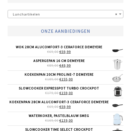
Lunchartikelen
×
ONZE AANBIEDINGEN
WOK 28CM ALUCOMFORT-3 CERAFORCE DEMEYERE
OORSPRONKELIJKE
HUIDIGE
€
69,00
€
59,99
PRIJS
PRIJS
WAS:
IS:
ASPERGEPAN 16 CM DEMEYERE
€69,00.
€59,99.
OORSPRONKELIJKE
HUIDIGE
€
89,00
€
49,99
PRIJS
PRIJS
WAS:
IS:
KOEKENPAN 20CM PROLINE-7 DEMEYERE
€89,00.
€49,99.
OORSPRONKELIJKE
HUIDIGE
€
189,00
€
155,00
PRIJS
PRIJS
WAS:
IS:
SLOWCOOKER EXPRESSPOT TURBO CROCKPOT
€189,00.
€155,00.
OORSPRONKELIJKE
HUIDIGE
€
179,00
€
159,00
PRIJS
PRIJS
WAS:
IS:
KOEKENPAN 28CM ALUCOMFORT-3 CERAFORCE DEMEYERE
€179,00.
€159,00.
OORSPRONKELIJKE
HUIDIGE
€
69,00
€
59,99
PRIJS
PRIJS
WAS:
IS:
WATERKOKER, PASTELBLAUW SMEG
€69,00.
€59,99.
OORSPRONKELIJKE
HUIDIGE
€
169,00
€
139,00
PRIJS
PRIJS
WAS:
IS:
SLOWCOOKER TIME SELECT CROCKPOT